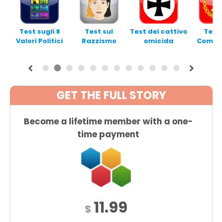
Test sugli 8
Test sul
Test del cattivo
Test 
Valori Politici
Razzismo
omicida
Comun
1
2
3
4
5
6
7
8
9
1
1
1
0
1
2
GET THE FULL STORY
Become a lifetime member with a one-
time payment
11.99
$