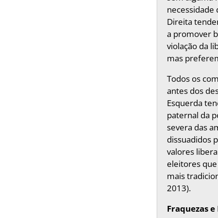
necessidade d
Direita tend
a promover be
violação da l
mas preferem
Todos os com
antes dos des
Esquerda ten
paternal da p
severa das a
dissuadidos 
valores libe
eleitores qu
mais tradicio
2013).
Fraquezas e