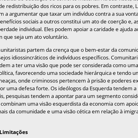
e redistribuição dos ricos para os pobres. Em contraste, L
em a argumentar que taxar um indivíduo contra a sua von
nefícios sociais a outros constitui um ato de coerção e, 
iberdade individual. Eles podem apoiar a caridade e ajuda 
 que seja um ato voluntário.
unitaristas partem da crença que o bem-estar da comunid
ejos idiossincráticos de indivíduos específicos. Comunitar
dem a ter uma visão que pode ser considerada como uma
olítica, favorecendo uma sociedade hierárquica e tendo u
meaças, onde criminosos pertencem à prisão e poderes e
por uma defesa forte. Os ideólogos da Esquerda tendem a
rais, pesquisas tendem a apontar para um segmento consid
e combinam uma visão esquerdista da economia com apoio
nais da comunidade e uma visão cética em relação à imig
 Limitações