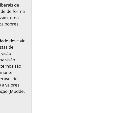
iberais de
tade de forma
assim, uma
aos pobres,
ade deve vir
istas de
 visão
ma visão
xternos são
 manter
erável de
 a valores
ração (Mudde,