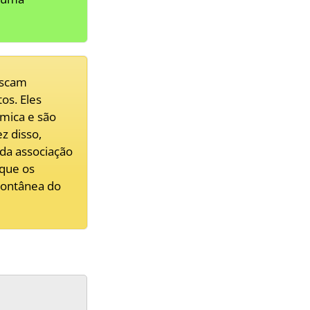
uscam
os. Eles
mica e são
z disso,
 da associação
 que os
pontânea do