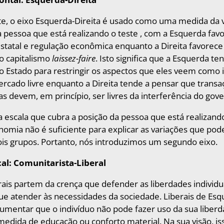
te, o eixo Esquerda-Direita é usado como uma medida da 
 pessoa que está realizando o teste , com a Esquerda fa
statal e regulação econômica enquanto a Direita favorece
o capitalismo
laissez-faire
. Isto significa que a Esquerda te
o Estado para restringir os aspectos que eles veem como 
rcado livre enquanto a Direita tende a pensar que transa
as devem, em princípio, ser livres da interferência do gov
escala que cubra a posição da pessoa que está realizand
nomia não é suficiente para explicar as variações que pod
is grupos. Portanto, nós introduzimos um segundo eixo.
cal: Comunitarista-Liberal
rais partem da crença que defender as liberdades individu
ue atender às necessidades da sociedade. Liberais de Es
umentar que o indivíduo não pode fazer uso da sua liber
dida de educação ou conforto material. Na sua visão, iss