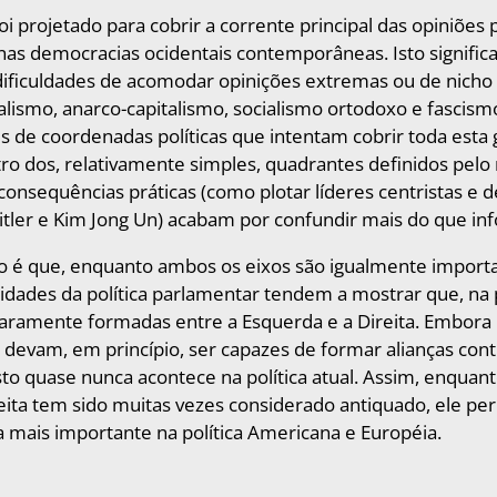
oi projetado para cobrir a corrente principal das opiniões p
as democracias ocidentais contemporâneas. Isto signific
 dificuldades de acomodar opinições extremas ou de nich
alismo, anarco-capitalismo, socialismo ortodoxo e fascis
s de coordenadas políticas que intentam cobrir toda esta
ro dos, relativamente simples, quadrantes definidos pelo
onsequências práticas (como plotar líderes centristas e 
tler e Kim Jong Un) acabam por confundir mais do que in
o é que, enquanto ambos os eixos são igualmente import
alidades da política parlamentar tendem a mostrar que, na 
raramente formadas entre a Esquerda e a Direita. Embora 
devam, em princípio, ser capazes de formar alianças cont
to quase nunca acontece na política atual. Assim, enquant
eita tem sido muitas vezes considerado antiquado, ele p
 mais importante na política Americana e Européia.