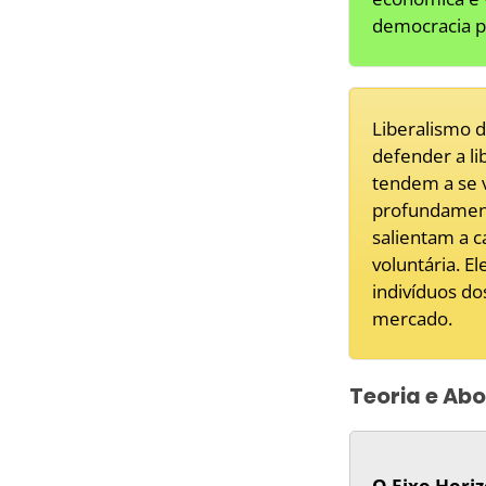
democracia pa
Liberalismo d
defender a li
tendem a se 
profundamente
salientam a c
voluntária. 
indivíduos do
mercado.
Teoria e A
O Eixo Horiz