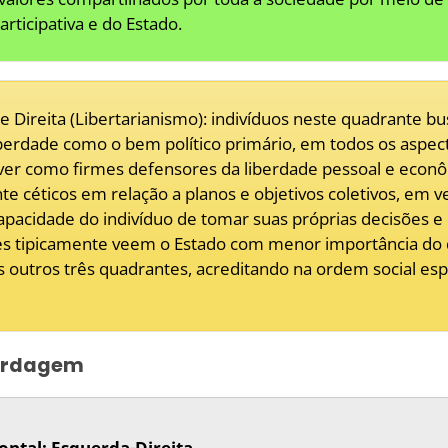
rticipativa e do Estado.
e Direita (Libertarianismo): indivíduos neste quadrante b
berdade como o bem político primário, em todos os aspect
ver como firmes defensores da liberdade pessoal e econô
 céticos em relação a planos e objetivos coletivos, em ve
apacidade do indivíduo de tomar suas próprias decisões e
Eles tipicamente veem o Estado com menor importância do
s outros três quadrantes, acreditando na ordem social es
bordagem
ontal: Esquerda-Direita