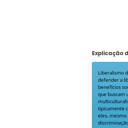
Explicação 
Liberalismo d
defender a l
benefícios so
que buscam um
multicultural
tipicamente c
eles, mesmo 
discriminação