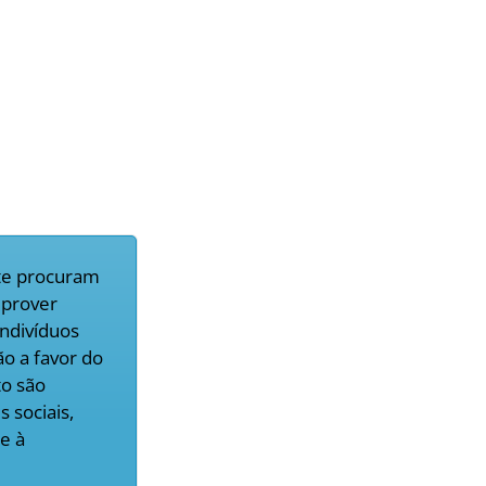
nte procuram
 prover
indivíduos
ão a favor do
to são
 sociais,
e à