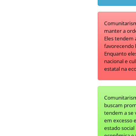
Comunitarism
manter a orde
Eles tendem 
favorecendo le
Enquanto ele
nacional e cu
estatal na ec
Comunitarism
buscam promo
tendem a se 
em excesso e
estado social
econômica e 