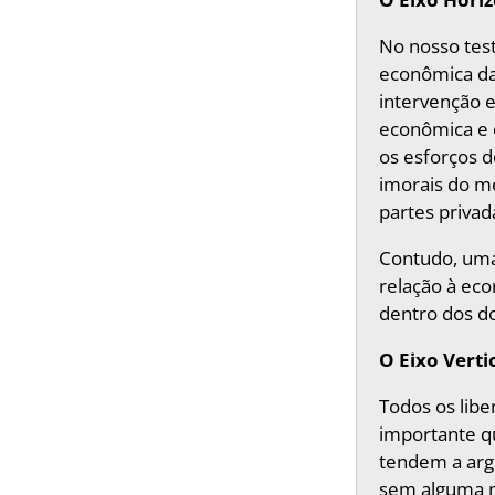
No nosso tes
econômica da
intervenção e
econômica e 
os esforços d
imorais do me
partes privad
Contudo, uma 
relação à eco
dentro dos do
O Eixo Verti
Todos os libe
importante q
tendem a arg
sem alguma me