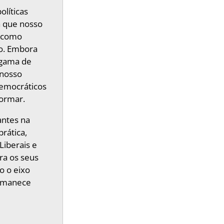
olíticas
a que nosso
o como
mo. Embora
 gama de
 nosso
democráticos
formar.
antes na
prática,
Liberais e
ra os seus
o o eixo
ermanece