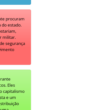
ante procuram
 do estado.
stariam,
 militar.
 de segurança
lvimento
drante
os. Eles
o capitalismo
sta e um
istribuição
e uma