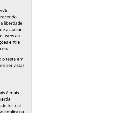
visão
vorecendo
 a liberdade
nde a apoiar
injustos ou
ções entre
erno.
o o teste em
em ser vistas
ais é mais
querda
dade formal
o implica na