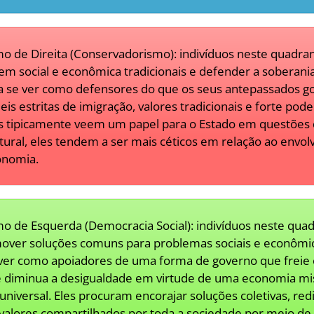
o de Direita (Conservadorismo): indivíduos neste quadr
m social e econômica tradicionais e defender a soberania
a se ver como defensores do que os seus antepassados go
is estritas de imigração, valores tradicionais e forte poder
s tipicamente veem um papel para o Estado em questões
ltural, eles tendem a ser mais céticos em relação ao envo
onomia.
o de Esquerda (Democracia Social): indivíduos neste qua
ver soluções comuns para problemas sociais e econômic
ver como apoiadores de uma forma de governo que freie 
 diminua a desigualdade em virtude de uma economia mi
 universal. Eles procuram encorajar soluções coletivas, red
valores compartilhados por toda a sociedade por meio d