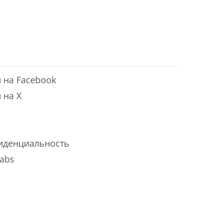
 на Facebook
 на X
иденциальность
labs