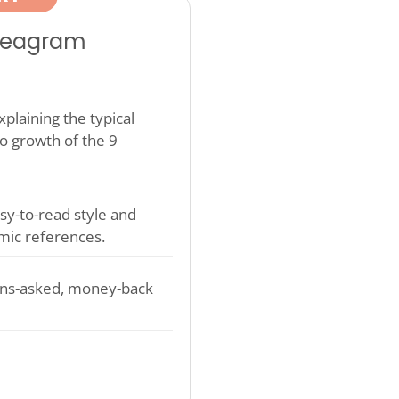
nneagram
plaining the typical
o growth of the 9
sy-to-read style and
mic references.
ons-asked, money-back