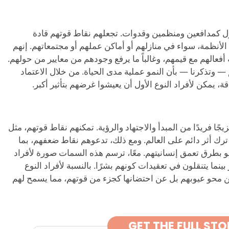
الأول كمدافعين ومنظمين وقدوات. تجعلهم نقاط قوتهم قادة
لأنظمة، سواء في منازلهم أو أماكن عملهم أو مجتمعاتهم. إنهم
فعالهم مع قيمهم، وغالباً ما يرفع وجودهم من معايير من حولهم.
وتذكرنا — بأن النمو عملية مدى الحياة. من خلال الاعتماد
، يمكن لأفراد النوع الأول أن يعيشوا غرضهم بتأثير أكبر.
يجًا فريدًا من المبدأ والاجتهاد والرؤية. تمكنهم نقاط قوتهم، مثل
من ترك أثر دائم على العالم. ومع ذلك، تدعوهم نقاط ضعفهم، بما
نمو بطرق تعمق إنسانيتهم. معًا، ترسم هذه السمات صورة لأفراد
ينما يتنقلون في تعقيدات كونهم بشرًا. بالنسبة لأفراد النوع
عن محو عيوبهم بل عن احتضانها كجزء من قوتهم، مما يسمح لهم
GET THE FULL STO