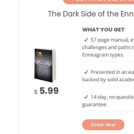
The Dark Side of the E
WHAT YOU GET
57-page manual, ex
challenges and paths t
Enneagram types.
Presented in an ea
backed by solid acade
5.99
$
14-day, no-questi
guarantee.
Order Now