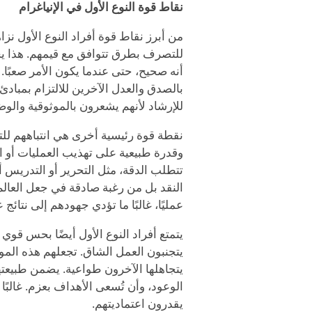
نقاط قوة النوع الأول في الإنياغرام
من أبرز نقاط قوة أفراد النوع الأول نزاه
للتصرف بطرق تتوافق مع قيمهم. هذا يجعل
أنه صحيح، حتى عندما يكون الأمر صعبًا. ف
بالصدق والعدل الآخرين للالتزام بمبادئ 
للإرشاد لأنهم يشعرون بالموثوقية والوض
نقطة قوة رئيسية أخرى هي انتباههم للتف
وقدرة طبيعية على تهذيب العمليات أو الم
تتطلب الدقة، مثل التحرير أو التدريس أو
النقد بل من رغبة صادقة في جعل العالم 
عمليًا، غالبًا ما تؤدي جهودهم إلى نتائج 
يتمتع أفراد النوع الأول أيضًا بحس قوي 
يتجنبون العمل الشاق. تجعلهم هذه الم
يتجاهلها الآخرون طواعية. يضمن طبيعتهم
الوعود، وأن تُسعى الأهداف بعزم. غالبًا
يقدرون اعتماديتهم.