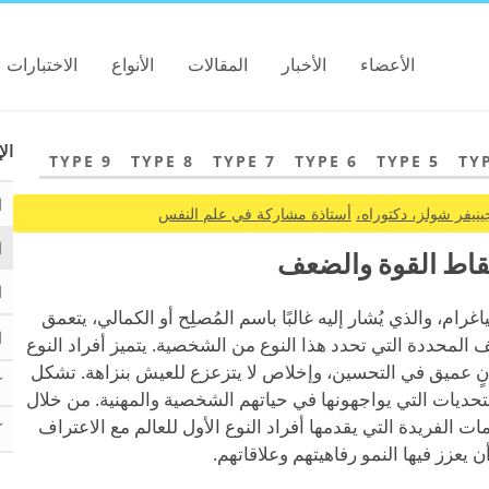
الأعضاء
الأخبار
المقالات
الأنواع
الاختبارات
الإ
TYPE 9
TYPE 8
TYPE 7
TYPE 6
TYPE 5
TY
ا
ينيفر شولز، دكتوراه،
أستاذة مشاركة في علم النفس
ا
 نقاط القوة والضعف
ا
رام، والذي يُشار إليه غالبًا باسم المُصلِح أو الكمالي، يتعمق
ا
لمحددة التي تحدد هذا النوع من الشخصية. يتميز أفراد النوع
ٍ عميق في التحسين، وإخلاص لا يتزعزع للعيش بنزاهة. تشكل
ك
لتحديات التي يواجهونها في حياتهم الشخصية والمهنية. من خلال
ت الفريدة التي يقدمها أفراد النوع الأول للعالم مع الاعتراف
ك
يعزز فيها النمو رفاهيتهم وعلاقاتهم.