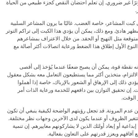
ترًا غير ضروري. إن تعلم احتضان النقص كجزء طبيعي من الحياة
.
لى كبت المشاعر، خاصة الغضب. غالبًا ما يرون المشاعر السلبية
هر هادئ. ومع ذلك، يمكن أن يؤدي هذا الكبت إلى تراكم التوتر
 متوقعة مثل التهيج أو الحقد. من خلال الاعتراف بمشاعرهم
النوع الأول إطلاق هذا الضغط ورعاية اتصالات أكثر أصالة مع
ه نقطة قوة، يمكن أن يصبح ضعفًا عندما يُؤخذ إلى أقصى
 الالتزام، متخذين أكثر مما يستطيعون التعامل معه بشكل معقول
ي ذلك إلى الإرهاق أو الشعور بالإرباك، خاصة إذا أهملوا
ات. إن تحقيق التوازن بين دافعهم للخدمة ورعاية الذات أمر
الوقت.
من عدم المرونة. قد تجعل رؤيتهم الواضحة لكيفية ينبغي أن تكون
تتغير الظروف أو عندما يكون لدى الآخرين وجهات نظر مختلفة.
إبداعية أو إبعاد أولئك الذين لا يشاركونهم معاييرهم. إن تنمية
ع آفاقهم ويعزز قدرتهم على التعاون بفعالية.