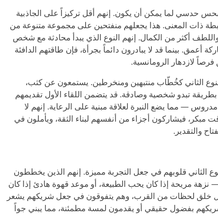
بحس حدسي لما يمكن أن يكون. إنهم أقل تركيزاً على الجاذبية
رابطة ذات المعنى. هذا يجعلهم منفتحين على مجموعة متنوعة من
اللطف أكثر من الكمال. إنهم النوع الذي يبدأ محادثة مع شخص
ة أعمق. بينما قد لا يبادرون دائماً بجرأة، فإن طاقتهم الدافئة
صاً لازدهار الرومانسية.
النوع الثاني كخُطّاب منتبهين ومنخرطين. يستمعون عن كثب،
بطريقة تبدو شخصية وصادقة. قد يتضمن اللقاء الأول تقديمهم
دروس — مما يضع النبرة لعلاقة مبنية على الرعاية. إنهم لا
مبكر، فيشاركون أجزاء من أنفسهم لبناء الثقة، ويأملون في
اح والتقدير.
نوع الثاني قلوبهم في جعل التجربة مميزة. إنهم الذين يخططون
نزهة مريحة إذا كان يحب الطبيعة، أو موعد قهوة هادئ إذا كان
ر بل خلق لحظات من القرب، وهم يتفوقون في جعل شريكهم يشعر
 شريكهم بفضول حقيقي أو يقدمون لمسة مطمئنة، مما يبني جواً