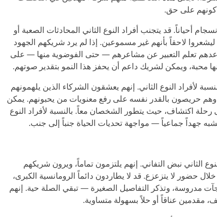
 كونهم على حق.
جام أحياناً. قد يتجنب أفراد النوع الثاني المحادثات الصعبة أو
يشعروا لاحقاً بأنهم غير مسموعين. إذا لم يرد شريكهم الجهود
ساعدهم تعلم التعبير عن مشاعرهم — حتى الفوضوية منها — على
نها محبة، ويمكن لشريك داعم أن يحفز هذا النمو بتقدير صوتهم.
نسبة لأفراد النوع الثاني. إنهم يعشقون الشركاء الذين يلهمونهم
 وهم حريصون بالقدر نفسه على رفع معنويات من يحبونهم. يمكن
لى رحلة اكتشاف، حيث يتطور الشخصان معاً. بالنسبة لأفراد النوع
به جهداً جماعياً — مواجهة تحديات الحياة جنباً إلى جنب.
نوع الثاني نبض التفاني. إنهم يلتزمون تماماً، ويرون شريكهم
ال حضور لا يتزعزع. قد لا يطاردون دائماً الرومانسية الكبرى،
ت مدروسة، وتذكر التفاصيل الصغيرة — تبقي الصلة حية. إنهم
مقدمين عناقاً أو حلاً بسهولة متساوية.