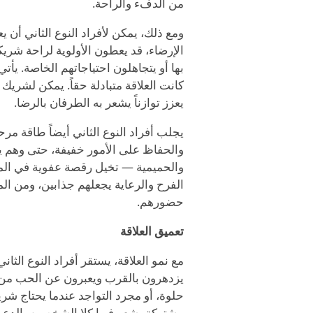
من الدفء والراحة.
ومع ذلك، يمكن لأفراد النوع الثاني أن ي
الإرضاء، قد يعطون الأولوية لراحة ش
بها أو يتجاهلون احتياجاتهم الخاصة. يأتي
كانت العلاقة متبادلة حقاً. يمكن لشري
يعزز توازناً يشعر به الطرفان بالرضا.
يجلب أفراد النوع الثاني أيضاً طاقة 
والحفاظ على الأمور خفيفة، حتى وهم يع
والحميمية — تخيل رقصة عفوية في المطب
الفرح والرعاية يجعلهم جذابين، ومن ا
حضورهم.
تعميق العلاقة
مع نمو العلاقة، يستقر أفراد النوع الثا
يزدهرون بالقرب ويعبرون عن الحب من
حلوة، أو مجرد التواجد عندما يحتاج شريك
مشتركة يشعر فيها كلا الشخصين بالدعم وا