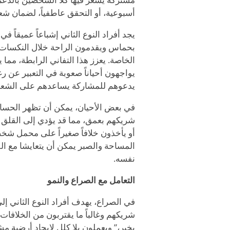
أسبوعية، أو التحقق عاطفياً، لضمان شع
يجد أفراد النوع الثاني إشباعاً عميقا
بحماس ويقدمون الراحة خلال النكسات، 
الخاصة. يعزز هذا التفاني الرابطة، مما 
يواجهون أحياناً صعوبة في التعبير عن ر
يدعوهم للمشاركة يساعدهم على الشعور ب
في بعض الأحيان، يمكن أن تظهر الحساسية
شريكهم بعمق، مما قد يؤدي إلى القلق إ
أو يأخذون خلافاً صغيراً على محمل ش
المساحة والصبر يمكن أن يتعايشا مع ال
نفسه.
التعامل مع الصراع والنمو
في الصراع، يهدف أفراد النوع الثاني إل
شريكهم وغالباً ما يقتربون من الخلافات 
بخير،” ويعملون بلا كلل لإيجاد أرضية 