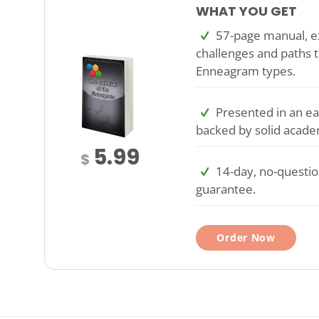
WHAT YOU GET
57-page manual, ex
challenges and paths t
Enneagram types.
Presented in an ea
backed by solid acade
5.99
$
14-day, no-questi
guarantee.
Order Now