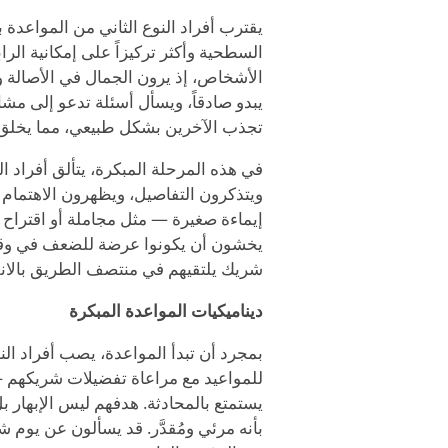
يقترب أفراد النوع الثاني من المواعدة 
السطحية وأكثر تركيزاً على إمكانية ال
الأشخاص، إذ يرون الجمال في الأصالة و
يبدو صادقاً، ويسأل أسئلة تدعو إلى مشارك
تجذب الآخرين بشكل طبيعي، مما يخلق فر
في هذه المرحلة المبكرة، يتألق أفراد 
ويتذكرون التفاصيل، ويظهرون الاهتمام 
إيماءة صغيرة — مثل مجاملة أو اقتراح م
يخشون أن يكونوا عرضة للضعف في وقت 
شريك يلتقيهم في منتصف الطريق بالانفت
ديناميكيات المواعدة المبكرة
بمجرد أن تبدأ المواعدة، يصب أفراد ال
للمواعيد مع مراعاة تفضيلات شريكهم — 
يستمتع بالمحادثة. هدفهم ليس الإبها
بأنه مرئي ومُقدَّر. قد يسألون عن يوم