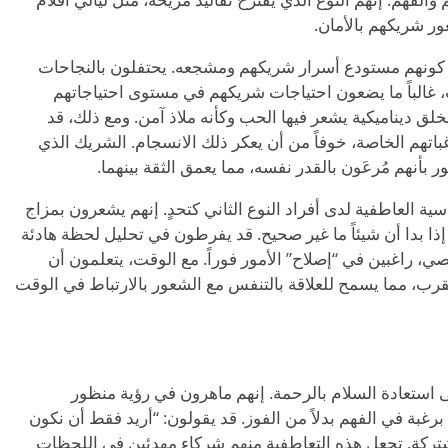
ور شريكهم بالأمان.
ً في كونهم مستودع أسرار شريكهم ومشجعه. يحتفلون بالنجاحات
غالباً ما يضعون احتياجات شريكهم في مستوى احتياجاتهم
يخلق ديناميكية يشعر فيها الحب وكأنه ملاذ آمن. ومع ذلك، قد
غباتهم الخاصة، خوفاً من أن يعكر ذلك الانسجام. الشريك الذي
أنهم مُرعَون بالقدر نفسه، مما يعمق الثقة بينهما.
 العاطفية لدى أفراد النوع الثاني كتحدٍ. إنهم يشعرون بمزاج
ذا بدا أن شيئاً ما غير صحيح. قد يفرطون في تحليل لحظة هادئة
خصي، راغبين في
“
إصلاح” الأمور فوراً. مع الوقت، يتعلمون أن
قرب، مما يسمح للعلاقة بالتنفس مع الشعور بالارتباط في الوقت
ى استعادة السلام بالرحمة. إنهم ماهرون في رؤية منظور
برغبة في الفهم بدلاً من الفوز. قد يقولون:
“
أريد فقط أن نكون
مشتركة. تجعل هذه التعاطفية منهم شركاء مهدئين في اللحظات