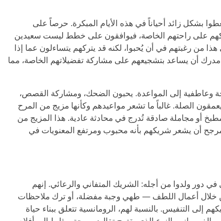
عطوا بشكل زائد أحياناً في هذه الأيام المبكرة. حرصاً على
ريكهم على راحتهم الخاصة، فيوافقون على خطط ليست سعيدين
 هذا من رغبتهم في أن يُحبوا، لكنه قد يتركهم يتساءلون عما إذا
ك مدرك أن يساعد بتشجيعهم على مشاركة تفضيلاتهم الخاصة، مما
مرحة وعاطفية إلى المواعدة. يحبون الضحك، ومشاركة القصص،
مقون الصلة. غالباً ما تشعر مواعيدهم وكأنها مزيج من المرح
خ أو مجاملة صادقة تُدرج في محادثة عادية. هذا المزيج من
لمرجح أن يشعر شريكهم بأنه محبوب ومرتفع المعنويات في
ني في دور ولدوا من أجله: الشريك المتفاني والرعائي. إنهم
 خلال أعمال اللطف — طهي وجبة مفضلة، أو ترك ملاحظات
هم إلى التنفيس. بالنسبة لهم، الرومانسية تتعلق ببناء حياة
لفهم. إنهم النوع الذي يقترح تقاليد مريحة، مثل ليالي أفلام