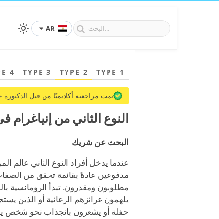
AR
PE 4
TYPE 3
TYPE 2
TYPE 1
تمت مراجعته أكاديميًا من قبل
الدكتورة ج
النوع الثاني من إنياغرام ف
البحث عن شريك
عندما يدخل أفراد النوع الثاني عالم ا
مدفوعين عادةً بقائمة تحقق من الصفا
مطلوبون ومقدرون. تبدأ الرومانسية بالن
يلهمون غرائزهم الرعائية أو الذين يس
حفلة أو يشعرون بانجذاب نحو شخص يبدو أ