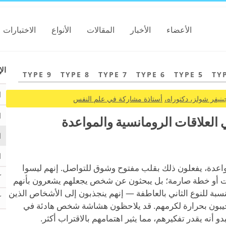
الأعضاء
الأخبار
المقالات
الأنواع
الاختبارات
الإ
TYPE 9
TYPE 8
TYPE 7
TYPE 6
TYPE 5
TY
ا
ينيفر شولز، دكتوراه،
أستاذة مشاركة في علم النفس
ا
ي العلاقات الرومانسية والمواعدة
ا
ا
لمواعدة، يفعلون ذلك بقلب مفتوح وشوق للتواصل. إنهم ليسوا
ك
ت أو خطة صارمة؛ بل يبحثون عن شخص يجعلهم يشعرون بأنهم
سبة للنوع الثاني بالعاطفة — إنهم ينجذبون إلى الأشخاص الذين
ك
تجيبون بحرارة لكرمهم. قد يلاحظون هشاشة شخص هادئة في
نه يقدر تفكيرهم، مما يثير اهتمامهم بالاقتراب أكثر.