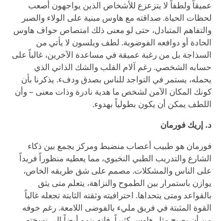
عميقاً ولطفاً لا يتزعزع للأشخاص الذين يواجهون أصعب
لحظات الحياة. صداقته مع هاوس مبنية على الولاء والصبر
والتفاهم المتبادل، حتى لو معنى ذلك امتصاص حواف هاوس
الحادة أو دوافعه الفوضوية. لطف ويلسون لا يأتي من
السذاجة بل من رغبة عميقة في مساعدة الآخرين، غالباً على
حسابه الشخصي. رغم آلام القلب والشك الذاتي الذي
يحمله، يستمر في التواجد للناس بصدق ودفء. يذكرنا بأن
كونك المكان الآمن لشخص ما هدية نادرة وذات معنى – وأن
اللطف يمكن أن يكون بطولياً بهدوء.
د. إريك فورمان
فورمان هو طبيب أعصاب منضبط ومركز يجمع بين ذكاء
الشارع والتدريب الطبي النخبوي، مما يعطيه منظوراً فريداً
على الناس والمشكلات. مصمم على شق طريقه الخاص،
يوازن باستمرار بين الطموح والنزاهة، يتعلم متى يثق
بالقواعد ومتى يتحداها. احترافيته وثقته الثابتة تجعله غالباً
القوة المثبتة في فريق مليء بالفوضى اللامعة. رغم خوفه
من أن يصبح مثل هاوس كثيراً، فإنه ينمو أيضاً إلى نسخته