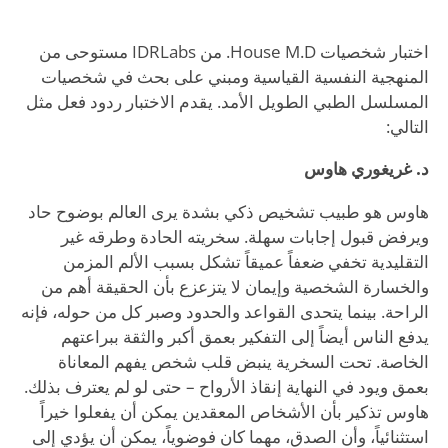
اختبار شخصيات House M.D. من IDRLabs مستوحى من
المنهجية النفسية القياسية ومبني على بحث في شخصيات
المسلسل الطبي الطويل الأمد. يقدم الاختبار ردود فعل مثل
التالي:
د. غريغوري هاوس
هاوس هو طبيب تشخيص ذكي بشدة يرى العالم بوضوح حاد
ويرفض قبول إجابات سهلة. سخريته الحادة وطرقه غير
التقليدية تخفي ضعفاً عميقاً تشكل بسبب الألم المزمن
والخسارة الشخصية وإيمان لا يتزعزع بأن الحقيقة أهم من
الراحة. بينما يتحدى القواعد والحدود وصبر كل من حوله، فإنه
يدفع الناس أيضاً إلى التفكير بعمق أكبر والثقة ببراعتهم
الخاصة. تحت السخرية ينبض قلب شخص يفهم المعاناة
بعمق ويود في النهاية إنقاذ الأرواح – حتى لو لم يعترف بذلك.
هاوس تذكير بأن الأشخاص المعقدين يمكن أن يفعلوا خيراً
استثنائياً، وأن الصدق، مهما كان فوضوياً، يمكن أن يؤدي إلى