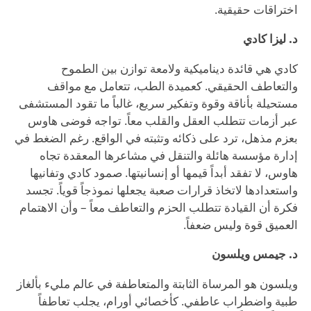
اختراقات حقيقية.
د. ليزا كادي
كادي هي قائدة ديناميكية ولامعة توازن بين الطموح
والتعاطف الحقيقي. كعميدة الطب، تتعامل مع مواقف
مستحيلة بأناقة وقوة وتفكير سريع، غالباً ما تقود المستشفى
عبر أزمات تتطلب العقل والقلب معاً. تواجه فوضى هاوس
بعزم مذهل، ترد على ذكائه وتثبته في الواقع. رغم الضغط في
إدارة مؤسسة هائلة والتنقل في مشاعرها المعقدة تجاه
هاوس، لا تفقد أبداً قيمها أو إنسانيتها. صمود كادي وتفانيها
واستعدادها لاتخاذ قرارات صعبة يجعلها نموذجاً قوياً. تجسد
فكرة أن القيادة تتطلب الحزم والتعاطف معاً – وأن الاهتمام
العميق قوة وليس ضعفاً.
د. جيمس ويلسون
ويلسون هو المرساة الثابتة والمتعاطفة في عالم مليء بألغاز
طبية واضطراب عاطفي. كأخصائي أورام، يجلب تعاطفاً