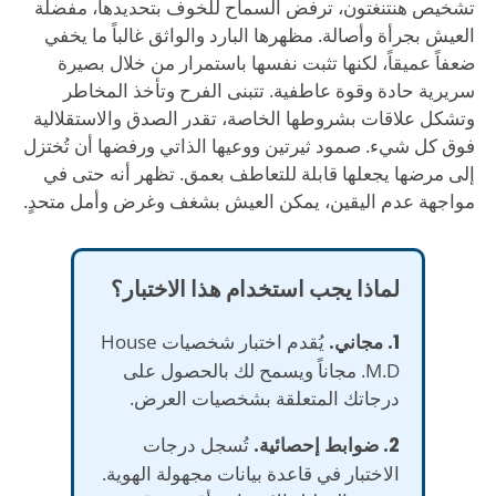
تشخيص هنتنغتون، ترفض السماح للخوف بتحديدها، مفضلة
العيش بجرأة وأصالة. مظهرها البارد والواثق غالباً ما يخفي
ضعفاً عميقاً، لكنها تثبت نفسها باستمرار من خلال بصيرة
سريرية حادة وقوة عاطفية. تتبنى الفرح وتأخذ المخاطر
وتشكل علاقات بشروطها الخاصة، تقدر الصدق والاستقلالية
فوق كل شيء. صمود ثيرتين ووعيها الذاتي ورفضها أن تُختزل
إلى مرضها يجعلها قابلة للتعاطف بعمق. تظهر أنه حتى في
مواجهة عدم اليقين، يمكن العيش بشغف وغرض وأمل متحدٍ.
لماذا يجب استخدام هذا الاختبار؟
1. مجاني.
يُقدم اختبار شخصيات House
M.D. مجاناً ويسمح لك بالحصول على
درجاتك المتعلقة بشخصيات العرض.
2. ضوابط إحصائية.
تُسجل درجات
الاختبار في قاعدة بيانات مجهولة الهوية.