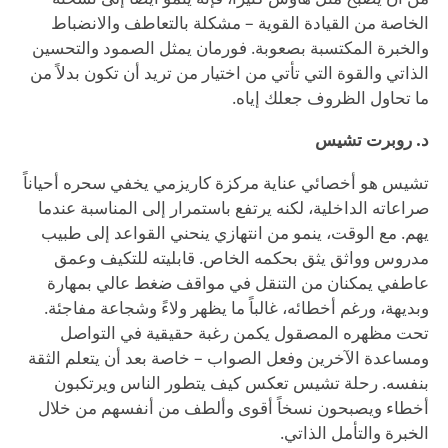
الخاصة من القيادة القوية – مشكلة بالتعاطف والانضباط
والخبرة المكتسبة بصعوبة. فورمان يمثل الصمود والتحسين
الذاتي والقوة التي تأتي من اختيار من تريد أن تكون بدلاً من
ما تحاول الظروف جعلك إياه.
د. روبرت تشيس
تشيس هو أخصائي عناية مركزة كاريزمي يخفي سحره أحياناً
صراعاته الداخلية، لكنه يرتفع باستمرار إلى المناسبة عندما
يهم. مع الوقت، ينمو من انتهازي ينحني القواعد إلى طبيب
مدروس وواثق يثق بحكمه الخاص. قابليته للتكيف وعمق
عاطفي يمكنان من التنقل في مواقف ضغط عالي بمهارة
وبديهة، ورغم أخطائه، غالباً ما يظهر ولاءً وشجاعة مفاجئة.
تحت مظهره المصقول يكمن رغبة حقيقية في التواصل
ومساعدة الآخرين وفعل الصواب – خاصة بعد أن يتعلم الثقة
بنفسه. رحلة تشيس تعكس كيف يتطور الناس ويرتكبون
أخطاء ويصبحون نسخاً أقوى وألطف من أنفسهم من خلال
الخبرة والتأمل الذاتي.