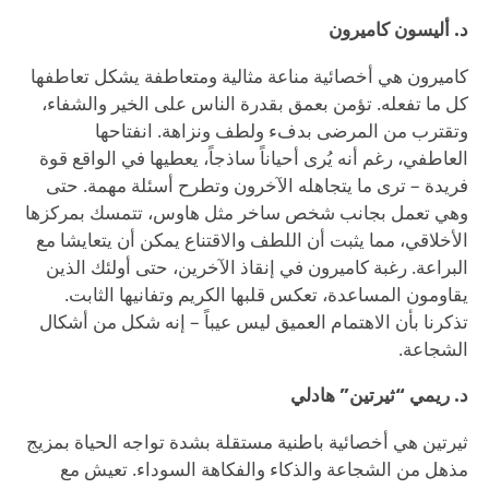
د. أليسون كاميرون
كاميرون هي أخصائية مناعة مثالية ومتعاطفة يشكل تعاطفها
كل ما تفعله. تؤمن بعمق بقدرة الناس على الخير والشفاء،
وتقترب من المرضى بدفء ولطف ونزاهة. انفتاحها
العاطفي، رغم أنه يُرى أحياناً ساذجاً، يعطيها في الواقع قوة
فريدة – ترى ما يتجاهله الآخرون وتطرح أسئلة مهمة. حتى
وهي تعمل بجانب شخص ساخر مثل هاوس، تتمسك بمركزها
الأخلاقي، مما يثبت أن اللطف والاقتناع يمكن أن يتعايشا مع
البراعة. رغبة كاميرون في إنقاذ الآخرين، حتى أولئك الذين
يقاومون المساعدة، تعكس قلبها الكريم وتفانيها الثابت.
تذكرنا بأن الاهتمام العميق ليس عيباً – إنه شكل من أشكال
الشجاعة.
د. ريمي “ثيرتين” هادلي
ثيرتين هي أخصائية باطنية مستقلة بشدة تواجه الحياة بمزيج
مذهل من الشجاعة والذكاء والفكاهة السوداء. تعيش مع