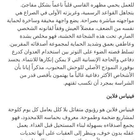
للعمل يحمي مظهره القاسي قلباً ناعماً بشكل مفاجئ.
يتجاهل القواعد الرسمية، وغريزته الأولى في الصراع هي
مواجهته مباشرة بصراحة. يضع واجهة مخيفة وساخرة لحماية
نفسه من الضعف، مفضلاً العيش وفقاً لقانونه الشخصي
الصارم. تحت هذه الشجاعة الخشنة، فهو مخلص بشدة
وعاطفي بعمق وشديد الحماية لمجموعة أصدقائه المقربين.
تسلط قصته الضوء على التوتر بين استخدام العدوان كدرع
دفاعي والحاجة الإنسانية التي لا يمكن إنكارها للانتماء. يجسد
بوفورد النموذج الأصلي للوحش المحبوب، مذكراً إيانا بأن
الأشخاص الأكثر دفاعية غالباً ما يهتمون بأقصى قدر من
الشراسة بمجرد أن تكسب ثقتهم.
فينياس فلاين
فينياس فلاين هو رؤيوي متفائل بلا كلل يعامل كل يوم كلوحة
لمشاريع ضخمة وطموحة. معروف بحماسه اللامحدود، فهو
يجمع أصدقاءه بسهولة لبناء المستحيل قبل الغداء. يعمل
عقله بدون خوف، وينظر إلى العقبات على أنها تحديات