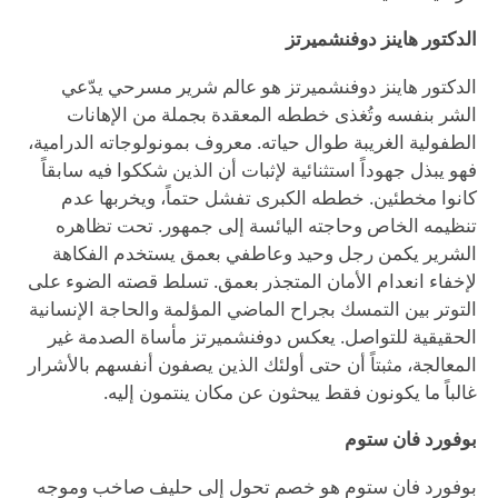
الدكتور هاينز دوفنشميرتز
الدكتور هاينز دوفنشميرتز هو عالم شرير مسرحي يدّعي
الشر بنفسه وتُغذى خططه المعقدة بجملة من الإهانات
الطفولية الغريبة طوال حياته. معروف بمونولوجاته الدرامية،
فهو يبذل جهوداً استثنائية لإثبات أن الذين شككوا فيه سابقاً
كانوا مخطئين. خططه الكبرى تفشل حتماً، ويخربها عدم
تنظيمه الخاص وحاجته اليائسة إلى جمهور. تحت تظاهره
الشرير يكمن رجل وحيد وعاطفي بعمق يستخدم الفكاهة
لإخفاء انعدام الأمان المتجذر بعمق. تسلط قصته الضوء على
التوتر بين التمسك بجراح الماضي المؤلمة والحاجة الإنسانية
الحقيقية للتواصل. يعكس دوفنشميرتز مأساة الصدمة غير
المعالجة، مثبتاً أن حتى أولئك الذين يصفون أنفسهم بالأشرار
غالباً ما يكونون فقط يبحثون عن مكان ينتمون إليه.
بوفورد فان ستوم
بوفورد فان ستوم هو خصم تحول إلى حليف صاخب وموجه