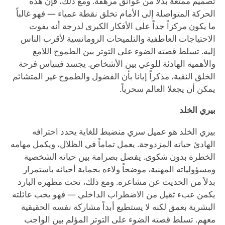
تصميم ممتعة بدلاً من عوائق مرهقة. ومع ذلك، فإن هذه
الحركة المتواصلة إلى الأمام تخلق نقطة عمياء — فهو غالباً
ما يكون مركزاً جداً على الأفكار الكبرى لدرجة أنه يفوت
الاحتياجات العاطفية والتلميحات الرومانسية لأقرب الناس
إليه. تسلط قصته الضوء على التوتر بين الطموح اللامع
والأهمية الهادئة للوعي بين الأشخاص. يجسد فينياس فرحة
الخلق النقية، مذكراً إيانا بأن الفضول والطموح غير المتشائم
يمكن أن يجعلا العالم سحرياً.
بيري الخلد
بيري الخلد هو عميل سري منضبط للغاية يحدد احترافه
الهادئ حياته المزدوجة. يعمل تماماً في الظلال، ويكمل مهامه
الخطرة بدون شكوى. يفصل بصرامة بين حياته الشخصية
ومسؤولياته المهنية، موضحاً ولاءه بحماية أحبائه باستمرار
بدلاً من الحديث عن مشاعره. ومع ذلك، تحت مظهره البارد
يكمن عبء ثقيل من الاضطراب الداخلي — فهو يحب عائلته
البشرية بعمق لكنه لا يستطيع أبداً مشاركة نفسه الحقيقية
معهم. تسلط قصته الضوء على التوتر المؤلم بين الواجب