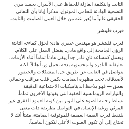
الثابت والتكلفة العازلة للحفاظ على الأسرار. يجسد بيري
التضحية الهادئة للحامي الموثوق، مذكراً إيانا بأن التفاني
الحقيقي غالباً ما يُعبر عنه من خلال العمل الصامت والثابت.
فيرب فليتشر
فيرب فليتشر هو مهندس عبقري هادئ تُحوّل كفاءته الثابتة
الرؤى الجامحة إلى واقع مادي. يفضل العمل على الكلام،
ويعمل كمساعد ثانٍ قادر جداً يبقى هادئاً تماماً أثناء الأزمات.
تعليقاته النادرة والمحسوبة بدقة تحمل وزناً هائلاً، لكنه
يتواصل في الغالب عن طريق حل المشكلات والحضور
لأصدقائه. تحت مظهره الصامت يكمن قلب مراقب وحمائي
بعمق — فهو يلاحظ الديناميكيات الاجتماعية الدقيقة
والتيارات الرومانسية الخفية التي يفوتها الآخرون تماماً.
تسلط رحلته الضوء على التوتر بين كونه العمود الفقري غير
المرئي ورغبة الإنسان في التواصل بطريقة ذات معنى.
يلتقط فيرب القيمة العميقة للموثوقية الصامتة، مثبتاً أنك لا
تحتاج إلى أن تكون الصوت الأعلى لتكون أساسياً.