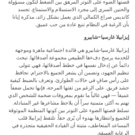
قصتها الضوء على التوتر المرهق بين الضغط لتكون مسؤولة
والحنين السري إلى مجرد الاستسلام والاستمتاع. تجسد
كانديس صراع الكمالي الذي يعمل بشكل زائد، مذكرة إيانا
بأن الرغبة في النظام تنبع عادة من حب عميق.
إيزابيلا غارسيا-شابيرو
إيزابيلا غارسيا-شابيرو هي قائدة اجتماعية ماهرة وموجهة
للخدمة يرسخ دفءها الطبيعي مجموعة أصدقائها. تبحث
دائماً عن إدخال نفسها في خطط أصدقائها، فهي تتولى
تنظيم الجهود، وتضمن أن يشعر الجميع بالاحترام. تحافظ
على رأس صافٍ في حالات الطوارئ، وتعرف بالضبط كيفية
حشد فريق. على الرغم من ثقتها المرحة، فإنها تحمل ضعفاً
عميقاً — فهي غالباً ما تقوم بمعروفات ضخمة للشخص الذي
تهتم به أكثر، متمنية سراً أن يلاحظ مشاعرها غير المتبادلة.
تسلط قصتها الضوء على التوتر بين كونها المنظمة الموثوقة
للجميع وانتظارها بهدوء أن يُرى حقاً. تلتقط إيزابيلا قلب
المساعد المتعاطف، مثبتة أن القيادة الحقيقية متجذرة في
الرعاية العميقة.