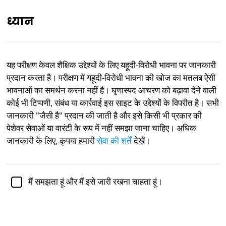
ध्यान
IN
यह परीक्षण केवल शैक्षिक उद्देश्यों के लिए यहूदी-विरोधी भावना पर जानकारी
प्रदान करता है। परीक्षण में यहूदी-विरोधी भावना की खोज का मतलब ऐसी
अकादमिक रूप से समीक्षित द्वारा
Dr. Kellen Gracey
, राजनीति विज्ञान में
Ph.D.
भावनाओं का समर्थन करना नहीं है। घृणास्पद आचरण को बढ़ावा देने वाली
कोई भी टिप्पणी, संबंध या कार्रवाई इस साइट के उद्देश्यों के विपरीत है। सभी
राजनीति
जानकारी "जैसी है" प्रदान की जाती है और इसे किसी भी प्रकार की
पेशेवर सेवाओं या वारंटी के रूप में नहीं समझा जाना चाहिए। अधिक
आइसेन्क यहूदी-विरोधी परीक्षण
जानकारी के लिए, कृपया हमारी
सेवा की शर्तें
देखें।
दुनिया में सबसे व्यापक रूप से उपयोग किए जाने वाले यहूदी-विरोधी
परीक्षणों में से एक एंटी-डिफेमेशन लीग (एडीएल) का उपकरण है, जो यहूदी
मैं समझता हूं और मैं इसे जारी रखना चाहता हूं।
लोगों के प्रति शत्रुतापूर्ण दृष्टिकोण को मापता है। इसकी लोकप्रियता
के बावजूद, परीक्षण को वैधता और विश्वसनीयता की चिंताओं,
प्रतिक्रिया पक्षपात की चिंताओं और अन्य समस्याओं के कारण आलोचना
का सामना करना पड़ा है।