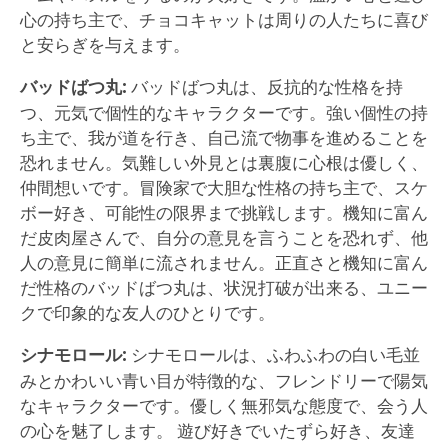
心の持ち主で、チョコキャットは周りの人たちに喜び
と安らぎを与えます。
バッドばつ丸:
バッドばつ丸は、反抗的な性格を持
つ、元気で個性的なキャラクターです。強い個性の持
ち主で、我が道を行き、自己流で物事を進めることを
恐れません。気難しい外見とは裏腹に心根は優しく、
仲間想いです。冒険家で大胆な性格の持ち主で、スケ
ボー好き、可能性の限界まで挑戦します。機知に富ん
だ皮肉屋さんで、自分の意見を言うことを恐れず、他
人の意見に簡単に流されません。正直さと機知に富ん
だ性格のバッドばつ丸は、状況打破が出来る、ユニー
クで印象的な友人のひとりです。
シナモロール:
シナモロールは、ふわふわの白い毛並
みとかわいい青い目が特徴的な、フレンドリーで陽気
なキャラクターです。優しく無邪気な態度で、会う人
の心を魅了します。 遊び好きでいたずら好き、友達