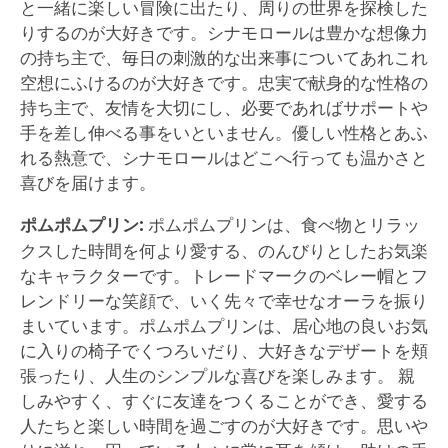
と一緒に楽しい冒険に出たり、周りの世界を探検した
りするのが大好きです。シナモロールは豊かな想像力
の持ち主で、毎日の刺激的な出来事についてあれこれ
空想にふけるのが大好きです。忠実で献身的な性格の
持ち主で、友情を大切にし、必要であればサポートや
手を差し伸べる事をいといません。優しい性格とあふ
れる熱意で、シナモロールはどこへ行っても温かさと
喜びを届けます。
ポムポムプリン:
ポムポムプリンは、食べ物とリラッ
クスした時間を何より愛する、のんびりとしたお気楽
なキャラクターです。トレードマークのベレー帽とフ
レンドリーな笑顔で、いく先々で幸せなオーラを振り
まいています。ポムポムプリンは、居心地の良いお気
に入りの椅子でくつろいだり、大好きなデザートを頬
張ったり、人生のシンプルな喜びを楽しみます。 親
しみやすく、すぐに友達をつくることができ、愛する
人たちと楽しい時間を過ごすのが大好きです。思いや