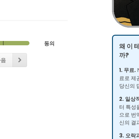
동의
왜 이 
까?
다음
1. 무료.
N
료로 제
당신의 
2. 일상
터 특성을
으로 번
신의 결
3. 오락