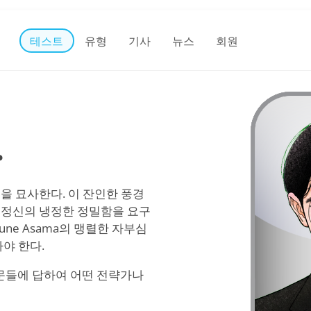
테스트
유형
기사
뉴스
회원
?
을 묘사한다. 이 잔인한 풍경
 정신의 냉정한 정밀함을 요구
tsune Asama의 맹렬한 자부심
야 한다.
문들에 답하여 어떤 전략가나