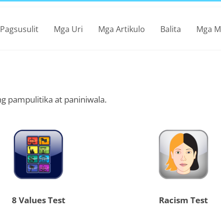
Pagsusulit
Mga Uri
Mga Artikulo
Balita
Mga M
g pampulitika at paniniwala.
8 Values Test
Racism Test