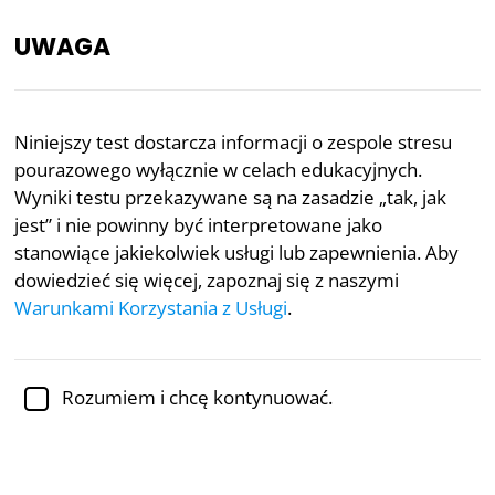
UWAGA
PL
Niniejszy test dostarcza informacji o zespole stresu
pourazowego wyłącznie w celach edukacyjnych.
Recenzowane akademicko przez
dr Jennifer Schulz,
Ph.D.,
adiunktkę psychologii
Wyniki testu przekazywane są na zasadzie „tak, jak
jest” i nie powinny być interpretowane jako
Zdrowie psychiczne
Psychologia
stanowiące jakiekolwiek usługi lub zapewnienia. Aby
dowiedzieć się więcej, zapoznaj się z naszymi
Test na zespół stresu
Warunkami Korzystania z Usługi
.
pourazowego
Zespół stresu pourazowego to stan zdrowia
Rozumiem i chcę kontynuować.
psychicznego, który może rozwinąć się po narażeniu
osoby na silnie traumatyczne wydarzenie, takie jak
kolizje drogowe, napaść na tle seksualnym, wojna