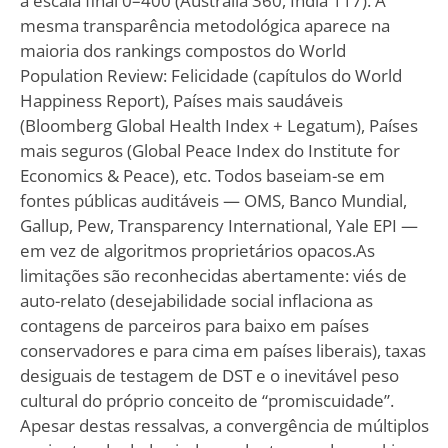
a escala final 0–400 (Austrália 360, Índia 117). A
mesma transparência metodológica aparece na
maioria dos rankings compostos do World
Population Review: Felicidade (capítulos do World
Happiness Report), Países mais saudáveis
(Bloomberg Global Health Index + Legatum), Países
mais seguros (Global Peace Index do Institute for
Economics & Peace), etc. Todos baseiam-se em
fontes públicas auditáveis — OMS, Banco Mundial,
Gallup, Pew, Transparency International, Yale EPI —
em vez de algoritmos proprietários opacos.As
limitações são reconhecidas abertamente: viés de
auto-relato (desejabilidade social inflaciona as
contagens de parceiros para baixo em países
conservadores e para cima em países liberais), taxas
desiguais de testagem de DST e o inevitável peso
cultural do próprio conceito de “promiscuidade”.
Apesar destas ressalvas, a convergência de múltiplos