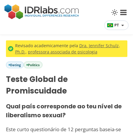
PT
Revisado academicamente pela
Dra. Jennifer Schulz,
Ph.D.,
professora associada de psicologia
Dating
Politics
Teste Global de
Promiscuidade
Qual país corresponde ao teu nível de
liberalismo sexual?
Este curto questionário de 12 perguntas baseia-se