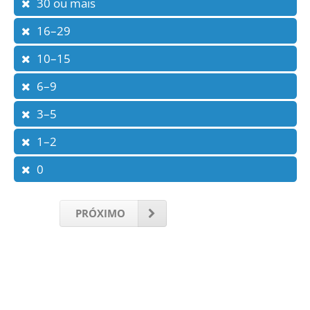
30 ou mais
16–29
10–15
6–9
3–5
1–2
0
PRÓXIMO