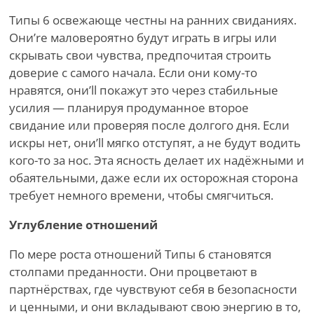
Типы 6 освежающе честны на ранних свиданиях.
Они
’
re маловероятно будут играть в игры или
скрывать свои чувства, предпочитая строить
доверие с самого начала. Если они кому-то
нравятся, они
’
ll покажут это через стабильные
усилия — планируя продуманное второе
свидание или проверяя после долгого дня. Если
искры нет, они
’
ll мягко отступят, а не будут водить
кого-то за нос. Эта ясность делает их надёжными и
обаятельными, даже если их осторожная сторона
требует немного времени, чтобы смягчиться.
Углубление отношений
По мере роста отношений Типы 6 становятся
столпами преданности. Они процветают в
партнёрствах, где чувствуют себя в безопасности
и ценными, и они вкладывают свою энергию в то,