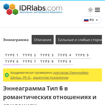
RU
Эннеаграмма
Описание
Сильные и слабые сторон
TYPE 1
TYPE 2
TYPE 3
TYPE 4
TYPE 5
TYPE 6
TYPE 7
TYPE 8
TYPE 9
Академически проверено
доктором Дженнифер
Шульц, Ph.D.,
доцентом психологии
Эннеаграмма Тип 6 в
романтических отношениях и