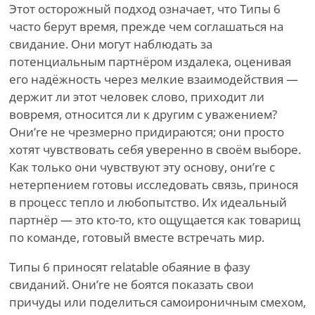
Этот осторожный подход означает, что Типы 6
часто берут время, прежде чем соглашаться на
свидание. Они могут наблюдать за
потенциальным партнёром издалека, оценивая
его надёжность через мелкие взаимодействия —
держит ли этот человек слово, приходит ли
вовремя, относится ли к другим с уважением?
Они
’
re не чрезмерно придираются; они просто
хотят чувствовать себя уверенно в своём выборе.
Как только они чувствуют эту основу, они
’
re с
нетерпением готовы исследовать связь, принося
в процесс тепло и любопытство. Их идеальный
партнёр — это кто-то, кто ощущается как товарищ
по команде, готовый вместе встречать мир.
Типы 6 приносят relatable обаяние в фазу
свиданий. Они
’
re не боятся показать свои
причуды или поделиться самоироничным смехом,