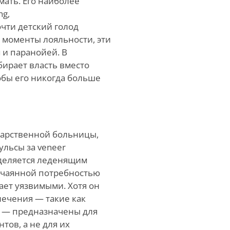
мать. Его наиболее
ng,
чти детский голод
 моменты лояльности, эти
м и паранойей. В
бирает власть вместо
тобы его никогда больше
ударственной больницы,
льсы за veneer
деляется леденящим
тчаянной потребностью
ает уязвимыми. Хотя он
лечения — такие как
м — предназначены для
ов, а не для их