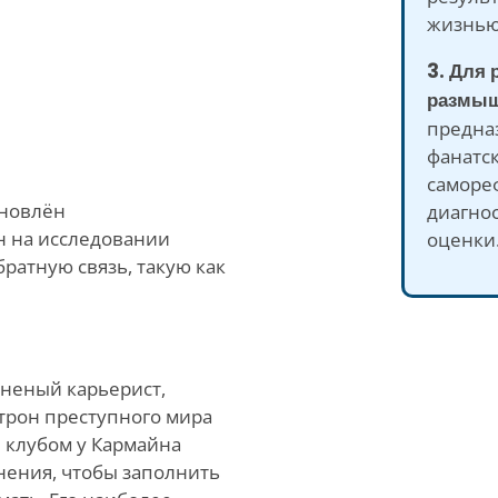
жизнью
3. Для 
размыш
предна
фанатс
самореф
хновлён
диагно
н на исследовании
оценки
ратную связь, такую как
аненый карьерист,
 трон преступного мира
 клубом у Кармайна
нения, чтобы заполнить