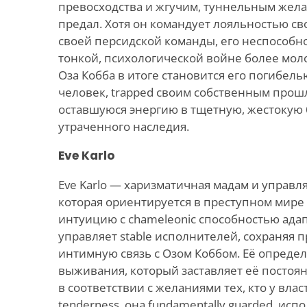
превосходства и жгучим, туннельным желан
предал. Хотя он командует лояльностью св
своей персидской команды, его неспособно
тонкой, психологической войне более мол
Оза Кобба в итоге становится его погибель
человек, trapped своим собственным про
оставшуюся энергию в тщетную, жестокую
утраченного наследия.
Eve Karlo
Eve Karlo — харизматичная мадам и управ
которая ориентируется в преступном мире 
интуицию с chameleonic способностью ада
управляет stable исполнителей, сохраняя 
интимную связь с Озом Коббом. Её опреде
выживания, который заставляет её постоя
в соответствии с желаниями тех, кто у власт
tenderness, она fundamentally guarded, испол