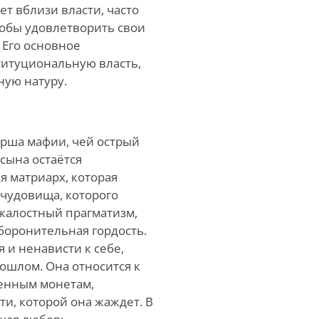
ет вблизи власти, часто
тобы удовлетворить свои
 Его основное
титуциональную власть,
ную натуру.
ерша мафии, чей острый
сына остаётся
я матриарх, которая
чудовища, которого
жалостный прагматизм,
боронительная гордость.
 и ненависти к себе,
ошлом. Она относится к
енным монетам,
ти, которой она жаждет. В