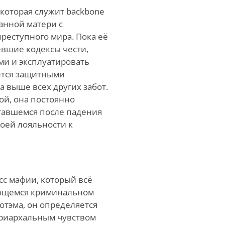
, которая служит backbone
анной матери с
реступного мира. Пока её
евшие кодексы чести,
ми и эксплуатировать
ется защитными
а выше всех других забот.
ой, она постоянно
ставшемся после падения
воей лояльности к
сс мафии, который всё
яющемся криминальном
отэма, он определяется
триархальным чувством