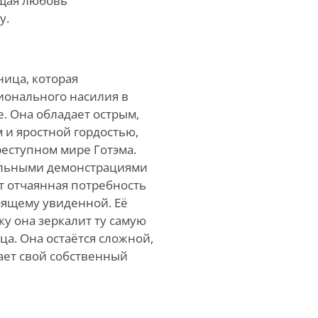
ющая любовь
у.
ница, которая
ионального насилия в
. Она обладает острым,
и яростной гордостью,
преступном мире Готэма.
ральными демонстрациями
т отчаянная потребность
оящему увиденной. Её
ку она зеркалит ту самую
ца. Она остаётся сложной,
ает свой собственный