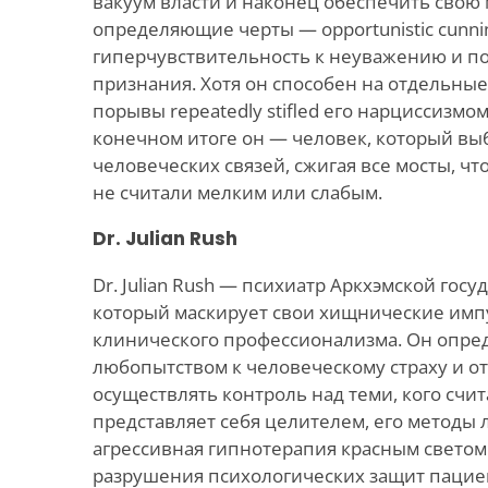
вакуум власти и наконец обеспечить свою 
определяющие черты — opportunistic cunni
гиперчувствительность к неуважению и по
признания. Хотя он способен на отдельные
порывы repeatedly stifled его нарциссизмо
конечном итоге он — человек, который вы
человеческих связей, сжигая все мосты, ч
не считали мелким или слабым.
Dr. Julian Rush
Dr. Julian Rush — психиатр Аркхэмской гос
который маскирует свои хищнические импу
клинического профессионализма. Он опре
любопытством к человеческому страху и о
осуществлять контроль над теми, кого счит
представляет себя целителем, его методы 
агрессивная гипнотерапия красным свето
разрушения психологических защит пациент