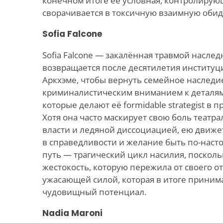
конечном итоге её условная, контролиру
сворачивается в токсичную взаимную обид
Sofia Falcone
Sofia Falcone — закалённая травмой наслед
возвращается после десятилетия институц
Аркхэме, чтобы вернуть семейное наследие
криминалистическим вниманием к деталям 
которые делают её formidable strategist в 
Хотя она часто маскирует свою боль теат
власти и ледяной диссоциацией, ею движе
в справедливости и желание быть по-наст
путь — трагический цикл насилия, посколь
жестокость, которую пережила от своего от
ужасающей силой, которая в итоге приним
чудовищный потенциал.
Nadia Maroni