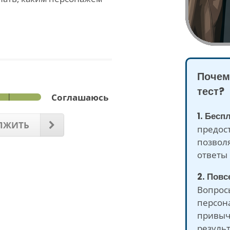
Почем
тест?
Соглашаюсь
1. Бесп
ЛЖИТЬ
предост
позвол
ответы 
2. Пов
Вопрос
персон
привыч
результ