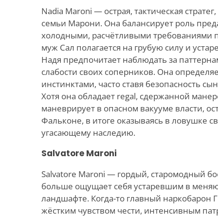
Nadia Maroni — острая, тактическая стратег
семьи Марони. Она балансирует роль пред
холодными, расчётливыми требованиями п
муж Сал полагается на грубую силу и устар
Надя предпочитает наблюдать за паттерна
слабости своих соперников. Она определя
инстинктами, часто ставя безопасность сын
Хотя она обладает regal, сдержанной манер
маневрирует в опасном вакууме власти, о
Фальконе, в итоге оказываясь в ловушке с
угасающему наследию.
Salvatore Maroni
Salvatore Maroni — гордый, старомодный бо
больше ощущает себя устаревшим в мен
ландшафте. Когда-то главный наркобарон Г
жёстким чувством чести, интенсивным па