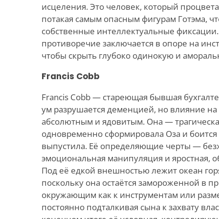
исцеления. Это человек, который процвета
потакая самым опасным фигурам Готэма, ч
собственные интеллектуальные фиксации.
противоречие заключается в опоре на инс
чтобы скрыть глубоко одинокую и амораль
Francis Cobb
Francis Cobb — стареющая бывшая бухгалт
ум разрушается деменцией, но влияние на 
абсолютным и ядовитым. Она — трагическа
одновременно сформировала Оза и боится 
выпустила. Её определяющие черты — без
эмоциональная манипуляция и яростная, о
Под её едкой внешностью лежит океан горя
поскольку она остаётся замороженной в пр
окружающим как к инструментам или разм
постоянно подталкивая сына к захвату влас