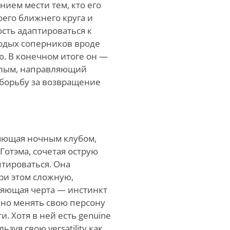
ием мести тем, кто его
оего ближнего круга и
сть адаптироваться к
одых соперников вроде
ю. В конечном итоге он —
шлым, направляющий
 борьбу за возвращение
ляющая ночным клубом,
Готэма, сочетая острую
птироваться. Она
при этом сложную,
ляющая черта — инстинкт
нно менять свою персону
и. Хотя в ней есть genuine
ьзуя свою versatility как