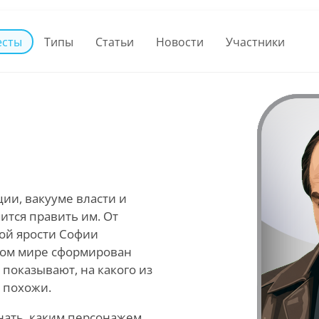
есты
Типы
Статьи
Новости
Участники
ции, вакууме власти и
ится править им. От
ой ярости Софии
ном мире сформирован
показывают, на какого из
 похожи.
нать, каким персонажем