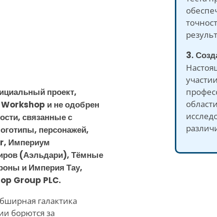
обеспе
точнос
результ
3. Соз
Настоящ
участи
профес
ициальный проект,
области
s Workshop и не одобрен
исслед
ости, связанные с
различ
оготипы, персонажей,
r, Империум
иров (Аэльдари), Тёмные
роны и Империя Тау,
op Group PLC.
обширная галактика
ии борются за