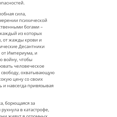
опасностей.
лобная сила,
змерении психической
ственными богами –
 каждый из которых
, от жажды крови и
мические Десантники
 от Империума, и
ю войну, чтобы
ровать человеческое
ю свободу, охватывающую
сокую цену со своих
ь и навсегда привязывая
а, борющаяся за
 рухнула в катастрофе,
они живут в огромных,