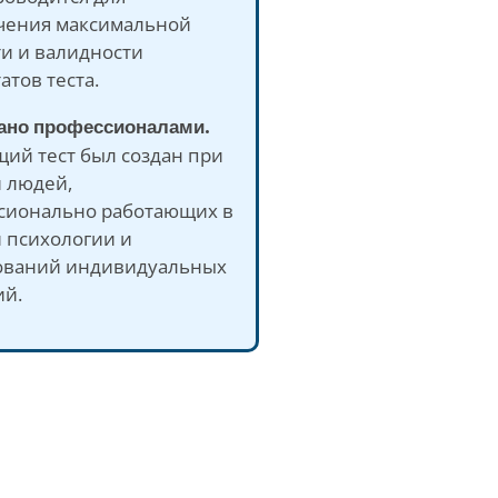
чения максимальной
ти и валидности
атов теста.
дано профессионалами.
ий тест был создан при
и людей,
сионально работающих в
 психологии и
ований индивидуальных
ий.