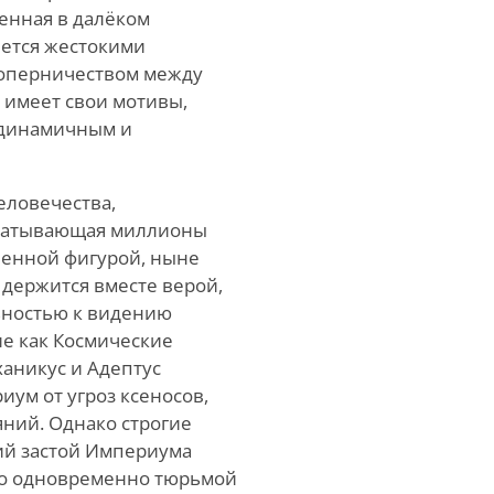
енная в далёком
яется жестокими
соперничеством между
 имеет свои мотивы,
у динамичным и
еловечества,
хватывающая миллионы
енной фигурой, ныне
держится вместе верой,
ностью к видению
ие как Космические
ханикус и Адептус
иум от угроз ксеносов,
ний. Однако строгие
ий застой Империума
его одновременно тюрьмой