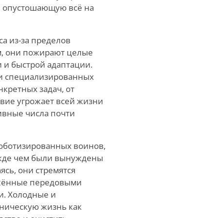
у, опустошающую всё на
са из-за пределов
, они пожирают целые
 и быстрой адаптации.
ои специализированных
нкретных задач, от
твие угрожает всей жизни
тивные числа почти
роботизированных воинов,
ежде чем были вынуждены
ясь, они стремятся
ужённые передовыми
и. Холодные и
аническую жизнь как