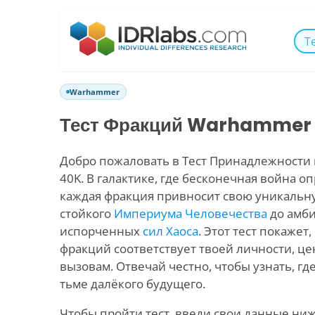
Т
Warhammer
Тест Фракций Warhammer
Добро пожаловать в Тест Принадлежности
40K. В галактике, где бесконечная война 
каждая фракция привносит свою уникальн
стойкого
Империума Человечества
до амби
испорченных
сил Хаоса
. Этот тест покажет,
фракций соответствует твоей личности, це
вызовам. Отвечай честно, чтобы узнать, гд
тьме далёкого будущего.
Чтобы пройти тест, введи свои данные ниж