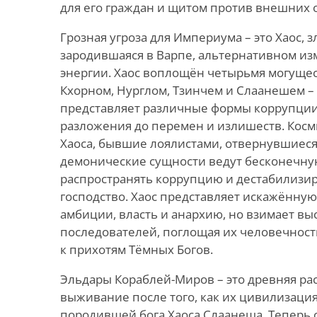
для его граждан и щитом против внешних 
Грозная угроза для Империума – это Хаос, з
зародившаяся в Варпе, альтернативном и
энергии. Хаос воплощён четырьмя могуще
Кхорном, Нурглом, Тзинчем и Слаанешем –
представляет различные формы коррупции
разложения до перемен и излишеств. Кос
Хаоса, бывшие лоялистами, отвернувшиеся
демонические сущности ведут бесконечну
распространять коррупцию и дестабилизи
господство. Хаос представляет искажённу
амбиции, власть и анархию, но взимает вы
последователей, поглощая их человечност
к прихотям Тёмных Богов.
Эльдары Кораблей-Миров – это древняя рас
выживание после того, как их цивилизация
породившей бога Хаоса Слаанеша. Теперь 