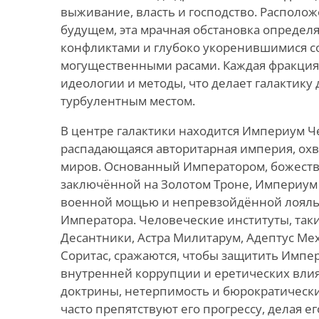
выживание, власть и господство. Располож
будущем, эта мрачная обстановка определ
конфликтами и глубоко укоренившимися 
могущественными расами. Каждая фракция
идеологии и методы, что делает галактик
турбулентным местом.
В центре галактики находится Империум Ч
распадающаяся авторитарная империя, о
миров. Основанный Императором, божеств
заключённой на Золотом Троне, Империум 
военной мощью и непревзойдённой лояль
Императора. Человеческие институты, так
Десантники, Астра Милитарум, Адептус Ме
Соритас, сражаются, чтобы защитить Импер
внутренней коррупции и еретических влия
доктрины, нетерпимость и бюрократическ
часто препятствуют его прогрессу, делая 