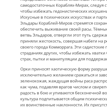
самодостаточных Кораблях-Мирах, следуя 
чтобы избежать гедонистических искушен
Искусные в психических искусствах и парти
Эльдары Кораблей-Миров стремятся сохран
обеспечить выживание своей расы. Тёмные
ветвь Эльдаров, отвергли этот путь сдержа
приняли жестокость, совершая набеги на р
своего города Комморрага. Эти садистские
страданиях других, чтобы избежать хватки
страх, пытки и манипуляции для поддержан
Орки приносят хаотическую форму разру
исключительно желанием сражаться и заво
зеленокожая, жаждущая войны раса распрос
как чума, подавляя врагов числом и свире
радость в бою и упиваются бесконечной во
культура подпитывается общим психичес
их воинственные наклонности. Их присутс