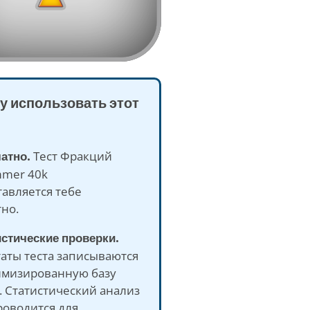
у использовать этот
латно.
Тест Фракций
mer 40k
авляется тебе
но.
истические проверки.
аты теста записываются
имизированную базу
 Статистический анализ
роводится для