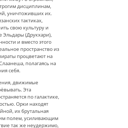
строгим дисциплинам,
ий, уничтоживших их.
занских тактиках,
ить свою культуру и
 Эльдары (Друкхари),
нности и вместо этого
еальное пространство из
 пираты процветают на
 Слаанеша, полагаясь на
ия себя.
шения, движимые
ёвывать. Эта
траняется по галактике,
постью. Орки находят
йной, их брутальная
ким полем, усиливающим
твие так же неудержимо,