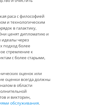
дство и очистить
ская раса с философией
вом и технологическим
рядок в галактику,
 Они ценят дипломатию и
и идеалы через
х подход более
ное стремление к
иктам с более старыми,
инических оценок или
ие оценки всегда должны
оналом в области
ополнительной
ов и викторин,
иями обслуживания
.