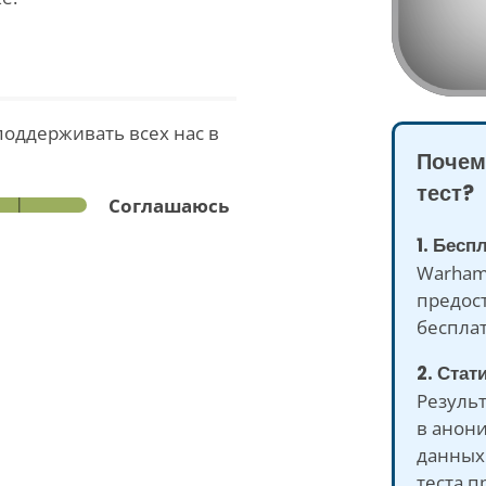
поддерживать всех нас в
Почем
тест?
Соглашаюсь
1. Бесп
Warham
предост
бесплат
2. Стат
Результ
в анон
данных.
теста п