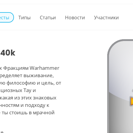
есты
Типы
Статьи
Новости
Участники
 40k
 к Фракциям Warhammer
определяет выживание,
ую философию и цель, от
циозных Тау и
 какая из этих знаковых
нностям и подходу к
е ты стоишь в мрачной
е.