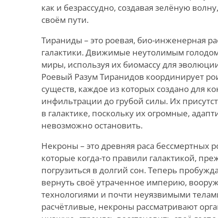
как и безрассудно, создавая зелёную волн
своём пути.
Тираниды – это роевая, био-инженерная ра
галактики. Движимые неутолимым голодом
миры, используя их биомассу для эволюции
Роевый Разум Тиранидов координирует р
существ, каждое из которых создано для ко
инфильтрации до грубой силы. Их присутс
в галактике, поскольку их огромные, адап
невозможно остановить.
Некроны – это древняя раса бессмертных 
которые когда-то правили галактикой, пр
погрузиться в долгий сон. Теперь пробужда
вернуть своё утраченное империю, воор
технологиями и почти неуязвимыми телам
расчётливые, некроны рассматривают орг