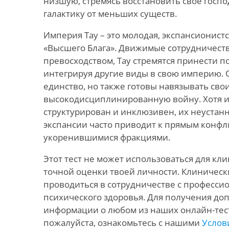
низшую, стремясь восстановить своё госпо
галактику от меньших существ.
Империя Тау – это молодая, экспансионист
«Высшего Блага». Движимые сотрудничест
превосходством, Тау стремятся принести по
интегрируя другие виды в свою империю.
единство, но также готовы навязывать сво
высокодисциплинированную войну. Хотя и
структурирован и инклюзивен, их неустан
экспансии часто приводит к прямым конфл
укоренившимися фракциями.
Этот тест не может использоваться для кл
точной оценки твоей личности. Клиническ
проводиться в сотрудничестве с професси
психического здоровья. Для получения д
информации о любом из наших онлайн-тест
пожалуйста, ознакомьтесь с нашими
Услов