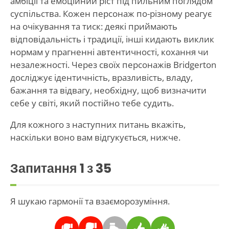
амбіції та емоційний ріст під пильним поглядом
суспільства. Кожен персонаж по-різному реагує
на очікування та тиск: деякі приймають
відповідальність і традиції, інші кидають виклик
нормам у прагненні автентичності, кохання чи
незалежності. Через своїх персонажів Bridgerton
досліджує ідентичність, вразливість, владу,
бажання та відвагу, необхідну, щоб визначити
себе у світі, який постійно тебе судить.
Для кожного з наступних питань вкажіть,
наскільки воно вам відгукується, нижче.
Запитання
1
з 35
Я шукаю гармонії та взаєморозуміння.