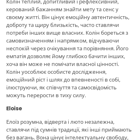
Колін теплий, допитливий і рефлексивний,
керований бажанням знайти мету та сенс у
своєму житті. Він цінує емоційну автентичність,
доброту та щиру близькість, часто ставлячи
потреби інших вище власних. Колін бореться з
самовизначенням і напрямком, відчуваючи
неспокій через очікування та порівняння. Його
емпатія дозволяє йому глибоко бачити інших,
хоча він може не помічати власної цінності.
Колін уособлює особисте дослідження,
емоційний ріст і шлях до впевненості в собі,
ілюструючи, як співчуття та самосвідомість
можуть перерости в тиху силу.
Eloise
Елоїз розумна, відверта і люто незалежна,
ставлячи під сумнів традиції, які інші приймають
без вагань. Вона цінує інтелектуальну свободу,