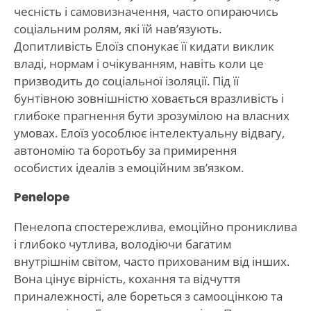
чесність і самовизначення, часто опираючись
соціальним ролям, які їй нав’язують.
Допитливість Елоїз спонукає її кидати виклик
владі, нормам і очікуванням, навіть коли це
призводить до соціальної ізоляції. Під її
бунтівною зовнішністю ховається вразливість і
глибоке прагнення бути зрозумілою на власних
умовах. Елоїз уособлює інтелектуальну відвагу,
автономію та боротьбу за примирення
особистих ідеалів з емоційним зв’язком.
Penelope
Пенелопа спостережлива, емоційно прониклива
і глибоко чутлива, володіючи багатим
внутрішнім світом, часто прихованим від інших.
Вона цінує вірність, кохання та відчуття
приналежності, але бореться з самооцінкою та