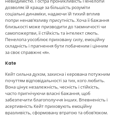
невидимістю. Гостра проникливість Пенелопи
дозволяє їй краще за більшість розуміти
соціальні динаміки, надаючи їй тихий вплив
попри ненав’язливу присутність. Хоча її бажання
близькості може призводити до таємничості чи
самопожертви, її стійкість та інтелект сяють.
Пенелопа уособлює приховану силу, емоційну
складність і прагнення бути побаченим і цінним
за своє справжнє «я».
Kate
Кейт сильна духом, захисна і керована потужним
почуттям відповідальності за тих, кого любить.
Вона цінує незалежність, чесність і стійкість,
часто пригнічуючи власні бажання, щоб
забезпечити благополуччя інших. Впевненість і
асертивність Кейт приховують емоційну
вразливість, сформовану втратою та обов’язком.