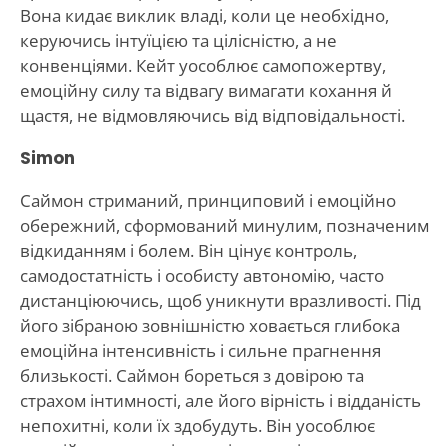
Вона кидає виклик владі, коли це необхідно,
керуючись інтуїцією та цілісністю, а не
конвенціями. Кейт уособлює самопожертву,
емоційну силу та відвагу вимагати кохання й
щастя, не відмовляючись від відповідальності.
Simon
Саймон стриманий, принциповий і емоційно
обережний, сформований минулим, позначеним
відкиданням і болем. Він цінує контроль,
самодостатність і особисту автономію, часто
дистанціюючись, щоб уникнути вразливості. Під
його зібраною зовнішністю ховається глибока
емоційна інтенсивність і сильне прагнення
близькості. Саймон бореться з довірою та
страхом інтимності, але його вірність і відданість
непохитні, коли їх здобудуть. Він уособлює