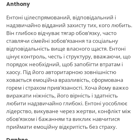
Anthony
Ентоні цілеспрямований, відповідальний і
надзвичайно відданий захисту тих, кого любить.
Він глибоко відчуває тягар обов’язку, часто
ставлячи сімейні зобов’язання та соціальну
відповідальність вище власного щастя. Ентоні
цінує контроль, честь і структуру, вважаючи, що
порядок необхідний, щоб запобігти втратам і
хаосу. Під його авторитарною зовнішністю
ховається емоційна вразливість, сформована
горем і страхом прив’язаності. Хоча йому важко
виражати ніжність, його вірність і здатність
любити надзвичайно глибокі. Ентоні уособлює
лідерство, викуване через жертви, конфлікт між
обов’язком і бажанням та виклик навчитися
приймати емоційну відкритість без страху.
Daphne