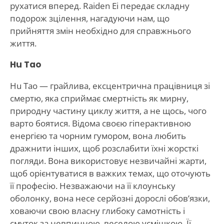
рухатися вперед. Raiden Ei передає складну
подорож зцілення, нагадуючи нам, що
прийняття змін необхідно для справжнього
життя.
Hu Tao
Hu Tao — грайлива, ексцентрична працівниця зі
смертю, яка сприймає смертність як мирну,
природну частину циклу життя, а не щось, чого
варто боятися. Відома своєю гіперактивною
енергією та чорним гумором, вона любить
дражнити інших, щоб розслабити їхні жорсткі
погляди. Вона використовує незвичайні жарти,
щоб орієнтуватися в важких темах, що оточують
її професію. Незважаючи на її клоунську
оболонку, вона несе серйозні дорослі обов’язки,
ховаючи свою власну глибоку самотність і
смуток за невпинною, веселою усмішкою. Її