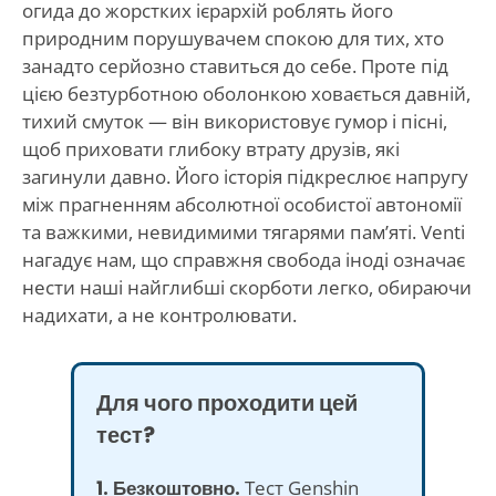
огида до жорстких ієрархій роблять його
природним порушувачем спокою для тих, хто
занадто серйозно ставиться до себе. Проте під
цією безтурботною оболонкою ховається давній,
тихий смуток — він використовує гумор і пісні,
щоб приховати глибоку втрату друзів, які
загинули давно. Його історія підкреслює напругу
між прагненням абсолютної особистої автономії
та важкими, невидимими тягарями пам’яті. Venti
нагадує нам, що справжня свобода іноді означає
нести наші найглибші скорботи легко, обираючи
надихати, а не контролювати.
Для чого проходити цей
тест?
1. Безкоштовно.
Тест Genshin