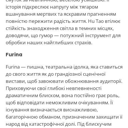
історія підкреслює напругу між тягаром
вшанування мертвих та яскравим прагненням
повністю пережити радість життя. Hu Tao втілює
стійкість знаходження світла в темних місцях,
доводячи, що гумор — потужний інструмент для
обробки наших найглибших страхів.
Furina
Furina — пишна, театральна ідолка, яка ставиться
до свого життя як до грандіозної сценічної
вистави, щоб завоювати обожнювання аудиторії.
Приховуючи свої глибокі невпевненості
драматичним блиском, вона постійно грає роль,
щоб відповідати неможливим очікуванням. Її
існування визначається виснажливою,
багаторічною обманом, призначеним захищати її
народ від катастрофічної долі. Під блискучим