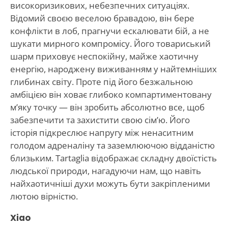
високоризикових, небезпечних ситуаціях.
Відомий своєю веселою бравадою, він бере
конфлікти в лоб, прагнучи ескалювати бій, а не
шукати мирного компромісу. Його товариський
шарм приховує неспокійну, майже хаотичну
енергію, народжену виживанням у найтемніших
глибинах світу. Проте під його безжальною
амбіцією він ховає глибоко компартиментовану
м’яку точку — він зробить абсолютно все, щоб
забезпечити та захистити свою сім’ю. Його
історія підкреслює напругу між ненаситним
голодом адреналіну та заземлюючою відданістю
близьким. Tartaglia відображає складну двоїстість
людської природи, нагадуючи нам, що навіть
найхаотичніші духи можуть бути закріпленими
лютою вірністю.
Xiao