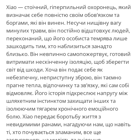
Xiao — стоічний, гіперпильний охоронець, який
визначає себе повністю своїм обов’язком та
боргами, які він винен. Несучи нищівну вагу
минулих травм, він постійно відштовхує людей,
переконаний, що його особиста темрява лише
зашкодить тим, хто наблизиться занадто
близько. Він невпинно самопожертвує, готовий
витримати нескінченну ізоляцію, щоб зберегти
світ від шкоди. Хоча він подає себе як
небезпечну, неприступну зброю, він таємно
прагне тепла, відпочинку та зв’язку, які сам собі
відмовляє. Його історія підкреслює напругу між
шляхетним інстинктом захищати інших та
ізолюючим тягарем хронічного емоційного
болю. Xiao передає боротьбу життя з
невидимими ранами, нагадуючи нам, що навіть
ті, хто почувається зламаним, все ще
заслуговують на милість та зцілення.