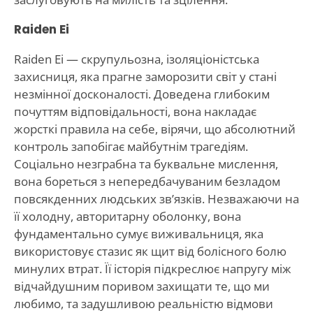
Raiden Ei
Raiden Ei — скрупульозна, ізоляціоністська
захисниця, яка прагне заморозити світ у стані
незмінної досконалості. Доведена глибоким
почуттям відповідальності, вона накладає
жорсткі правила на себе, вірячи, що абсолютний
контроль запобігає майбутнім трагедіям.
Соціально незграбна та буквальне мислення,
вона бореться з непередбачуваним безладом
повсякденних людських зв’язків. Незважаючи на
її холодну, авторитарну оболонку, вона
фундаментально сумує виживальниця, яка
використовує стазис як щит від болісного болю
минулих втрат. Її історія підкреслює напругу між
відчайдушним поривом захищати те, що ми
любимо, та задушливою реальністю відмови