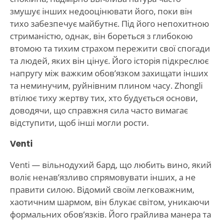
змушує інших недооцінювати його, поки він
тихо забезпечує майбутнє. Під його непохитною
стриманістю, однак, він бореться з глибокою
втомою та тихим страхом пережити свої спогади
та людей, яких він цінує. Його історія підкреслює
напругу між важким обов’язком захищати інших
та неминучим, руйнівним плином часу. Zhongli
втілює тиху жертву тих, хто будується основи,
доводячи, що справжня сила часто вимагає
відступити, щоб інші могли рости.
Venti
Venti — вільнодухий бард, що любить вино, який
воліє ненав’язливо спрямовувати інших, а не
правити силою. Відомий своїм легковажним,
хаотичним шармом, він блукає світом, уникаючи
формальних обов’язків. Його грайлива манера та