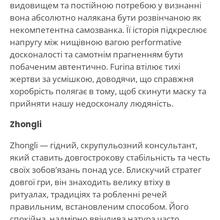
видовищем та постійною потребою у визнанні
вона абсолютно налякана бути розвінчаною як
некомпетентна самозванка. Її історія підкреслює
напругу між нищівною вагою performative
досконалості та самотнім прагненням бути
побаченим автентично. Furina втілює тихі
жертви за усмішкою, доводячи, що справжня
хоробрість полягає в тому, щоб скинути маску та
прийняти нашу недосконалу людяність.
Zhongli
Zhongli — гідний, скрупульозний консультант,
який ставить довгострокову стабільність та честь
своїх зобов’язань понад усе. Блискучий стратег
довгої гри, він знаходить велику втіху в
ритуалах, традиціях та робленні речей
правильним, встановленим способом. Його
спокійна, надмірно ввічлива натура часто