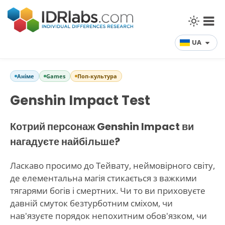
UA
Аніме
Games
Поп-культура
Genshin Impact Test
Котрий персонаж Genshin Impact ви
нагадуєте найбільше?
Ласкаво просимо до Тейвату, неймовірного світу,
де елементальна магія стикається з важкими
тягарями богів і смертних. Чи то ви приховуєте
давній смуток безтурботним сміхом, чи
нав'язуєте порядок непохитним обов'язком, чи