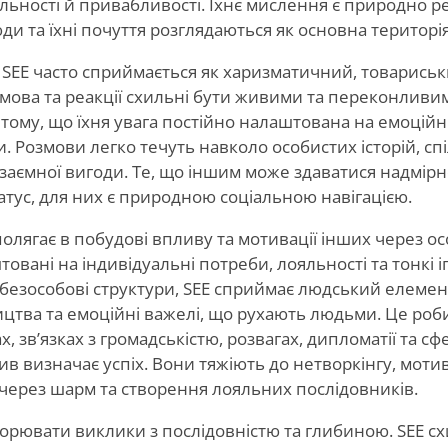
яльності й привабливості. Їхнє мислення є природно р
ди та їхні почуття розглядаються як основна територія 
SEE часто сприймається як харизматичний, товариськ
мова та реакції схильні бути живими та переконливим
тому, що їхня увага постійно налаштована на емоційні 
и. Розмови легко течуть навколо особистих історій, сп
заємної вигоди. Те, що іншим може здаватися надмір
атус, для них є природною соціальною навігацією.
полягає в побудові впливу та мотивації інших через ос
вані на індивідуальні потреби, лояльності та тонкі і
ь безособові структури, SEE сприймає людський елемен
цтва та емоційні важелі, що рухають людьми. Це роб
х, зв’язках з громадськістю, розвагах, дипломатії та с
 визначає успіх. Вони тяжіють до нетворкінгу, мотив
в через шарм та створення лояльних послідовників.
орювати виклики з послідовністю та глибиною. SEE с