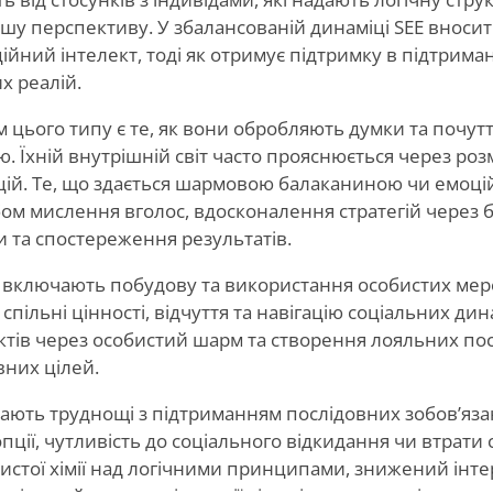
ршу перспективу. У збалансованій динаміці SEE вносит
ійний інтелект, тоді як отримує підтримку в підтриман
их реалій.
цього типу є те, як вони обробляють думки та почут
ю. Їхній внутрішній світ часто прояснюється через ро
цій. Те, що здається шармовою балаканиною чи емоці
обом мислення вголос, вдосконалення стратегій через
 та спостереження результатів.
ни включають побудову та використання особистих ме
спільні цінності, відчуття та навігацію соціальних дин
ктів через особистий шарм та створення лояльних по
вних цілей.
ають труднощі з підтриманням послідовних зобов’яза
пції, чутливість до соціального відкидання чи втрати 
бистої хімії над логічними принципами, знижений інт