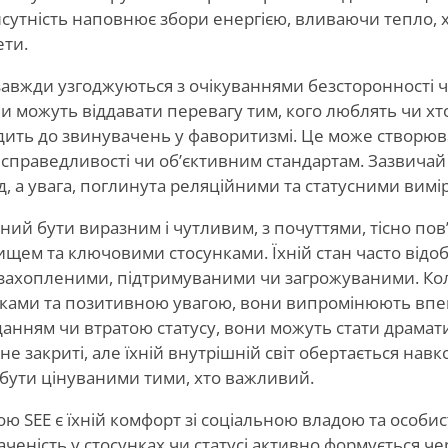
исутність наповнює збори енергією, вливаючи тепло,
ети.
завжди узгоджуються з очікуваннями безсторонності 
и можуть віддавати перевагу тим, кого люблять чи хт
ить до звинувачень у фаворитизмі. Це може створюва
 справедливості чи об’єктивним стандартам. Зазвича
, а увага, поглинута реляційними та статусними вимі
ний бути виразним і чутливим, з почуттями, тісно пов
щем та ключовими стосунками. Їхній стан часто відоб
захопленими, підтримуваними чи загрожуваними. Кол
ами та позитивною увагою, вони випромінюють впев
данням чи втратою статусу, вони можуть стати драма
е закриті, але їхній внутрішній світ обертається нав
и бути цінуваними тими, хто важливий.
ю SEE є їхній комфорт зі соціальною владою та особ
аченість у стосунках чи статусі активно формується че