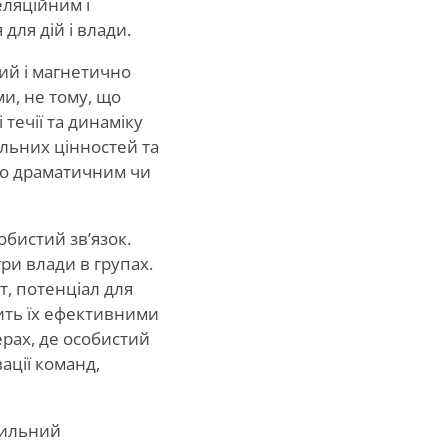
еляційним і
для дій і влади.
ий і магнетично
и, не тому, що
течії та динаміку
ільних цінностей та
но драматичним чи
обистий зв’язок.
гри влади в групах.
т, потенціал для
ить їх ефективними
ферах, де особистий
ації команд,
хильний