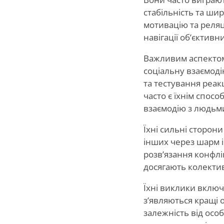
стабільність та ши
мотивацію та реляц
навігації об’єктивн
Важливим аспектом 
соціальну взаємоді
та тестування реак
часто є їхнім спос
взаємодію з людьми
Їхні сильні сторо
інших через шарм і 
розв’язання конфлі
досягають колекти
Їхні виклики включ
з’являються кращі о
залежність від осо