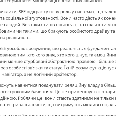
ні сприйняття маніпуляції від змінних альянсів.
иклики, SEE відіграє суттєву роль у системах, що зале
 та соціальної згуртованості. Вони часто діють як коне
ез людей. Без таких типів організації та спільноти мо
овими чи такими, що бракують особистого драйву та л
на реальність.
SEE уособлює розуміння, що реальність є фундамента
ваною тим, хто кого знає, хто кого цінує, та емоційни
они менше стурбовані абстрактною правдою і більше 
ез особисті зв’язки та статус. Їхній розум функціонує
 навігатор, а не логічний архітектор.
можуть навчитися поєднувати реляційну владу з біль
овгостроковим баченням. Це не применшує їхню харизм
адійною. Роблячи це, вони стають здатними не тільки
увати тривалі альянси, що витримують мінливі соціальн
аще сприймати не як опортуністичного чи поверхнево