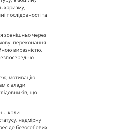
ь харизму,
ні послідовності та
тя зовнішньо через
змову, переконання
йною виразністю,
 безпосередню
реж, мотивацію
амік влади,
слідовників, що
нь, коли
статусу, надмірну
ерес до безособових