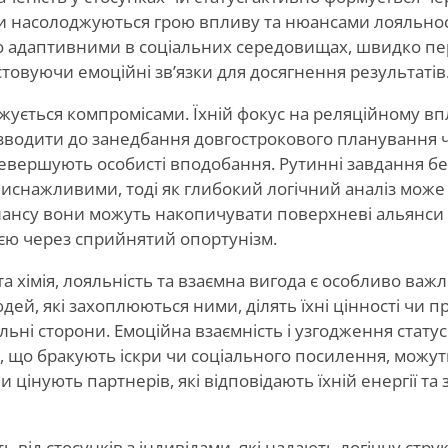
ни насолоджуються грою впливу та нюансами лояльност
ко адаптивними в соціальних середовищах, швидко п
товуючи емоційні зв’язки для досягнення результатів
ується компромісами. Їхній фокус на реляційному впл
зводити до занедбання довгострокового планування 
вершують особисті вподобання. Рутинні завдання без
иснажливими, тоді як глибокий логічний аналіз може
лансу вони можуть накопичувати поверхневі альянси 
єю через сприйнятий опортунізм.
та хімія, лояльність та взаємна вигода є особливо важ
дей, які захоплюються ними, ділять їхні цінності чи 
ьні сторони. Емоційна взаємність і узгодження стату
, що бракують іскри чи соціального посилення, можут
и цінують партнерів, які відповідають їхній енергії т
 від стосунків з індивідами, які надають логічну стру