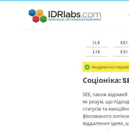
ILE
SEI
LIE
ESI
Академічно перев
Соціоніка: S
SEE, також відомий
як розум, що підхо
статусів та емоційн
фіксованого логіко
віддалених ідеях, 