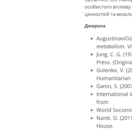
особистого впливу
цінностей та можли
Джерела
Augustinavičiūt
metabolism.
V
Jung, C. G. (19
Press. (Origin
Gulenko, V. (2
Humanitarian 
Ganin, S. (2007
International I
from
World Socionics
Nardi, D. (2011
House.