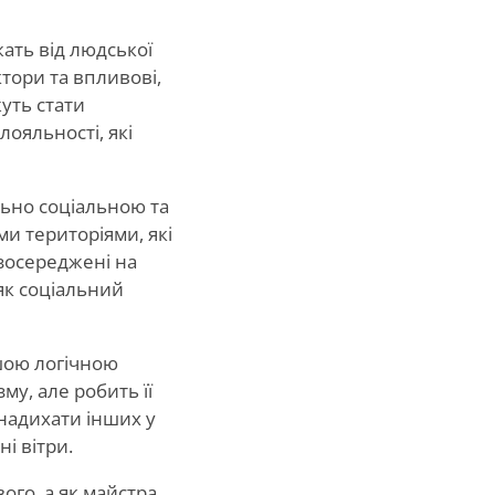
жать від людської
ктори та впливові,
жуть стати
ояльності, які
льно соціальною та
ми територіями, які
зосереджені на
 як соціальний
шою логічною
у, але робить її
 надихати інших у
і вітри.
го, а як майстра