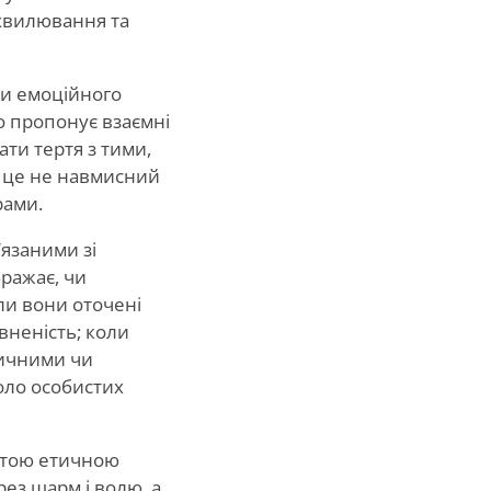
 хвилювання та
чи емоційного
о пропонує взаємні
ти тертя з тими,
й це не навмисний
рами.
’язаними зі
ражає, чи
и вони оточені
неність; коли
тичними чи
коло особистих
истою етичною
рез шарм і волю, а