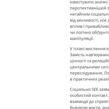
інвестувати значні 
перспективніший зв
негайним соціальн
від мінливості, ніж
вплив і привабливі
чи логічно обґрунт
маніпуляції.
У плані мислення е
Замість нав’язуван
цінності та реляцій
центральними сигна
переслідування. Ло
в практичних реалі
Соціально SEE заз
особистий контакт.
взаємодії до сприят
будуючи мости, ро