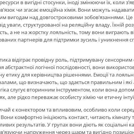
ресурси в вигідні стосунки, іноді змінюючи їх, коли з’я
’язок чи згасає емоційна хімія. Вони можуть надават
им вигодам над довгостроковими зобов’язаннями. Ц
 від уваги, структурованої на реляційну владу. Їхній ро
сть, а не на жорстку лояльність, тому вони виграють в
ованих партнерів для підтримки зусиль і уникнення 
тика відіграє провідну роль, підтримувану сенсорним
ня абстрактної логічної послідовності, вони використо
ну етику для керівництва рішеннями. Емоції та лояльно
лами, що визначають, що здається правильним і які 
гіка слугує вторинним інструментом, коли вона допом
ях, але рідко переважає особисту хімію чи етичну інт
вичай є конектором та впливовим, особливо коли сер
 Вони комфортно ініціюють контакт, читають кімнату
ливих результатів. У групах вони діють як соціальні к
зв’язуючи напруження через шарм та вигідно позиціо