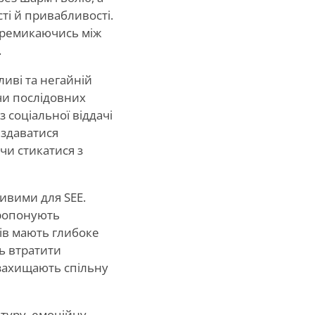
і й привабливості.
еремикаючись між
.
иві та негайній
чи послідовних
 соціальної віддачі
 здаватися
чи стикатися з
ливими для SEE.
пропонують
сів мають глибоке
ь втратити
а захищають спільну
ктуру, емоційну