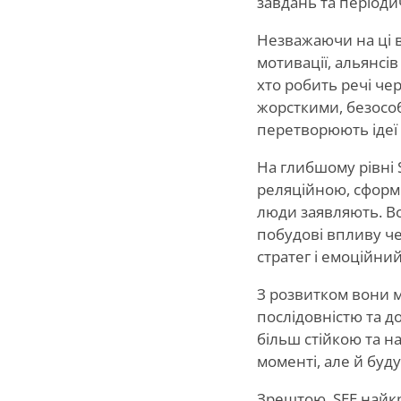
завдань та періодич
Незважаючи на ці в
мотивації, альянсів
хто робить речі чер
жорсткими, безособ
перетворюють ідеї 
На глибшому рівні 
реляційною, сформо
люди заявляють. В
побудові впливу чер
стратег і емоційний
З розвитком вони 
послідовністю та д
більш стійкою та н
моменті, але й буд
Зрештою, SEE найкр