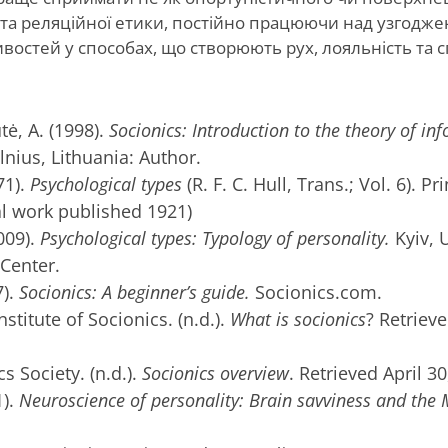
 та реляційної етики, постійно працюючи над узгодж
востей у способах, що створюють рух, лояльність та с
ė, A. (1998).
Socionics: Introduction to the theory of in
ilnius, Lithuania: Author.
71).
Psychological types
(R. F. C. Hull, Trans.; Vol. 6). P
al work published 1921)
009).
Psychological types: Typology of personality.
Kyiv, 
Center.
).
Socionics: A beginner’s guide.
Socionics.com.
nstitute of Socionics. (n.d.).
What is socionics
? Retrieve
 Society. (n.d.).
Socionics overview
. Retrieved April 3
).
Neuroscience of personality: Brain savviness and the 