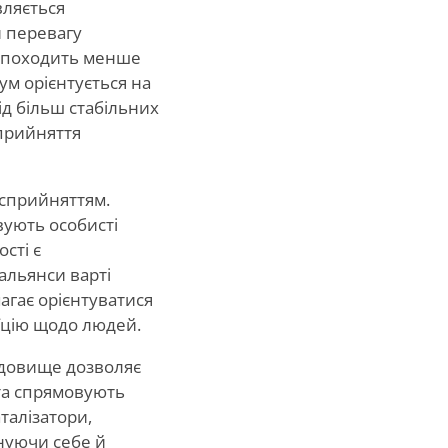
вляється
и перевагу
е походить менше
зум орієнтується на
ід більш стабільних
сприйняття
 сприйняттям.
вують особисті
сті є
альянси варті
агає орієнтуватися
уїцію щодо людей.
едовище дозволяє
 та спрямовують
аталізатори,
нуючи себе й