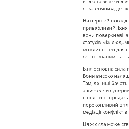
волю та зв’язки ло
стратегічним, де лю
На перший погляд, 
привабливий. Їхня 
вони поверхневі, а 
статусів між людьм
можливостей для в
орієнтованим на ст
Їхня основна сила 
Вони високо налашто
Там, де інші бачат
альянсу чи суперни
в політиці, продажа
переконливий вплив
медіації конфлікті
Ця ж сила може ств