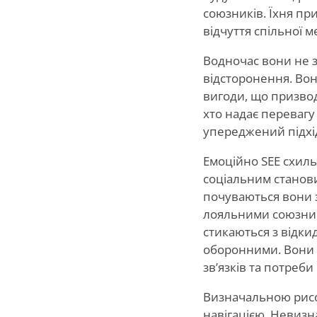
союзників. Їхня пр
відчуття спільної м
Водночас вони не 
відсторонення. Вон
вигоди, що призвод
хто надає перевагу
упереджений підхід
Емоційно SEE схиль
соціальним станови
почуваються вони 
лояльними союзник
стикаються з відки
оборонними. Вони н
зв’язків та потреб
Визначальною рисо
навігацією. Невизн