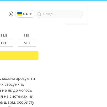
UA
SLE
IEI
IEE
SLI
т, можна зрозуміти
х стосунків,
а не як до чогось
я на системах чи
ез шарм, особисту