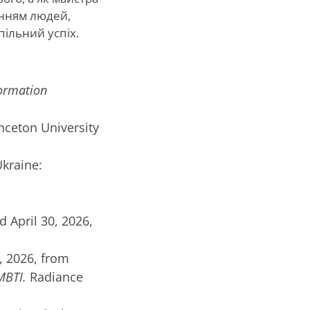
енням людей,
пільний успіх.
formation
rinceton University
Ukraine:
d April 30, 2026,
0, 2026, from
MBTI.
Radiance