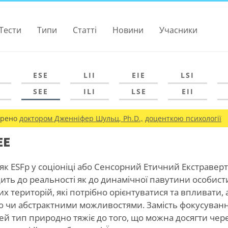
Тести
Типи
Статті
Новини
Учасники
ESE
LII
EIE
LSI
SEE
ILI
LSE
EII
ірено
доктором Дженніфер Шульц, Ph.D.,
доценткою психології
EE
 як ESFp у соціоніці або Сенсорний Етичний Екстравер
дить до реальності як до динамічної павутини особисти
их територій, які потрібно орієнтуватися та впливати, 
ю чи абстрактними можливостями. Замість фокусуванн
цей тип природно тяжіє до того, що можна досягти чер