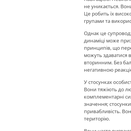
не уникається. Во
Це робить їх висо
групами та викорис
Однак це супроводж
динаміці може при
принципів, що пере
можуть здаватися в
вторинним. Без ба
негативною реакці
У стосунках особис
Вони тяжіють до лю
комплементарні сил
значення; стосунки
привабливість. Вон
територію.
Вони часто виграють