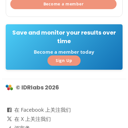
Become a member
Save and monitor your results over
time
Become a member today
Sign Up
© IDRlabs 2026
在 Facebook 上关注我们
在 X 上关注我们
评审者