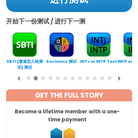
开始下一份测试 / 进行下一测
SBTI (傻逼型人格测
Socionics 测试
INTJ or INTP Test
INFP or I
试) 测试
1
2
3
4
5
6
7
8
9
1
1
1
0
1
2
GET THE FULL STORY
Become a lifetime member with a one-
time payment