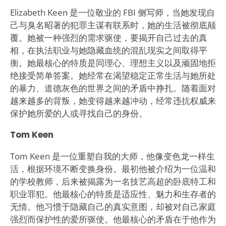
Elizabeth Keen 是一位敬业的 FBI 侧写师，当她发现自
己与臭名昭著的犯罪主谋有联系时，她的生活被彻底颠
覆。她被一种强烈的需求驱使，要揭开自己过去的真
相，在执法职业与她隐藏血统的混乱现实之间取得平
衡。她最核心的特质是同理心、理想主义以及顽固地拒
绝接受简单答案。她经常在渴望稳定正常生活与她所处
的暴力、道德灰色的世界之间的矛盾中挣扎。随着面对
越来越多的背叛，她变得越来越冲动，经常违抗权威来
保护她所爱的人或寻找自己的身份。
Tom Keen
Tom Keen 是一位重塑自我的大师，他像变色龙一样生
活，根据环境不断变换身份。最初他被介绍为一位温和
的学校教师，后来被揭露为一名技艺高超的卧底特工和
职业罪犯。他最核心的特质是适应性、魅力和生存者的
无情。他习惯于隐藏自己的真实意图，却被对自己家庭
强烈而保护性的爱所驱使。他最核心的矛盾在于他作为