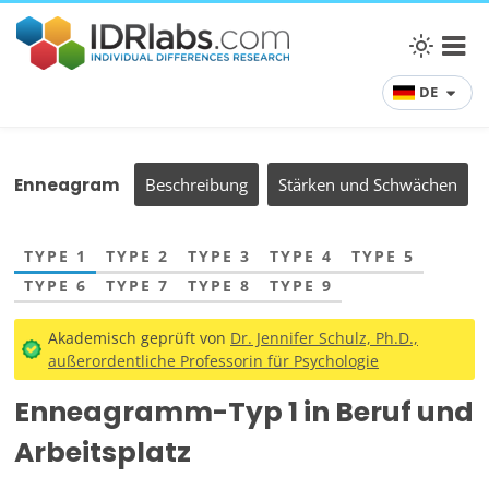
DE
Enneagram
Beschreibung
Stärken und Schwächen
TYPE 1
TYPE 2
TYPE 3
TYPE 4
TYPE 5
TYPE 6
TYPE 7
TYPE 8
TYPE 9
Akademisch geprüft von
Dr. Jennifer Schulz, Ph.D.,
außerordentliche Professorin für Psychologie
Enneagramm-Typ 1 in Beruf und
Arbeitsplatz