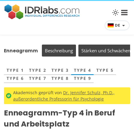
DE
Enneagramm
Beschreibung
Stärken und Schwächen
TYPE 1
TYPE 2
TYPE 3
TYPE 4
TYPE 5
TYPE 6
TYPE 7
TYPE 8
TYPE 9
Akademisch geprüft von
Dr. Jennifer Schulz, Ph.D.,
außerordentliche Professorin für Psychologie
Enneagramm-Typ 4 in Beruf
und Arbeitsplatz