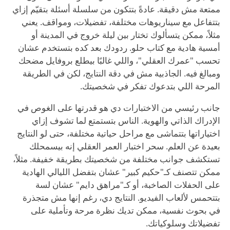
ممتعة مش دقيقة. عادةً بتتكون من سلسلة أسئلة بتقيّم إزاي
بتتفاعل مع سيناريوهات مختلفة، تفضيلات، ومواقف. يعني
مثلاً، ممكن يتسألوك تختار بين ليلة خروج في المدينة أو
أمسية هادية مع كتاب حلو. ردودك بعد كده بتستخدم عشان
تحسب "عمرك العقلي"، واللي غالبًا بيطلع بروفايل مضحك
ومبالغ فيه. الجاذبية مش في دقة النتايج، لكن في الطريقة
المرحة اللي بتدعوك تفكر في شخصيتك.
جانب رئيسي من الاختبارات دي هو قدرتها على الغوص في
الإدراك الذاتي والهوية. الناس بتستمتع لما تشوف إزاي
اختياراتها بتتماشى مع مراحل حياتية مختلفة، حتى لو النتايج
بعيدة عن العلم. سحر اختبار العمر العقلي إنه بيسمحلك
تستكشف جوانب مختلفة من شخصيتك بطريقة خفيفة. مثلاً،
ممكن تتصنف كـ"حكيم كبير" عشان بتفضل الليالي الهادية
على الحفلات الصاخبة، أو كـ"مراهق دايم" عشان لسة
بتتحمس لألعاب الفيديو. النتايج دي، رغم إنها مش متجذرة
في بحوث نفسية، ممكن تديك نظرة مرحة وتأملية على
تفضيلاتك وسلوكياتك.