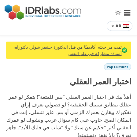
AR
تمت مراجعته أكاديميًا من قبل
الدكتورة جينيفر شولز، دكتوراه،
أستاذة مشاركة في علم النفس
Pop Culture
اختبار العمر العقلي
أهلاً بيك في اختبار العمر العقلي "بس للمتعة"! بتفكر لو عمر
عقلك بيطابق سنينك الحقيقية؟ لو فضولي تعرف إزاي
تفكيرك بيقارن بعمرك الزمني أو بس عايز تتسلى، إنت في
المكان الصح. جاوب على كام سؤال غريب ونشوف لو عمرك
العقلي أكتر "حكيم عن سنك" ولا "شاب في قلبك للأبد". جاهز
تعرف؟ يالا نقفز ونستمتع!