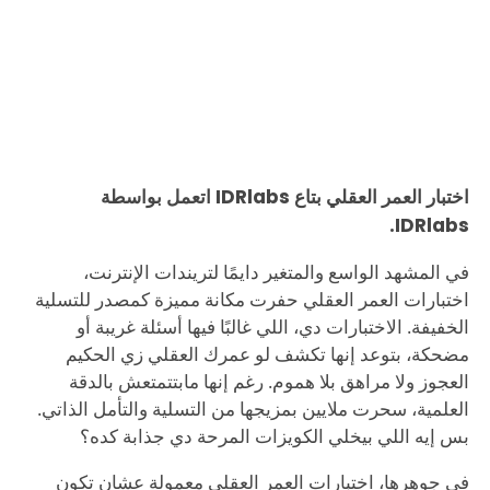
اختبار العمر العقلي بتاع IDRlabs اتعمل بواسطة
IDRlabs.
في المشهد الواسع والمتغير دايمًا لتريندات الإنترنت،
اختبارات العمر العقلي حفرت مكانة مميزة كمصدر للتسلية
الخفيفة. الاختبارات دي، اللي غالبًا فيها أسئلة غريبة أو
مضحكة، بتوعد إنها تكشف لو عمرك العقلي زي الحكيم
العجوز ولا مراهق بلا هموم. رغم إنها مابتتمتعش بالدقة
العلمية، سحرت ملايين بمزيجها من التسلية والتأمل الذاتي.
بس إيه اللي بيخلي الكويزات المرحة دي جذابة كده؟
في جوهرها، اختبارات العمر العقلي معمولة عشان تكون