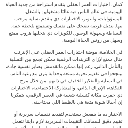
كمان، اختبارات العمر العقلي بتقدم استراحة من جدية الحياة
اليومية. في عالم الناس فيه غالبًا مشغولين بالشغل،
المسؤوليات، والتوتر، الاختبارات دي بتقدم تسلية مرحب
بيها. بتديك فرصة تضحك على نفسك وتستمتع بلحظة خفة.
البساطة وسهولة الوصول للكويزات دي بتخليها هروب ممتع
وسهل من روتين الحياة اليومية.
في الخلاصة، موضة اختبارات العمر العقلي على الإنترنت
مثال ممتع لإزاي التريندات الرقمية ممكن تجمع بين التسلية
والتأمل الذاتي. رغم إنها ممكن ماتقدمش بصاير نفسية جادة،
بينجحوا في تقديم تجربة ممتعة وجذابة بترن مع رغبة الناس
في التسلية والتفكير الخفيف في ذاتهم. من خلال مزج
الفكاهة، الإدراك الذاتي، والمشاركة الاجتماعية، الاختبارات
دي حفرت مكانة كتسلية شعبية في العصر الرقمي، بتفكرنا
إن أحيانًا شوية متعة هي بالظبط اللي محتاجينه.
الاختبار ده ما ينفعش يستخدم لتقديم تقييمات سريرية أو
تقييم دقيق لسماتك. التقييمات السريرية لازم دايمًا تتعمل