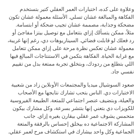
وعلاوة على كده، اختبارات العمر العقلي كتير بتستخدم
الفكاهة والمبالغة عشان تسلي. الأسئلة معمولة عشان تكون
مضحكة وجذابة، مصممة عشان تجيب ضحكة أو ابتسامة.
مثلاً، ممكن يتسألك إزاي بتتعامل مع توصيل بيتزا مفاجئ أو
رد فعلك لو قابلت فضائي. السيناريوهات دي، رغم إنها غريبة،
معمولة عشان تعكس نظرة مرحة على إزاي ممكن تتعامل
مع غرابة الحياة. الفكاهة بتكمن في الاستنتاجات المبالغ فيها
اللي بتطلع من ردودك، وبتخلق تجربة ممتعة بدل من تقييم
نفسي جاد.
صعود السوشيال ميديا والمجتمعات الأونلاين زاد من شعبية
الاختبارات دي. الناس بتحب تشارك نتايجها مع الأصحاب
والعيلة، وبتضيف عنصر اجتماعي للمتعة. الطبيعة الفيروسية
للكويزات دي بتعني إنها بتتشر بسرعة، وكل مشارك بيكون
متحمس يشوف عمر عقلي بيقارن بغيره إزاي. جانب
المشاركة الاجتماعية ده بيخلق إحساس بالرفقة والمتعة
الجماعية وكل واحد بيشارك في استكشاف مرح لعمر عقلي.