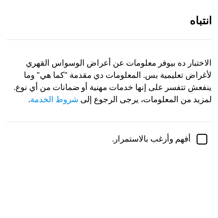
انتباه
AR
الاختبار ده بيوفر معلومات عن أعراض الوسواس القهري
لأغراض تعليمية بس. المعلومات دي مقدمة "كما هي" وما
تمت مراجعته أكاديميًا من قبل
الدكتورة جينيفر شولز، دكتوراه،
أستاذة مشاركة في علم النفس
ينفعش تتفسر على إنها خدمات مهنية أو ضمانات من أي نوع.
لمزيد من المعلومات، يرجى الرجوع إلى
شروط الخدمة
.
Psychology
Mental Health
اختبار طيف الوسواس القهري/
أفهم وأرغب بالاستمرار.
اضطراب الشخصية الوسواسية
طيف اضطراب الوسواس القهري بيشمل مجموعة من
الأعراض، كلها بتشير لوجود تكرارات، سلوكيات تأكد، وما
شابه. لكن، فيه اختلاف كبير في نوع وشدة الأعراض.
الاختبار ده بيجمع رؤى من عدة جهود سابقة للبحث في