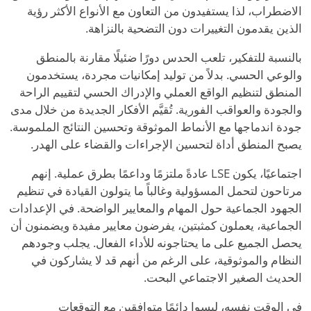
الاضطراب، لذا يستفيدون من التعاون مع الأنواع الأكثر رؤية
الذين يقدمون التغييرات دون التضحية بالنزاهة.
بالنسبة للتفكير، تلعب الحدس دورًا ضئيلًا مقارنة بالمنطق
والوعي الحسي. بدلاً من توليد إمكانيات مجردة، يستخدمون
المنطق لتنظيم الواقع العملي والإدراك الحسي لتقييم الراحة
والجودة والعواقب الفورية. تُقيَّم الأفكار الجديدة من خلال مدى
جودة اندماجها مع الأنماط الموثوقة وتحسين النتائج الملموسة.
يصبح المنطق أداة لتحسين الإجراءات والقضاء على الهدر.
اجتماعيًا، يكون LSE عادةً ملتزمًا وداعمًا بطرق عملية. إنهم
مرتاحون لتحمل المسؤولية وغالباً ما يتولون القيادة في تنظيم
الجهود الجماعية حول المهام والمعايير الواضحة. في الإعدادات
الجماعية، يعملون كمثبتين، يفرضون معايير مفيدة ويضمنون أن
يحصل الجميع على ما يحتاجونه للأداء الفعال. يجلب وجودهم
النظام والموثوقية، على الرغم من أنهم قد لا يشاركون في
الحديث الصغير الاجتماعي البحت.
في الوقت نفسه، ليسوا دائمًا متوافقين مع التوقعات