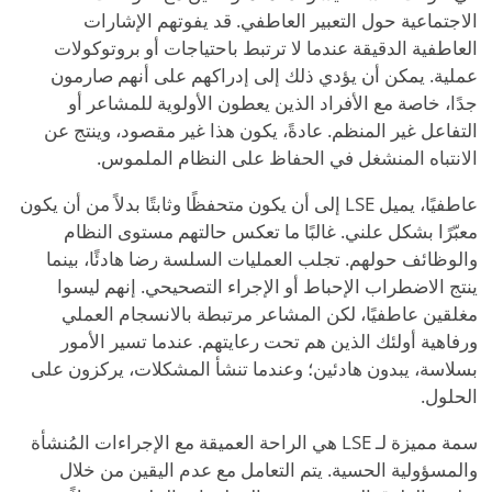
الاجتماعية حول التعبير العاطفي. قد يفوتهم الإشارات
العاطفية الدقيقة عندما لا ترتبط باحتياجات أو بروتوكولات
عملية. يمكن أن يؤدي ذلك إلى إدراكهم على أنهم صارمون
جدًا، خاصة مع الأفراد الذين يعطون الأولوية للمشاعر أو
التفاعل غير المنظم. عادةً، يكون هذا غير مقصود، وينتج عن
الانتباه المنشغل في الحفاظ على النظام الملموس.
عاطفيًا، يميل LSE إلى أن يكون متحفظًا وثابتًا بدلاً من أن يكون
معبّرًا بشكل علني. غالبًا ما تعكس حالتهم مستوى النظام
والوظائف حولهم. تجلب العمليات السلسة رضا هادئًا، بينما
ينتج الاضطراب الإحباط أو الإجراء التصحيحي. إنهم ليسوا
مغلقين عاطفيًا، لكن المشاعر مرتبطة بالانسجام العملي
ورفاهية أولئك الذين هم تحت رعايتهم. عندما تسير الأمور
بسلاسة، يبدون هادئين؛ وعندما تنشأ المشكلات، يركزون على
الحلول.
سمة مميزة لـ LSE هي الراحة العميقة مع الإجراءات المُنشأة
والمسؤولية الحسية. يتم التعامل مع عدم اليقين من خلال