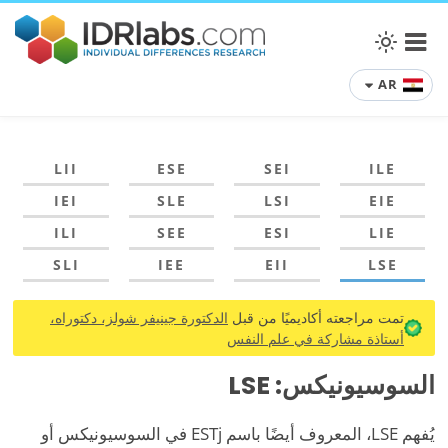
AR
LII
ESE
SEI
ILE
IEI
SLE
LSI
EIE
ILI
SEE
ESI
LIE
SLI
IEE
EII
LSE
تمت مراجعته أكاديميًا من قبل
الدكتورة جينيفر شولز، دكتوراه،
أستاذة مشاركة في علم النفس
السوسيونيكس: LSE
يُفهم LSE، المعروف أيضًا باسم ESTj في السوسيونيكس أو