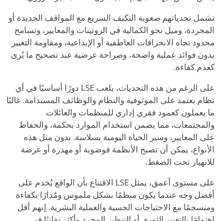
تشمل تحدياتهم صعوبة التكيف السريع مع المواقف الجديدة أو
المجردة، وميل نحو الكمالية في الروتينات والمعايير، وتسامح
محدود تجاه الانحرافات العاطفية أو الإبداعية، ومقاومة التغيير
بدون فوائد عملية واضحة، وصراحة عرضية عند تصحيح ما يُرى
كعدم كفاءة.
على الرغم من هذه التحديات، يلعب LSE دورًا أساسيًا في أي
نظام يعتمد على الموثوقية والنظام والوظائف المستدامة. غالبًا
ما يعملون كعمود فقري إداري للمنظمات والعائلات
والمجتمعات، مما يضمن استخدام الموارد بحكمة، والحفاظ
على المعايير، وسير الحياة اليومية بسلاسة. بدون مثل هذه
الأنواع، يمكن أن تصبح الأنظمة فوضوية أو مهدرة أو عرضة
للانهيار تحت الضغط.
على مستوى أعمق، يمثل LSE الاقتناع بأن الواقع يُخدم على
أفضل وجه عندما يكون منظمًا بشكل ملموس ومُدارًا بكفاءة
ومنسجمًا مع الاحتياجات الحسية والعملية البشرية. إنهم أقل
اهتمامًا بالتغيير الثوري أو التنظير المجرد وأكثر تفانيًا في