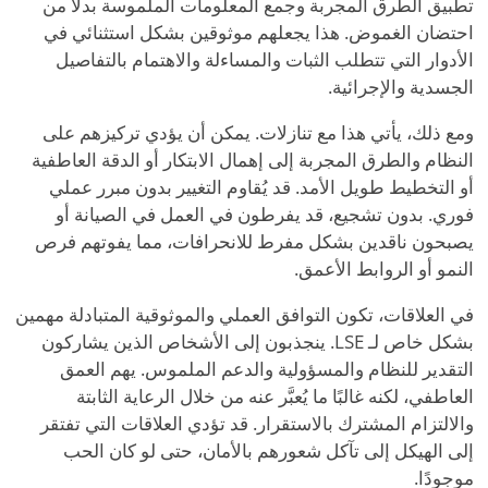
تطبيق الطرق المجربة وجمع المعلومات الملموسة بدلاً من
احتضان الغموض. هذا يجعلهم موثوقين بشكل استثنائي في
الأدوار التي تتطلب الثبات والمساءلة والاهتمام بالتفاصيل
الجسدية والإجرائية.
ومع ذلك، يأتي هذا مع تنازلات. يمكن أن يؤدي تركيزهم على
النظام والطرق المجربة إلى إهمال الابتكار أو الدقة العاطفية
أو التخطيط طويل الأمد. قد يُقاوم التغيير بدون مبرر عملي
فوري. بدون تشجيع، قد يفرطون في العمل في الصيانة أو
يصبحون ناقدين بشكل مفرط للانحرافات، مما يفوتهم فرص
النمو أو الروابط الأعمق.
في العلاقات، تكون التوافق العملي والموثوقية المتبادلة مهمين
بشكل خاص لـ LSE. ينجذبون إلى الأشخاص الذين يشاركون
التقدير للنظام والمسؤولية والدعم الملموس. يهم العمق
العاطفي، لكنه غالبًا ما يُعبَّر عنه من خلال الرعاية الثابتة
والالتزام المشترك بالاستقرار. قد تؤدي العلاقات التي تفتقر
إلى الهيكل إلى تآكل شعورهم بالأمان، حتى لو كان الحب
موجودًا.