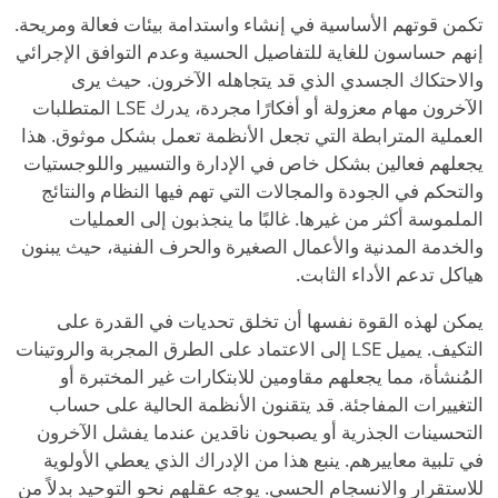
تكمن قوتهم الأساسية في إنشاء واستدامة بيئات فعالة ومريحة.
إنهم حساسون للغاية للتفاصيل الحسية وعدم التوافق الإجرائي
والاحتكاك الجسدي الذي قد يتجاهله الآخرون. حيث يرى
الآخرون مهام معزولة أو أفكارًا مجردة، يدرك LSE المتطلبات
العملية المترابطة التي تجعل الأنظمة تعمل بشكل موثوق. هذا
يجعلهم فعالين بشكل خاص في الإدارة والتسيير واللوجستيات
والتحكم في الجودة والمجالات التي تهم فيها النظام والنتائج
الملموسة أكثر من غيرها. غالبًا ما ينجذبون إلى العمليات
والخدمة المدنية والأعمال الصغيرة والحرف الفنية، حيث يبنون
هياكل تدعم الأداء الثابت.
يمكن لهذه القوة نفسها أن تخلق تحديات في القدرة على
التكيف. يميل LSE إلى الاعتماد على الطرق المجربة والروتينات
المُنشأة، مما يجعلهم مقاومين للابتكارات غير المختبرة أو
التغييرات المفاجئة. قد يتقنون الأنظمة الحالية على حساب
التحسينات الجذرية أو يصبحون ناقدين عندما يفشل الآخرون
في تلبية معاييرهم. ينبع هذا من الإدراك الذي يعطي الأولوية
للاستقرار والانسجام الحسي. يوجه عقلهم نحو التوحيد بدلاً من