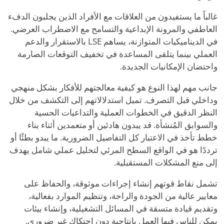
غالباً ما يستفيدون من العلاقات مع الأفراد الذين يجلبون الدفء
العاطفي والمرونة الإبداعية والتسامح مع الاضطراب العرضي.
في الديناميكيات المتوازنة، يساهم LSE بالاستقرار والدعم
العملي بينما يتلقى المساعدة في تخفيف التوقعات الصارمة
واحتضان الإمكانيات الجديدة.
جانب مهم لهذا النوع هو كيفية معالجتهم للأفكار بشكل منهجي
وداخلي قبل التصرف. تميل استدلالاتهم إلى التكشف من خلال
النظر الدقيق في الخطوات العملية والتداعيات الحسية
والسوابق المُنشأة. قد يبدون هادئين أو متعمدين أثناء بناء
خطط تأخذ في الاعتبار كل التفاصيل الضرورية. ما يبدو بطئًا أو
ترددًا هو في الواقع السطح المرئي لتحليل عملي شامل يهدف
إلى منع المشكلات المستقبلية.
تشمل نقاط قوتهم إنشاء إجراءات موثوقة، والحفاظ على
معايير عالية من الجودة والراحة، وتنظيم الموارد بفعالية،
وتقديم قيادة متسقة في المسائل التشغيلية، وإنشاء بيئات
يمكن للناس فيها العمل بإنتاجية دون احتكاك غير ضروري.