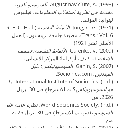
Augustinavičiūtė, A. (1998).
السوسيونيكس:
مقدمة في نظرية استقلاب المعلومات.
فيلنيوس،
ليتوانيا: المؤلف.
Jung, C. G. (1971).
الأنماط النفسية
(R. F. C. Hull,
Trans.; Vol. 6). مطبعة جامعة برينستون. (العمل
الأصلي نُشر 1921)
Gulenko, V. (2009).
الأنماط النفسية: تصنيف
الشخصية.
كييف، أوكرانيا: المركز الإنساني.
Ganin, S. (2007).
السوسيونيكس: دليل
المبتدئين.
Socionics.com.
International Institute of Socionics. (n.d.).
ما
هو السوسيونيكس
؟ تم الاسترجاع في 30 أبريل
2026، من
World Socionics Society. (n.d.).
نظرة عامة على
السوسيونيكس
. تم الاسترجاع في 30 أبريل 2026،
من
Nardi, D. (2011).
علم الأعصاب للشخصية: الذكاء