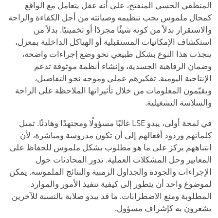
المنطقي الحسي المنفتح، على أنه عقل يتعامل مع الواقع
كمجال ملموس يجب تنظيمه وصيانته من أجل الكفاءة والراحة
والاستقرار بدلاً من كونه شيئًا مجردًا أو تخمينيًا. بدلاً من
استكشاف الإمكانيات المستقبلية أو الهياكل الداخلية بمعزل،
ينجذب هذا النوع بشكل طبيعي نحو وضع إجراءات واضحة،
وضمان الرفاهية الجسدية، وإنشاء أنظمة موثوقة تدعم
الإنتاجية اليومية. تفكيرهم عملي وموجه نحو التفاصيل،
ويقيّمون المعلومات من خلال تأثيراتها الملاحظة على الراحة
والسلاسة التشغيلية.
في لمحة أولى، يبدو LSE غالبًا مسؤولًا ومجتهدًا وهادئًا. تميل
كلماتهم وردود أفعالهم إلى أن تكون مدروسة ومباشرة، لأن
انتباههم يركز على ما هو مطلوب بشكل ملموس للحفاظ على
المعايير وحل المشكلات العملية. تدور المحادثات حول
الإجراءات والجودة والجداول الزمنية والنتائج الملموسة. يمكن
لموضوع واحد أن يتطور إلى كيفية تنفيذ الأمور والموارد
المطلوبة ومنع الاضطرابات. ما قد يبدو صلابة بالنسبة للآخرين
يشعرون به كإشراف مسؤول.