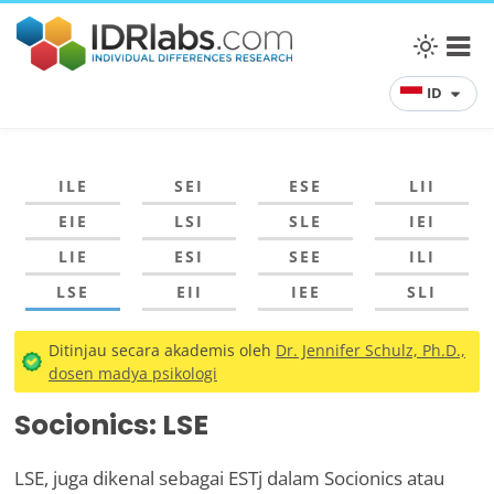
ID
ILE
SEI
ESE
LII
EIE
LSI
SLE
IEI
LIE
ESI
SEE
ILI
LSE
EII
IEE
SLI
Ditinjau secara akademis oleh
Dr. Jennifer Schulz, Ph.D.,
dosen madya psikologi
Socionics: LSE
LSE, juga dikenal sebagai ESTj dalam Socionics atau