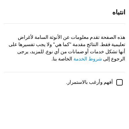
انتباه
AR
هذه الصفحة تقدم معلومات عن الأنوثة السامة لأغراض
تعليمية فقط. النتائج مقدمة "كما هي" ولا يجب تفسيرها على
مراجعة أكاديمية بواسطة
د. سابينا أليسباهيتش، دكتوراه
، أستاذة
علم النفس
أنها تشكل خدمات أو ضمانات من أي نوع. للمزيد، يرجى
الرجوع إلى
شروط الخدمة
الخاصة بنا.
Psychology
Gender
Feminism
اختبار الأنوثة السامة
أفهم وأرغب بالاستمرار.
النظير لـ
الذكورة السامة
، تشير الأنوثة السامة إلى
السلوكيات أو المواقف المتجذرة في
الصور النمطية الأنثوية
التقليدية
التي، عند تشويهها، تؤذي الآخرين أو النفس من
خلال التلاعب، الاعتماد، السلبية، أو الاستغلال العاطفي.
أي نموذج أصلي أنثوي سام أنت؟ لكل سؤال من الأسئلة