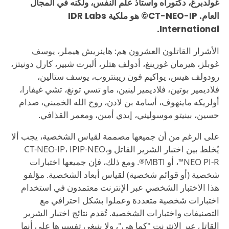
غولدبرغ، دكتوراه وأستاذ علم النفس، ولكنه في المجال
العام. CT-NEO-IP© هو ملكية IDR Labs
International.
الأشرار القاتلون العشرون هم: هاينريش هيملر، يوسف
غوبلز، هيرمان غورينغ، أدولف هتلر، ألبرت شبير، كارل دونيتز،
رودولف هيس، يواكيم فون ريبنتروب، يوسف ستالين،
فلاديمير بوتين، فلاديمير لينين، ماو تسي تونغ، تشي غيفارا،
أولريكه ماينهوف، أسامة بن لادن، روح الله الخميني، صدام
حسين، بينيتو موسوليني، إيدي أمين، ومعمر القذافي.
على الرغم من أن جميعها مصممة لقياس الشخصية، يجب ألا
يُخلط بين اختبار الشرير القاتل وCT-NEO-IP، IPIP-NEO،
NEO PI-R
، أو MBTI
. ومع ذلك، فإن جميعها اختبارات
®
™
شخصية (أو قوائم شخصية) لقياس أبعاد الشخصية. مؤلفو
هذا الاختبار الشخصي عبر الإنترنت معتمدون في استخدام
اختبارات شخصية متعددة وعملوا بشكل احترافي مع
التصنيفات واختبارات الشخصية. تُقدم نتائج اختبار الشرير
القاتل عبر الإنترنت "كما هي"، ولا ينبغي تفسيرها على أنها