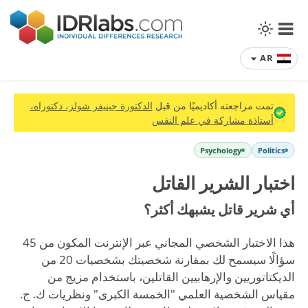
AR
تمت مراجعته أكاديميًا من قبل
الدكتورة جينيفر شولز، دكتوراه،
أستاذة مشاركة في علم النفس
Psychology
Politics
اختبار الشرير القاتل
أي شرير قاتل يشبهك أكثر؟
هذا الاختبار الشخصي المجاني عبر الإنترنت المكون من 45
سؤالًا سيسمح لك بمقارنة شخصيتك بشخصيات 20 من
الديكتاتوريين والإرهابيين القاتلين، باستخدام مزيج من
مقياس الشخصية العلمي "الخمسة الكبرى" ونظريات ك. ج.