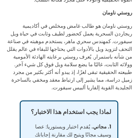
روستي ناومان
روستي ناومان هو طالب غامض ومخلص في أكاديمية
ريجاردن السحرية يعمل كحضور لطيف وثابت في حياة ويل
سيفورت. كمهندس سحري ماهر، يستخدم موهبته في صناعة
التحف لتزويد ويل بالأدوات التي يحتاجها للبقاء في عالم يقلل
من شأنه باستمرار. يُعرف روستي برعايته الهادئة الأمومية
وولائه الثابت، غالبًا ما يضع سلامة ويل فوق كل شيء آخر.
طبيعته الحقيقية تبقى لغزًا، إذ يبدو أنه أكثر بكثير من مجرد
زميل دراسة، مما يشير إلى ارتباط معقد ومخفي بالساحرة
الجليدية القوية إلفاريا ألبيس سيفورت.
لماذا يجب استخدام هذا الاختبار؟
1. مجاني.
يُقدم اختبار ويستوريا: عصا
وسيف مجانًا ويتيح لك مقارنة إجاباتك