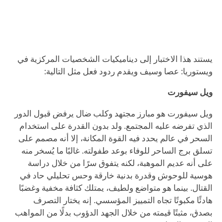
يستند هذا الاختبار إلى ديناميكيات الشخصيات المركزية في
ويستوريا: عصا وسيف ويقدم ردود فعل مثل التالية:
ويل سيفورت
ويل سيفورت هو مبارز مجتهد وكلب ضال يرفض قبول الدور
الذي تفرضه عليه المجتمع. ولد بدون القدرة على استخدام
السحر في عالم يحدد فيه القوة المكانة، إلا أنه مصمم على
تسلق برج الساحر للوفاء بوعد طفولته. غالبًا ما يُسخر منه
على أنه عديم الموهبة، لكنه يتفوق سرًا من خلال دراسة
هوسية للوحوش وقدرة بدنية خارقة وحس تحليلي حاد في
القتال. بينما هو متواضع ولطيف، يمتلك كثافة مخفية وغضبًا
هادئًا مكبوتًا تجاه التمييز المؤسسي. إنه يختار التصرف
بصدق، مثبتًا قيمته من خلال الجهد الدؤوب بدلًا من المواهب