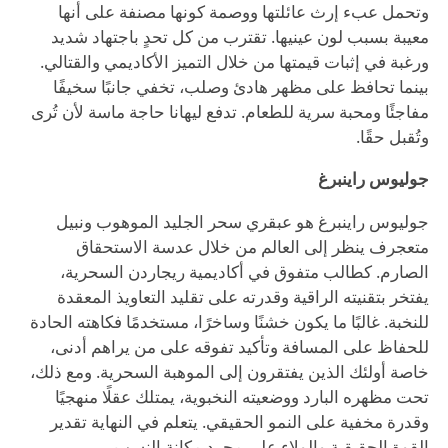
وتحمل عبء إرث عائلتها ووصمة كونها مصنفة على أنها
معيبة بسبب لون عينيها. تقترب من كل تحدٍ باجتهاد شديد
ورغبة في إثبات قيمتها من خلال التميز الأكاديمي والقتالي.
بينما تحافظ على مظهر هادئ وصلب، تخفي جانبًا سخيفًا
مفاجئًا ومحبة سرية للطعام. تدفع ليهانا حاجة ماسة لأن تُرى
وتُقبل حقًا.
جوليوس راينبرغ
جوليوس راينبرغ هو عبقري سحر الجليد الموهوب ونبيل
متعجرف ينظر إلى العالم من خلال عدسة الاستحقاق
الصارم. كطالب متفوق في أكاديمية ريجاردن السحرية،
يفتخر بتقنيته الراقية وقدرته على تقليد التعاويذ المعقدة
للنخبة. غالبًا ما يكون خشنًا وساخرًا، مستخدمًا فكاهته الحادة
للحفاظ على المسافة وتأكيد تفوقه على من يراهم أدنى،
خاصة أولئك الذين يفتقرون إلى الموهبة السحرية. ومع ذلك،
تحت مظهره البارد ووضعيته النخبوية، يمتلك عقلًا منهجيًا
وقدرة مخفية على النمو الحقيقي. يتعلم في النهاية تقدير
القوة الحقيقية والولاء على مجرد مكانة النسب.