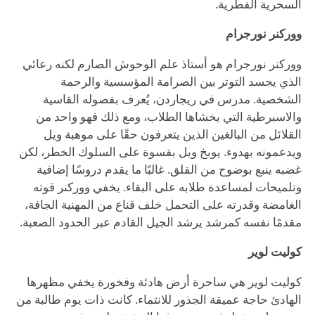
السحرية الفطرية.
ووركنر نورجرام
ووركنر نورجرام هو أستاذ علم الوحوش الصارم لكنه رعائي
الذي يجسد التوتر بين الصرامة المؤسسية والرحمة
الشخصية. مدرس في ريجاردن، يُعرف بفصوله القاسية
والاسبرطية التي يخشاها الطلاب، ومع ذلك فهو واحد من
القلائل من البالغين الذين يتعرفون حقًا على موهبة ويل
ويدعمونه بهدوء. يوبخ ويل بقسوة على السلوك الخطر، لكن
غضبه ينبع بوضوح من القلق. غالبًا ما يقدم دروسًا إضافية
وتلميحات لمساعدة طلابه على البقاء. يخفي ووركنر قوته
الغامضة وقدرته على التحمل خلف قناع من المهنية الجافة،
مقدمًا نفسه كمرشد يرشد الجيل القادم عبر الحدود الصعبة.
كوليت لوير
كوليت لوير هي ساحرة أرض هادئة وفخورة يخفي مظهرها
الهادئ حاجة عميقة الجذور للانتماء. كانت ذات يوم طالبة من