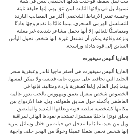
بيت نبيل سقط، فوجدت هدفها الحقيقي ليس في هيبة
نسبها، بل في ولائها الثابت لمن تثق بهم. إنها حليفة ثابتة
وعملية تقدر الارتباط الشخصي أكثر من المطالب الباردة
للتسلسل الهرمي السحري. بينما غالبًا ما تقدم وجهًا هادئًا
ومتماسكًا للعالم، إلا أنها تحمل مشاعر شديدة غير معلنة
ونزعة وقائية يمكن أن تشتعل غيرة. إنها شخص تحول اليأس
السابق إلى قوة هادئة وراسخة.
إلفاريا ألبيس سيفورت
إلفاريا ألبيس سيفورت هي أصغر ماجيا فاندر وعبقرية سحر
الجليد التي تحافظ على صورة عامة قديسة ولا يمكن لمسها.
بينما يُجل العالم إياها كعبقرية باردة ومثالية، فإنها في
الخصوص شخص منعزل بعمق ومهووس بالحب يدور عالمه
العاطفي بأكمله حول صديق طفولته، ويل. هذا الازدواج بين
مكانتها كشخصية سلطة قوية وتعلقها الشديد والملتصق
يخلق توترًا داخليًا مستمرًا. تستخدم نفوذها الهائل لمراقبة
ويل من بعيد، غالبًا ما تتدخل في حياته من خلال وسائل سرية.
إنها شخص تخفي ضعفًا عميقًا وخوفًا من الهجر خلف واجهة