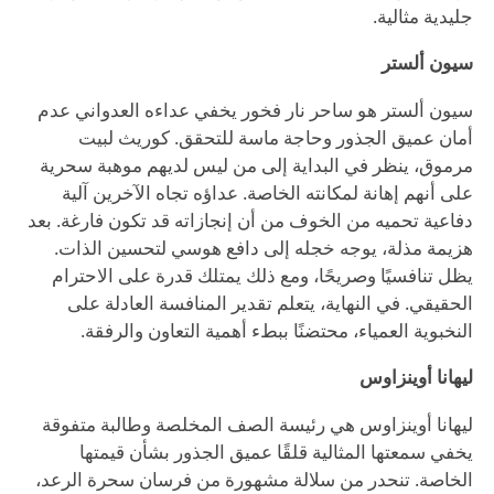
جليدية مثالية.
سيون ألستر
سيون ألستر هو ساحر نار فخور يخفي عداءه العدواني عدم
أمان عميق الجذور وحاجة ماسة للتحقق. كوريث لبيت
مرموق، ينظر في البداية إلى من ليس لديهم موهبة سحرية
على أنهم إهانة لمكانته الخاصة. عداؤه تجاه الآخرين آلية
دفاعية تحميه من الخوف من أن إنجازاته قد تكون فارغة. بعد
هزيمة مذلة، يوجه خجله إلى دافع هوسي لتحسين الذات.
يظل تنافسيًا وصريحًا، ومع ذلك يمتلك قدرة على الاحترام
الحقيقي. في النهاية، يتعلم تقدير المنافسة العادلة على
النخبوية العمياء، محتضنًا ببطء أهمية التعاون والرفقة.
ليهانا أوينزاوس
ليهانا أوينزاوس هي رئيسة الصف المخلصة وطالبة متفوقة
يخفي سمعتها المثالية قلقًا عميق الجذور بشأن قيمتها
الخاصة. تنحدر من سلالة مشهورة من فرسان سحرة الرعد،