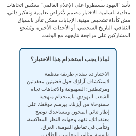
تأييد “اليهود بيسيطروا على الإعلام العالمي” بيعكس اتجاهات
معادية للسامية. الاختبار مصمم لأغراض تعليمية وتفكير ذاتي،
مش كأداة تشخيص مهنية. الإجابات ممكن تتأثر بالسياق
الثقافي، التاريخ الشخصي، أو الأحداث الأخيرة، ويُشجع
المشاركين على مراجعة نتايجهم مع الوقت.
لماذا يجب استخدام هذا الاختبار؟
الاختبار ده بيقدم طريقة منظمة
لاستكشاف آراؤك حول قضيتين معقدتين
ومرتبطتين: الصهيونية والاتجاهات تجاه
الشعب اليهودي. باستخدام منهجية
مستوحاة من آيزنك، بيرسم موقفك على
إطار ثنائي المحور، وبيساعدك توضح
معتقداتك، تفهم وجهات النظر المعاكسة،
وتتأمل في تقاطع القومية، العرق،
والهوية. مثالي للمعلمين، الطلاب،