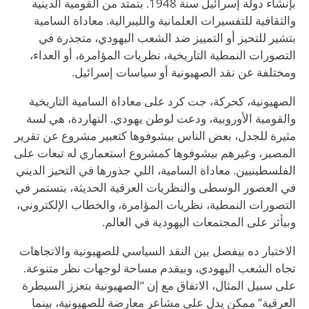
بإنشاء دولة إسرائيل سنة 1948. بتمتد من القومية الدينية
والثقافية للتفسيرات العلمانية والليبرالية. معاداة السامية
بتشير للتحيز أو التمييز ضد الشعب اليهودي، متجذرة في
التصورات النمطية التاريخية، نظريات المؤامرة، أو العداء،
ومختلفة عن نقد الصهيونية أو سياسات إسرائيل.
الصهيونية، كحركة، جت كرد على معاداة السامية التاريخية
والقومية الأوروبية، ودعت لوطن يهودي. النهاردة، هي لسة
مثيرة للجدل، بعض الناس بيشوفوها كتعبير مشروع عن تقرير
المصير، وغيرهم بيشوفوها كمشروع استعماري له تبعات على
الفلسطينيين. معاداة السامية، اللي جذورها في التحيز الديني
في العصور الوسطى والنظريات العرقية الحديثة، بتستمر في
التصورات النمطية، نظريات المؤامرة، والخطاب الإلكتروني،
وبيأثر على المجتمعات اليهودية في العالم.
الاختبار ده بيفصل بين النقد السياسي للصهيونية والاتجاهات
تجاه الشعب اليهودي، وبيقدم مساحة لوجهات نظر متنوعة.
على سبيل المثال، الاتفاق مع إن “الصهيونية بتعزز السيطرة
العرقية” ممكن يدل على مشاعر معارضة للصهيونية، بينما