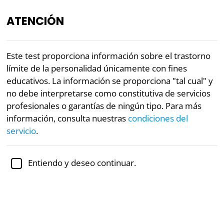
ATENCIÓN
ES
Este test proporciona información sobre el trastorno
límite de la personalidad únicamente con fines
Revisado académicamente por la
Dra. Jennifer Schulz,
educativos. La información se proporciona "tal cual" y
Ph.D.,
profesora asociada de psicología
no debe interpretarse como constitutiva de servicios
profesionales o garantías de ningún tipo. Para más
Borderline
Salud mental
Psicología
información, consulta nuestras
condiciones del
Test del trastorno límite de la
servicio
.
personalidad (borderline)
Entiendo y deseo continuar.
La personalidad límite es un trastorno que se
caracteriza por tener dificultades para controlar las
emociones. Las personas con rasgos límite sienten
las emociones de manera muy intensa y les cuesta