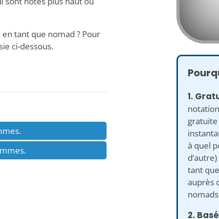
 sont notés plus haut ou
z en tant que nomad ? Pour
sie ci-dessous.
Pourqu
1. Gratu
notatio
gratuite
emmes.
instant
à quel p
hommes.
d’autre)
tant qu
auprès d
nomads 
2. Basé