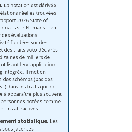
e.
La notation est dérivée
élations réelles trouvées
rapport 2026 State of
 Nomads sur Nomads.com,
 des évaluations
tivité fondées sur des
t des traits auto-déclarés
dizaines de milliers de
tilisant leur application
g intégrée. Il met en
e des schémas (pas des
 !) dans les traits qui ont
 à apparaître plus souvent
s personnes notées comme
moins attractives.
ement statistique.
Les
 sous-jacentes