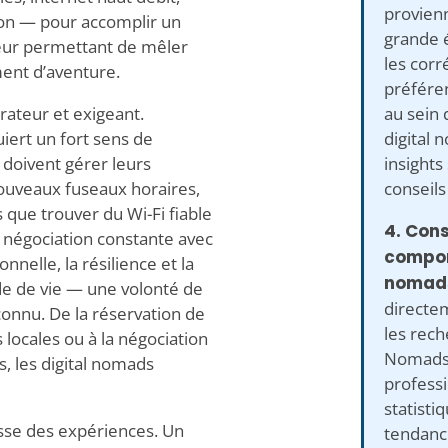
provien
on — pour accomplir un
grande é
 leur permettant de mêler
les corr
ment d’aventure.
préféren
au sein
érateur et exigeant.
digital 
uiert un fort sens de
insights
s doivent gérer leurs
conseils
nouveaux fuseaux horaires,
s que trouver du Wi-Fi fiable
4. Cons
 négociation constante avec
compor
nnelle, la résilience et la
nomad
ode de vie — une volonté de
directem
connu. De la réservation de
les rech
s locales ou à la négociation
Nomads.
, les digital nomads
profess
statisti
esse des expériences. Un
tendanc