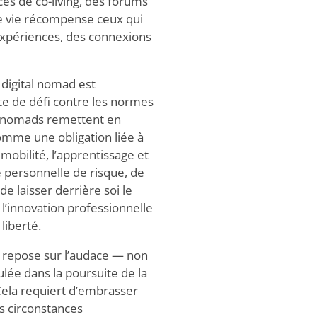
s de co-living, des forums
de vie récompense ceux qui
 expériences, des connexions
 digital nomad est
cte de défi contre les normes
Les nomads remettent en
comme une obligation liée à
 mobilité, l’apprentissage et
 personnelle de risque, de
 laisser derrière soi le
l’innovation professionnelle
liberté.
d repose sur l’audace — non
lée dans la poursuite de la
 Cela requiert d’embrasser
es circonstances