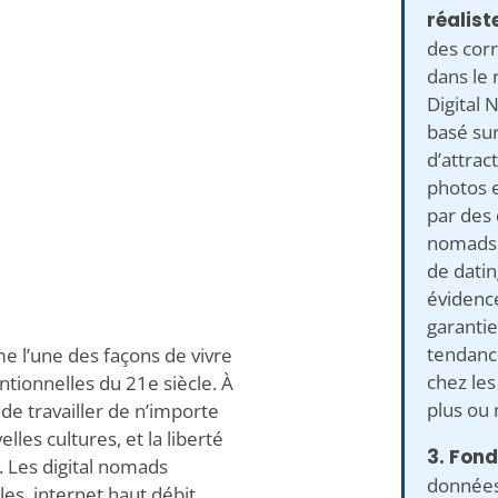
réalist
des corr
dans le 
Digital
basé sur
d’attrac
photos e
par des 
nomads u
de datin
évidenc
garanties
tendance
 l’une des façons de vivre
chez le
entionnelles du 21e siècle. À
plus ou 
é de travailler de n’importe
lles cultures, et la liberté
3. Fond
. Les digital nomads
données
es, internet haut débit,