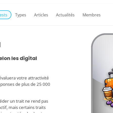
ests
Types
Articles
Actualités
Membres
d
lon les digital
 évaluera votre attractivité
éponses de plus de 25 000
éder un trait ne rend pas
if, mais certains traits