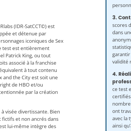
personna
3. Cont
scores d
DRlabs (IDR-SatCCT©) est
dans un
oppée et détenue par
anonymi
 personnages iconiques de Sex
statisti
ce test est entièrement
garantir
 Patrick King, ou tout
validité
ts associé à la franchise
u équivalent à tout contenu
4. Réal
x and the City est soit une
profess
right de HBO et/ou
ce test 
tentionnée par la création
certifiés
nombreu
ont trav
 à visée divertissante. Bien
avec la 
fictifs et non ancrés dans
ainsi qu
 test lui-même intègre des