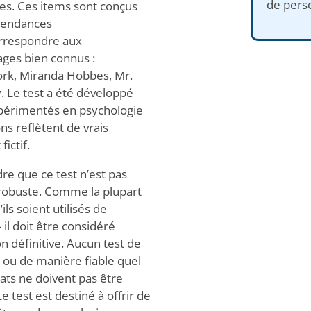
de perso
es. Ces items sont conçus
 tendances
rrespondre aux
ages bien connus :
ork, Miranda Hobbes, Mr.
. Le test a été développé
expérimentés en psychologie
ns reflètent de vrais
ictif.
dre que ce test n’est pas
e robuste. Comme la plupart
s soient utilisés de
il doit être considéré
n définitive. Aucun test de
 ou de manière fiable quel
tats ne doivent pas être
 test est destiné à offrir de