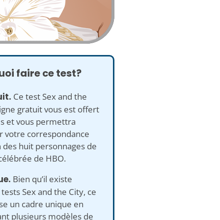
oi faire ce test?
it.
Ce test Sex and the
ligne gratuit vous est offert
is et vous permettra
ir votre correspondance
n des huit personnages de
 célébrée de HBO.
ue.
Bien qu’il existe
 tests Sex and the City, ce
lise un cadre unique en
nt plusieurs modèles de