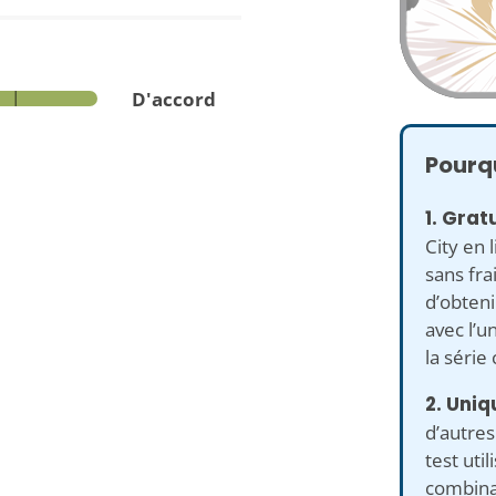
D'accord
Pourqu
1. Gratu
City en 
sans fra
d’obten
avec l’u
la série
2. Uniq
d’autres
test uti
combina