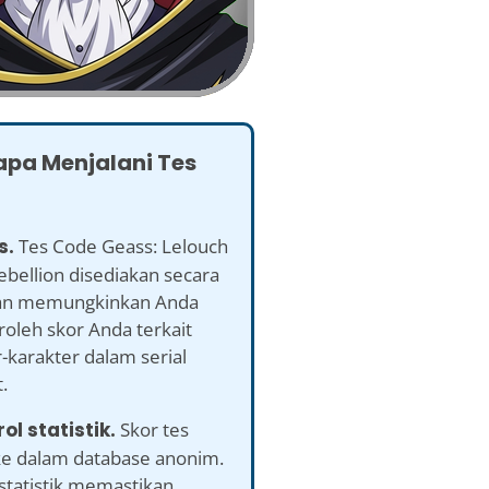
pa Menjalani Tes
s.
Tes Code Geass: Lelouch
ebellion disediakan secara
dan memungkinkan Anda
leh skor Anda terkait
-karakter dalam serial
.
rol statistik.
Skor tes
 ke dalam database anonim.
 statistik memastikan