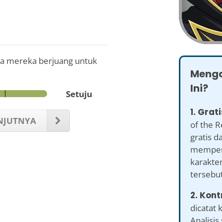
a mereka berjuang untuk
Menga
Ini?
Setuju
1. Grati
NJUTNYA
of the R
gratis 
mempero
karakter
tersebut
2. Kont
dicatat
Analisis