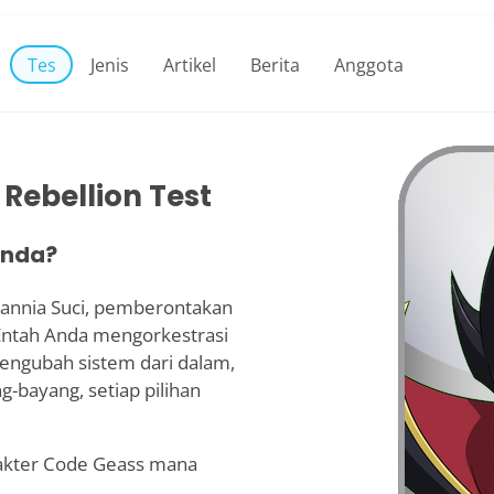
Tes
Jenis
Artikel
Berita
Anggota
 Rebellion Test
Anda?
itannia Suci, pemberontakan
 Entah Anda mengorkestrasi
mengubah sistem dari dalam,
-bayang, setiap pilihan
rakter Code Geass mana