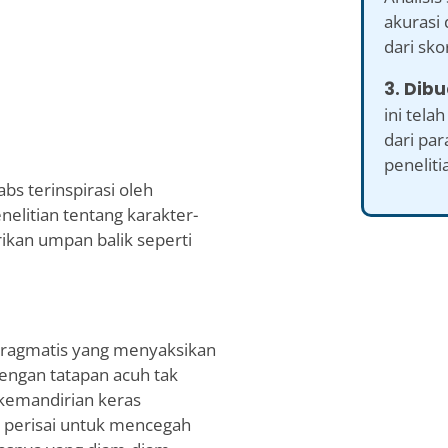
akurasi
dari sko
3. Dibu
ini tel
dari par
peneliti
bs terinspirasi oleh
elitian tentang karakter-
rikan umpan balik seperti
 pragmatis yang menyaksikan
 dengan tatapan acuh tak
 kemandirian keras
i perisai untuk mencegah