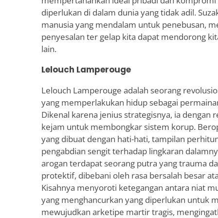
mempertahankan ideal pribadi dan kompromi
diperlukan di dalam dunia yang tidak adil. S
manusia yang mendalam untuk penebusan, m
penyesalan ter gelap kita dapat mendorong ki
lain.
Lelouch Lamperouge
Lelouch Lamperouge adalah seorang revolusion
yang memperlakukan hidup sebagai permainan c
Dikenal karena jenius strategisnya, ia denga
kejam untuk membongkar sistem korup. Beroper
yang dibuat dengan hati-hati, tampilan perh
pengabdian sengit terhadap lingkaran dalamnya
arogan terdapat seorang putra yang trauma da
protektif, dibebani oleh rasa bersalah besar ata
Kisahnya menyoroti ketegangan antara niat m
yang menghancurkan yang diperlukan untuk m
mewujudkan arketipe martir tragis, menginga