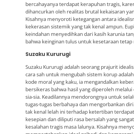
bercahayanya terdapat kerapuhan tragis, kare
dihancurkan oleh realitas brutal kekaisaran yan
Kisahnya menyoroti ketegangan antara idealis
kekerasan sistemik yang tak kenal ampun. E
keindahan menyedihkan dari kasih karunia ta
bahwa keinginan tulus untuk kesetaraan tetap
Suzaku Kururugi
Suzaku Kururugi adalah seorang prajurit ideali
cara sah untuk mengubah sistem korup adalah 
kode moral yang kaku, ia mengandalkan keberan
bersikeras bahwa hasil yang diperoleh melalui 
sia-sia. Keadilannya mendorongnya untuk sela
tugas-tugas berbahaya dan mengorbankan diri.
tak kenal lelah ini terhadap ketertiban terda
kesepian dan diliputi rasa bersalah yang sang
kesalahan tragis masa lalunya. Kisahnya meny