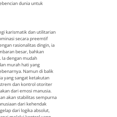
ebencian dunia untuk
gi karismatik dan utilitarian
minasi secara preemtif
ngan rasionalitas dingin, ia
baran besar, bahkan
l. Ia dengan mudah
an murah hati yang
ebenarnya. Namun di balik
ia yang sangat ketakutan
rem dan kontrol otoriter
takan dari emosi manusia.
an akan stabilitas sempurna
anusiaan dari kehendak
elap dari logika absolut,
pai melalui kontrol yang