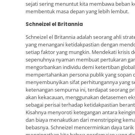
sejati sering menuntut kita membawa beban k
membentuk masa depan yang lebih lembut.
Schneizel el Britannia
Schneizel el Britannia adalah seorang ahli strate
yang menangani ketidakpastian dengan mendo
setiap faktor yang mungkin. Mendekati krisis de
sepenuhnya nyaman membuat pertukaran gam
mengorbankan individu demi ketertiban globa
mempertahankan persona publik yang sopan d
menyembunyikan sifat perhitungannya yang s
ketenangan sempurna ini, terdapat seorang pr
akan kekacauan, menggunakan detasemen ekst
sebagai perisai terhadap ketidakpastian beran
Kisahnya menyoroti ketegangan antara keingin
dan biaya menakutkan dari menstripping kem
bebasnya. Schneizel mencerminkan daya tarik g
mengingatkan kita bahwa perdamaian yang dica