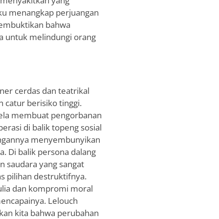
 menyakitkan yang
uzaku menangkap perjuangan
embuktikan bahwa
ta untuk melindungi orang
er cerdas dan teatrikal
atur berisiko tinggi.
n rela membuat pengorbanan
asi di balik topeng sosial
itungannya menyembunyikan
. Di balik persona dalang
n saudara yang sangat
s pilihan destruktifnya.
ulia dan kompromi moral
encapainya. Lelouch
tkan kita bahwa perubahan