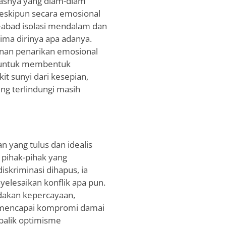
itasnya yang diam-diam
eskipun secara emosional
d-abad isolasi mendalam dan
ima dirinya apa adanya.
nan penarikan emosional
 untuk membentuk
it sunyi dari kesepian,
ng terlindungi masih
n yang tulus dan idealis
 pihak-pihak yang
skriminasi dihapus, ia
elesaikan konflik apa pun.
akan kepercayaan,
k mencapai kompromi damai
balik optimisme