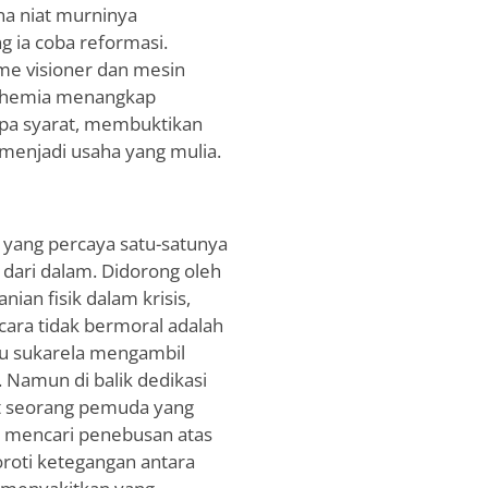
na niat murninya
g ia coba reformasi.
me visioner dan mesin
uphemia menangkap
npa syarat, membuktikan
 menjadi usaha yang mulia.
s yang percaya satu-satunya
dari dalam. Didorong oleh
ian fisik dalam krisis,
cara tidak bermoral adalah
lu sukarela mengambil
 Namun di balik dedikasi
pat seorang pemuda yang
at mencari penebusan atas
oroti ketegangan antara