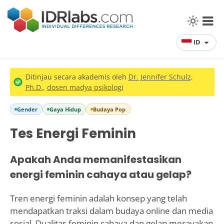
ID
Ditinjau secara akademis oleh
Dr. Jennifer Schulz,
Ph.D.,
dosen madya psikologi
Gender
Gaya Hidup
Budaya Pop
Tes Energi Feminin
Apakah Anda memanifestasikan
energi feminin cahaya atau gelap?
Tren energi feminin adalah konsep yang telah
mendapatkan traksi dalam budaya online dan media
sosial. Dualitas feminin cahaya dan gelap merayakan