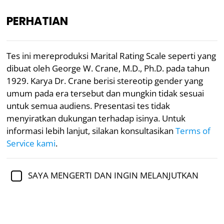
PERHATIAN
ID
Tes ini mereproduksi Marital Rating Scale seperti yang
dibuat oleh George W. Crane, M.D., Ph.D. pada tahun
Ditinjau secara akademis oleh
Dr. Jennifer Schulz,
1929. Karya Dr. Crane berisi stereotip gender yang
Ph.D.,
dosen madya psikologi
umum pada era tersebut dan mungkin tidak sesuai
untuk semua audiens. Presentasi tes tidak
Kencan
Gender
Psikologi
menyiratkan dukungan terhadap isinya. Untuk
Tes Skala Penilaian Istri
informasi lebih lanjut, silakan konsultasikan
Terms of
Service kami
.
Pada tahun 1929, dokter medis dan Ph.D. George W.
Crane membuat Marital Rating Scale untuk
SAYA MENGERTI DAN INGIN MELANJUTKAN
mengukur apakah seorang wanita akan menjadi istri
yang baik. Saat ini, banyak ide Crane mungkin
terlihat usang, tetapi tes ini masih dapat digunakan
untuk mendapatkan sekilas tentang norma