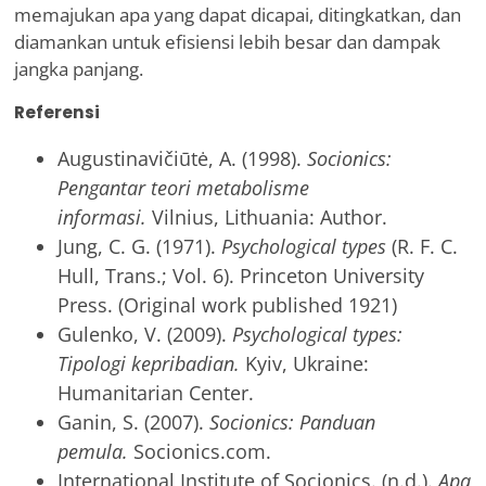
memajukan apa yang dapat dicapai, ditingkatkan, dan
diamankan untuk efisiensi lebih besar dan dampak
jangka panjang.
Referensi
Augustinavičiūtė, A. (1998).
Socionics:
Pengantar teori metabolisme
informasi.
Vilnius, Lithuania: Author.
Jung, C. G. (1971).
Psychological types
(R. F. C.
Hull, Trans.; Vol. 6). Princeton University
Press. (Original work published 1921)
Gulenko, V. (2009).
Psychological types:
Tipologi kepribadian.
Kyiv, Ukraine:
Humanitarian Center.
Ganin, S. (2007).
Socionics: Panduan
pemula.
Socionics.com.
International Institute of Socionics. (n.d.).
Apa