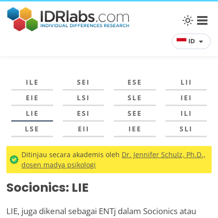
ID
ILE
SEI
ESE
LII
EIE
LSI
SLE
IEI
LIE
ESI
SEE
ILI
LSE
EII
IEE
SLI
Ditinjau secara akademis oleh
Dr. Jennifer Schulz, Ph.D.,
dosen madya psikologi
Socionics: LIE
LIE, juga dikenal sebagai ENTj dalam Socionics atau