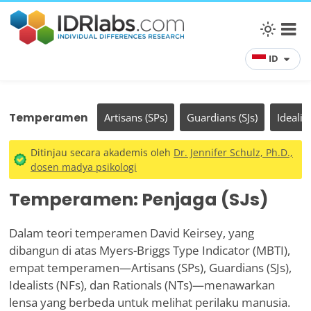
ID
Temperamen
Artisans (SPs)
Guardians (SJs)
Idealis
Ditinjau secara akademis oleh
Dr. Jennifer Schulz, Ph.D.,
dosen madya psikologi
Temperamen: Penjaga (SJs)
Dalam teori temperamen David Keirsey, yang
dibangun di atas Myers-Briggs Type Indicator (MBTI),
empat temperamen—Artisans (SPs), Guardians (SJs),
Idealists (NFs), dan Rationals (NTs)—menawarkan
lensa yang berbeda untuk melihat perilaku manusia.