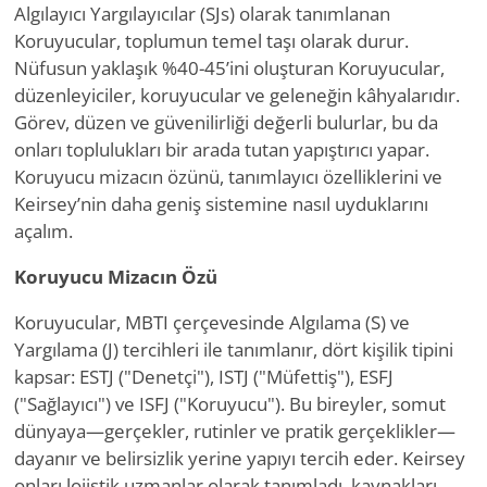
Algılayıcı Yargılayıcılar (SJs) olarak tanımlanan
Koruyucular, toplumun temel taşı olarak durur.
Nüfusun yaklaşık %40-45’ini oluşturan Koruyucular,
düzenleyiciler, koruyucular ve geleneğin kâhyalarıdır.
Görev, düzen ve güvenilirliği değerli bulurlar, bu da
onları toplulukları bir arada tutan yapıştırıcı yapar.
Koruyucu mizacın özünü, tanımlayıcı özelliklerini ve
Keirsey’nin daha geniş sistemine nasıl uyduklarını
açalım.
Koruyucu Mizacın Özü
Koruyucular, MBTI çerçevesinde Algılama (S) ve
Yargılama (J) tercihleri ile tanımlanır, dört kişilik tipini
kapsar: ESTJ ("Denetçi"), ISTJ ("Müfettiş"), ESFJ
("Sağlayıcı") ve ISFJ ("Koruyucu"). Bu bireyler, somut
dünyaya—gerçekler, rutinler ve pratik gerçeklikler—
dayanır ve belirsizlik yerine yapıyı tercih eder. Keirsey
onları lojistik uzmanlar olarak tanımladı, kaynakları