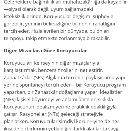
Geleneklere bağımlılıkları muhafazakârlığa da kayabilir
—siyasi olarak değil, uyum sağlamadaki
isteksizliklerinde. Koruyucular değişimi şüpheyle
görebilir, yeninin belirsizliğine bilinenin rahatlığını
tercih eder. Hızla evrilen bir dünyada, bu onları
tempoyu takip etmekte zorlanmaya bırakabilir.
Diğer Mizaclara Göre Koruyucular
Koruyucuları Keirsey’nin diğer mizaçlarıyla
karşılaştırmak, benzersiz rollerini netleştirir.
Zanaatkârlar (SPs) Algılama tercihini paylaşır ama yapı
yerine spontaneyi tercih eder—bir Koruyucu program
yaparken, bir Zanaatkâr doğaçlama yapar. İdealistler
(NFs) kişisel büyümeyi ve anlamı önceler, sıklıkla
Koruyucunun idealizm yerine pratiklik odaklılığıyla
çatışır. Rasyoneller (NTs) geleceği stratejiyle
planlarken, Koruyucular şimdiyi korur—yine de her
ikisi de birbirlerinin yetkinliğini farklı alanlarda saygı