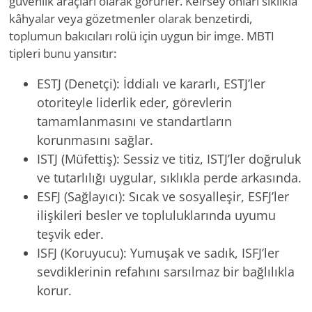
güvenlik araçları olarak görürler. Keirsey onları sıklıkla
kâhyalar veya gözetmenler olarak benzetirdi,
toplumun bakıcıları rolü için uygun bir imge. MBTI
tipleri bunu yansıtır:
ESTJ (Denetçi): İddialı ve kararlı, ESTJ’ler
otoriteyle liderlik eder, görevlerin
tamamlanmasını ve standartların
korunmasını sağlar.
ISTJ (Müfettiş): Sessiz ve titiz, ISTJ’ler doğruluk
ve tutarlılığı uygular, sıklıkla perde arkasında.
ESFJ (Sağlayıcı): Sıcak ve sosyalleşir, ESFJ’ler
ilişkileri besler ve topluluklarında uyumu
teşvik eder.
ISFJ (Koruyucu): Yumuşak ve sadık, ISFJ’ler
sevdiklerinin refahını sarsılmaz bir bağlılıkla
korur.