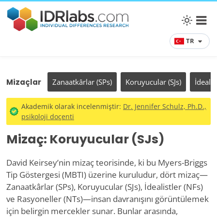
TR
Mizaçlar
Zanaatkârlar (SPs)
Koruyucular (SJs)
İdealis
Akademik olarak incelenmiştir:
Dr. Jennifer Schulz, Ph.D.,
psikoloji doçenti
Mizaç: Koruyucular (SJs)
David Keirsey’nin mizaç teorisinde, ki bu Myers-Briggs
Tip Göstergesi (MBTI) üzerine kuruludur, dört mizaç—
Zanaatkârlar (SPs), Koruyucular (SJs), İdealistler (NFs)
ve Rasyoneller (NTs)—insan davranışını görüntülemek
için belirgin mercekler sunar. Bunlar arasında,