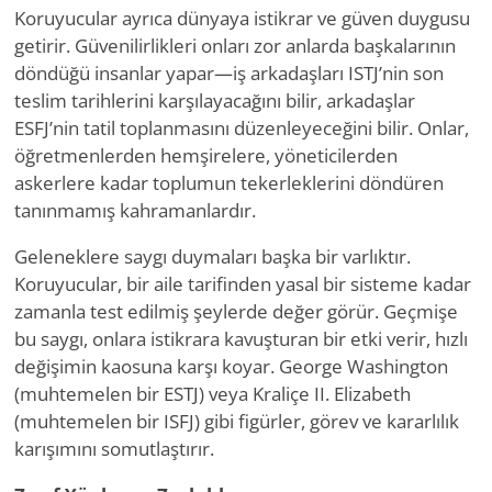
Koruyucular ayrıca dünyaya istikrar ve güven duygusu
getirir. Güvenilirlikleri onları zor anlarda başkalarının
döndüğü insanlar yapar—iş arkadaşları ISTJ’nin son
teslim tarihlerini karşılayacağını bilir, arkadaşlar
ESFJ’nin tatil toplanmasını düzenleyeceğini bilir. Onlar,
öğretmenlerden hemşirelere, yöneticilerden
askerlere kadar toplumun tekerleklerini döndüren
tanınmamış kahramanlardır.
Geleneklere saygı duymaları başka bir varlıktır.
Koruyucular, bir aile tarifinden yasal bir sisteme kadar
zamanla test edilmiş şeylerde değer görür. Geçmişe
bu saygı, onlara istikrara kavuşturan bir etki verir, hızlı
değişimin kaosuna karşı koyar. George Washington
(muhtemelen bir ESTJ) veya Kraliçe II. Elizabeth
(muhtemelen bir ISFJ) gibi figürler, görev ve kararlılık
karışımını somutlaştırır.