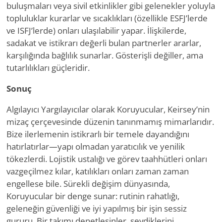
buluşmaları veya sivil etkinlikler gibi gelenekler yoluyla
topluluklar kurarlar ve sıcaklıkları (özellikle ESFJ’lerde
ve ISFJ’lerde) onları ulaşılabilir yapar. İlişkilerde,
sadakat ve istikrarı değerli bulan partnerler ararlar,
karşılığında bağlılık sunarlar. Gösterişli değiller, ama
tutarlılıkları güçleridir.
Sonuç
Algılayıcı Yargılayıcılar olarak Koruyucular, Keirsey’nin
mizaç çerçevesinde düzenin tanınmamış mimarlarıdır.
Bize ilerlemenin istikrarlı bir temele dayandığını
hatırlatırlar—yapı olmadan yaratıcılık ve yenilik
tökezlerdi. Lojistik ustalığı ve görev taahhütleri onları
vazgeçilmez kılar, katılıkları onları zaman zaman
engellese bile. Sürekli değişim dünyasında,
Koruyucular bir denge sunar: rutinin rahatlığı,
geleneğin güvenliği ve iyi yapılmış bir işin sessiz
gururu. Bir takımı denetlesinler, sevdiklerini