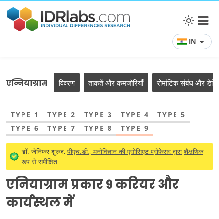
IN
एन्नियाग्राम
विवरण
ताकतें और कमजोरियाँ
रोमांटिक संबंध और डेटिं
TYPE 1
TYPE 2
TYPE 3
TYPE 4
TYPE 5
TYPE 6
TYPE 7
TYPE 8
TYPE 9
डॉ. जेनिफर शुल्ज,
पीएच.डी., मनोविज्ञान की एसोसिएट प्रोफेसर द्वारा
शैक्षणिक
रूप से समीक्षित
एनियाग्राम प्रकार 9 करियर और
कार्यस्थल में