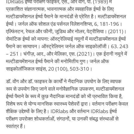
IDRlabs ईर्ष्या परीक्षण फाइफर, एस., और वोंग, पी. (1989) में
प्रकाशित संज्ञानात्मक, भावनात्मक और व्यवहारिक ईर्ष्या के लिए
मल्टीडायमेंशनल ईर्ष्या पैमाने के मानदंडों से प्रेरित है। मल्टीडायमेंशनल
ईर्ष्या। जर्नल ऑफ सोशल एंड पर्सनल रिलेशनशिप्स, 6, 181-196।
एल्फिंस्टन, रेचल और फीनी, जूडिथ और नोलर, पेट्रीसिया। (2011)।
रोमांटिक ईर्ष्या को मापना: ऑस्ट्रेलियाई नमूनों में मल्टीडायमेंशनल ईर्ष्या
पैमाने का सत्यापन। ऑस्ट्रेलियन जर्नल ऑफ साइकोलॉजी। 63. 243
– 251। चंगीज़, आर., और मेलिका, एस. (2021)। एक ईरानी नमूने में
मल्टीडायमेंशनल ईर्ष्या पैमाने की मनोमितीय गुण। जर्नल ऑफ
साइकोलॉजिकल साइंस, 20 (100), 503-310।
डॉ. वोंग और डॉ. फाइफर के कार्यों ने नैदानिक उपयोग के लिए व्यापक
रूप से उपयोग किए जाने वाले मनोवैज्ञानिक उपकरण, मल्टीडायमेंशनल
ईर्ष्या पैमाने के रूप में कुछ नैदानिक मानदंडों को भी प्रभावित किया है,
विशेष रूप से योग्य मानसिक स्वास्थ्य पेशेवरों द्वारा। वर्तमान परीक्षण केवल
शैक्षिक उद्देश्यों के लिए है। IDRlabs और वर्तमान IDRlabs ईर्ष्या
परीक्षण उपरोक्त शोधकर्ताओं, संगठनों, या उनकी संबद्ध संस्थाओं से
स्वतंत्र हैं।