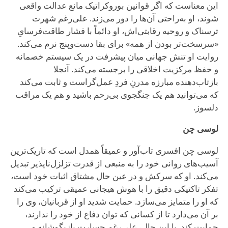
این معناست که اگر قوانین بوروکراتیک مانع عدالت واقعی
شوند، او به‌راحتی آن‌ها را دور می‌زند. علی‌رغم شهرت
ترسناک و روحیه رقابتی‌اش، او دائماً با فشار طاقت‌فرسایِ
«سرسخت‌تر بودن از همه» برای بقا دست‌وپنج نرم می‌کند.
روایت او تنش جهانی میان پیشرفت در یک سیستم خصمانه
و حفظ مرکزیت اخلاقی را برجسته می‌کند. آنجلا
بازتاب‌دهنده مبارزه مدرنِ فردِ عمل‌گراست و ثابت می‌کند
که می‌توانید هم یک جنگجوی بی‌رحم باشید و هم یک مراقب
دلسوز.
لوسی چن
لوسی چن افسری تاب‌آور و عمیقاً همدل است که تاریک‌ترین
آسیب‌های روانی خود را به منبعی از قدرت تزلزل‌ناپذیر تبدیل
می‌کند. او که سرکش و در عین حال مشتاق اثبات خود است،
تفکر تاکتیکی دقیق را با هوش هیجانی عمیقی ترکیب می‌کند
که او را متمایز می‌سازد. حمایت شدید او از قربانیان، وی را
بر آن می‌دارد تا از کسانی که توان دفاع از خود را ندارند،
حمایت کند. با این حال، علی‌رغم جسارت بازیگوشانه و