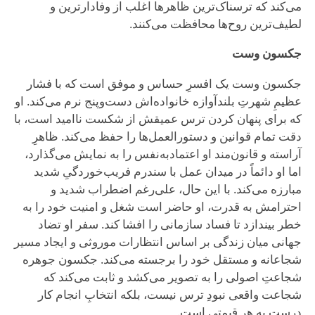
می‌کند که ترسناک‌ترین ظاهرها اغلب از وفادارترین و
لطیف‌ترین روح‌ها محافظت می‌کنند.
جکسون وست
جکسون وست یک افسرِ حساس و موفق است که با فشار
عظیمِ شهرتِ بلندآوازه خانواده‌اش دست‌وپنج نرم می‌کند. او
که برای پنهان کردن ترس عمیقش از شکست ناامید است، با
دقت تمام قوانین و دستورالعمل‌ها را حفظ می‌کند. ظاهرِ
آراسته و قانون‌مند او اعتمادبه‌نفس را به نمایش می‌گذارد،
اما او دائماً در میدان عمل با سندرم فریب‌خوردگیِ شدید
مبارزه می‌کند. با این حال، علی‌رغم اضطراب شدید و
احترامش به قدرت، او حاضر است شغل و امنیت خود را به
خطر بیندازد تا فساد سازمانی را افشا کند. سفر او تضاد
جهانی میان زندگی بر اساس انتظارات موروثی و ایجاد مسیر
شجاعانه و مستقل خود را برجسته می‌کند. جکسون جوهره
شجاعتِ اصولی را به تصویر می‌کشد و ثابت می‌کند که
شجاعت واقعی نبودِ ترس نیست، بلکه انتخابِ انجام کار
درست به هر قیمتی است.