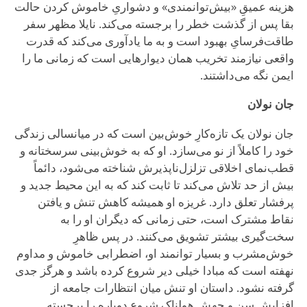
هزینه عمیقِ «بیش‌توانمندی» و دشواریِ خاموش کردن حالت
بقا پس از گذشت خطر را برجسته می‌کند. نایلا مظهر سفر
طاقت‌فرسایِ بهبود است و به ما یادآوری می‌کند که قدرت
واقعی نیازمند تخریب همان دیوارهایی است که زمانی ما را
ایمن نگه می‌داشتند.
جان نولان
جان نولان یک تازه‌کارِ خوش‌بین است که در میانسالی زندگی
خود را کاملاً از نو می‌سازد. او که به خوش‌بینی سرسختانه و
قطب‌نمای اخلاقی تزلزل‌ناپذیرش شناخته می‌شود، دائماً
بیش از حد تلاش می‌کند تا ثابت کند که به این محیط جدید و
پرفشار تعلق دارد. غریزه او همیشه کاهش تنش و یافتن
نقاط مشترک است، حتی زمانی که دیگران او را به
سخت‌گیری بیشتر تشویق می‌کنند. در پس ظاهرِ
خوش‌مشرب و بسیار توانمند او، اضطرابی خاموش و مداوم
نهفته است که مبادا خیلی دیر شروع کرده باشد و هرگز جدی
گرفته نشود. داستان او تنش میان انتظارات جامعه از
افزایش سن و جهش هولناکِ شروع دوباره را برجسته