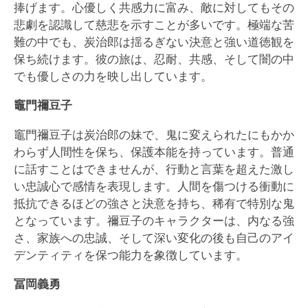
捧げます。心優しく共感力に富み、敵に対してもその
悲劇を認識して慈悲を示すことが多いです。極端な苦
難の中でも、炭治郎は揺るぎない決意と強い道徳観を
保ち続けます。彼の旅は、忍耐、共感、そして闇の中
でも優しさの力を映し出しています。
竈門禰豆子
竈門禰豆子は炭治郎の妹で、鬼に変えられたにもかか
わらず人間性を保ち、保護本能を持っています。普通
に話すことはできませんが、行動と言葉を超えた激し
い忠誠心で感情を表現します。人間を傷つける衝動に
抵抗できるほどの強さと決意を持ち、稀有で特別な鬼
となっています。禰豆子のキャラクターは、内なる強
さ、家族への忠誠、そして深い変化の後も自己のアイ
デンティティを保つ能力を象徴しています。
冨岡義勇