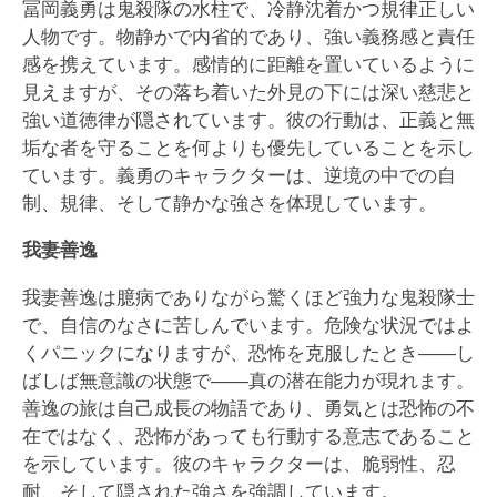
冨岡義勇は鬼殺隊の水柱で、冷静沈着かつ規律正しい
人物です。物静かで内省的であり、強い義務感と責任
感を携えています。感情的に距離を置いているように
見えますが、その落ち着いた外見の下には深い慈悲と
強い道徳律が隠されています。彼の行動は、正義と無
垢な者を守ることを何よりも優先していることを示し
ています。義勇のキャラクターは、逆境の中での自
制、規律、そして静かな強さを体現しています。
我妻善逸
我妻善逸は臆病でありながら驚くほど強力な鬼殺隊士
で、自信のなさに苦しんでいます。危険な状況ではよ
くパニックになりますが、恐怖を克服したとき――し
ばしば無意識の状態で――真の潜在能力が現れます。
善逸の旅は自己成長の物語であり、勇気とは恐怖の不
在ではなく、恐怖があっても行動する意志であること
を示しています。彼のキャラクターは、脆弱性、忍
耐、そして隠された強さを強調しています。