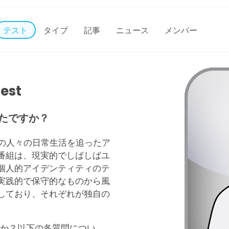
テスト
タイプ
記事
ニュース
メンバー
Test
たですか？
に住む近所の人々の日常生活を追ったア
番組は、現実的でしばしばユ
個人的アイデンティティのテ
実践的で保守的なものから風
しており、それぞれが独自の
か？以下の各質問につい