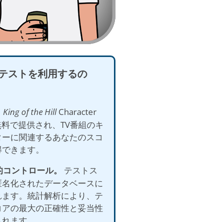
テストを利用するの
。
King of the Hill
Character
は無料で提供され、TV番組のキ
ターに関連するあなたのスコ
得できます。
計的コントロール。
テストス
匿名化されたデータベースに
れます。統計解析により、テ
コアの最大の正確性と妥当性
されます。