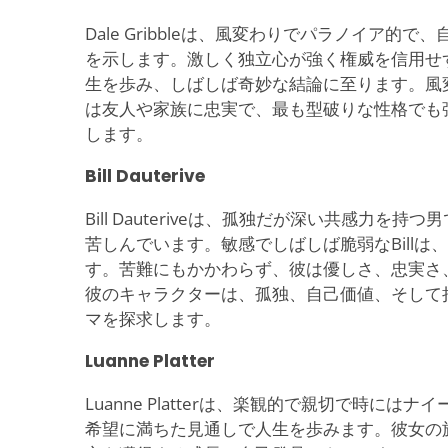
Dale Gribbleは、風変わりでパラノイア的
を示します。激しく独立心が強く権威を信用せず
生を歩み、しばしば奇妙な結論に至ります。風
は友人や家族に忠実で、最も型破りな性格でも
します。
Bill Dauterive
Bill Dauteriveは、孤独だが深い共感力を
苦しんでいます。敏感でしばしば脆弱なBillは
す。苦難にもかかわらず、彼は優しさ、忠実さ
彼のキャラクターは、孤独、自己価値、そして
マを探求します。
Luanne Platter
Luanne Platterは、楽観的で親切で時に
希望に満ちた見通しで人生を歩みます。彼女の