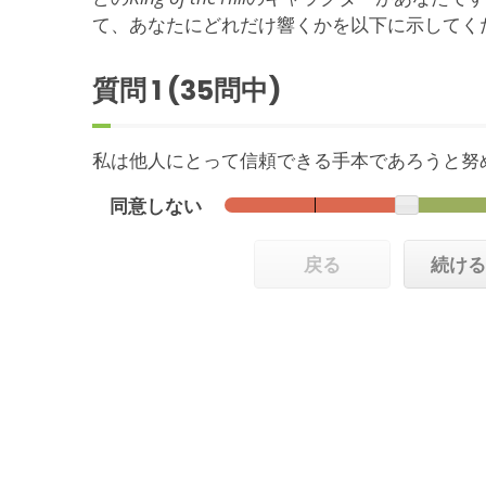
て、あなたにどれだけ響くかを以下に示してく
質問
1
(35問中)
私は他人にとって信頼できる手本であろうと努
同意しない
戻る
続け