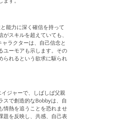
します。
の知性と能力に深く確信を持って
信がスキルを超えていても、
のキャラクターは、自己信念と
るユーモアも示します。その
められるという欲求に駆られ
ーンエイジャーで、しばしば父親
スで創造的なBobbyは、自
も情熱を追うことを恐れませ
課題を反映し、共感、自己表