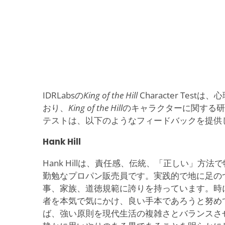
IDRLabsの
King of the Hill
Character Tes
おり、
King of the Hill
のキャラクターに関する研
テストは、以下のようなフィードバックを提供
Hank Hill
Hank Hillは、責任感、伝統、「正しい」方
勤勉なプロパン販売員です。実践的で地に足のつ
事、家族、道徳規範に誇りを持っています。時
者を本気で気にかけ、良い手本であろうと努め
ば、強い原則を現代生活の複雑さとバランスさ