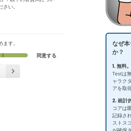
ださい。
なぜ本
めます。
か？
同意する
1. 無料
る
Test
ャラク
アを取
2. 統
コアは
記録さ
ストス
が確保