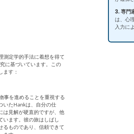
3. 専
は、心
入力に
tは、心理測定学的手法に着想を得て
究に基づいています。この
します：
法で物事を進めることを重視する
いたHankは、自分の仕
には見解が硬直的ですが、他
ています。彼の旅はしばし
せるものであり、信頼できて