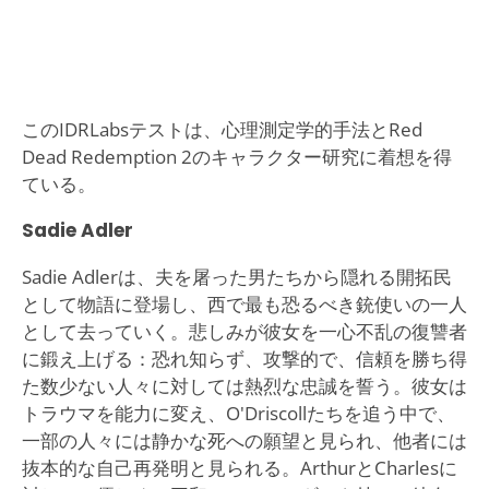
このIDRLabsテストは、心理測定学的手法とRed
Dead Redemption 2のキャラクター研究に着想を得
ている。
Sadie Adler
Sadie Adlerは、夫を屠った男たちから隠れる開拓民
として物語に登場し、西で最も恐るべき銃使いの一人
として去っていく。悲しみが彼女を一心不乱の復讐者
に鍛え上げる：恐れ知らず、攻撃的で、信頼を勝ち得
た数少ない人々に対しては熱烈な忠誠を誓う。彼女は
トラウマを能力に変え、O'Driscollたちを追う中で、
一部の人々には静かな死への願望と見られ、他者には
抜本的な自己再発明と見られる。ArthurとCharlesに