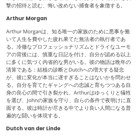
撃の招待と読む、悔い改めない捕食者を象徴する。
Arthur Morgan
Arthur Morganは、知る唯一の家族のために悪事を働
いて人生を費やした疲れ果てた無法者の執行者であ
る。冷徹なプロフェッショナリズムとドライなユーモ
アの背後には、慎重な日記を付け、自分が認める以上
に多くに気づく内省的な男がいる。彼の物語は晩年の
清算である：結核の診断とDutchへの増大する疑念
が、彼に変化が本当に遅すぎることはないかを問わせ
る。自分を育てたギャングへの忠誠と育ちつつある自
身の良心の間で引き裂かれ、Arthurはゆっくりと犠牲
を選び、Johnの家族を守り、自らの条件で夜明けに直
面する。彼は時計が尽きる中でより良い人間になる普
遍的な闘いを体現する。
Dutch van der Linde