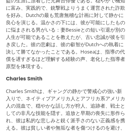
盗の生涯に漂着した元舞台俳優である。穏やかで機知
に富み、実践的で、銃撃戦よりうまく運営された詐欺
を好み、Dutchの最も荒唐無稽な計画に対して静かに
良心を演じる。温かさの下には、彼が可能にしたもの
に悩まされる男がいる：妻Bessieとの短い引退が別の
人生が可能であることを教えたが、古い忠誠が彼を引
き戻した。彼の悲劇は、彼の叡智がDutchへの執着に
決して勝てなかったことである。Hoseaは、指導の代
償を遅すぎるほど理解する経験の声、老化した指導者
原型を体現する。
Charles Smith
Charles Smithは、ギャングの静かで警戒心の強い新
入りで、ネイティブアメリカ人とアフリカ系アメリカ
人の混血で、穏やかな話し方が狩人、追跡者、戦士と
しての非凡な技能を隠す。追放と早期の喪失に形作ら
れ、彼は私的な悲しみと鋭く派手さのない正義感を携
える。彼は貧しい者や無垢な者を傷つけるのを避け、