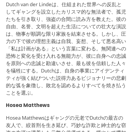
Dutch van der Lindeは、仕組まれた世界への反乱と
してギャングを設立したカリスマ的な無法者で、孤児
たちを引き取り、強盗の合間に読み方を教えた。彼の
自由、名誉、文明を超えた生活についての壮大な演説
は、物事が順調な限り家族を結束させる。しかし、圧
力の下で彼の理想主義は自我、妄想、そして悪名高い
「私は計画がある」という言葉に変わる。無関連への
恐怖と変化を受け入れる無能力が、彼に自身への忠誠
を原則への忠誠と勘違いさせ、最も彼を信頼した人々
を犠牲にする。Dutchは、自身の事業にアイデンティ
ティが強く結びついた説得力あるビジョナリーの悲劇
的な弧を象徴し、敗北を認めるよりすべてを焼き払う
ことを選ぶ。
Hosea Matthews
Hosea Matthewsはギャングの元老でDutchの最古の
友人で、絞首刑を生き延び、巧妙な詐欺と紳士的な窃