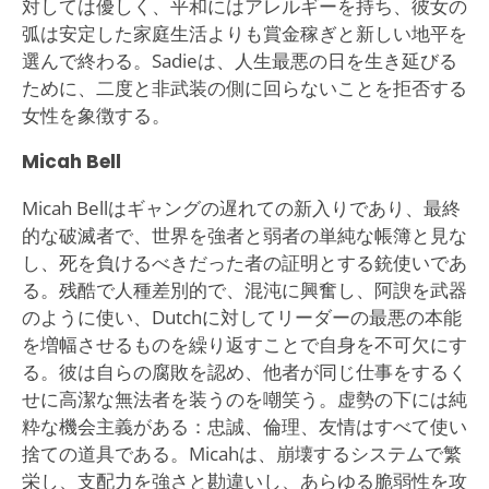
対しては優しく、平和にはアレルギーを持ち、彼女の
弧は安定した家庭生活よりも賞金稼ぎと新しい地平を
選んで終わる。Sadieは、人生最悪の日を生き延びる
ために、二度と非武装の側に回らないことを拒否する
女性を象徴する。
Micah Bell
Micah Bellはギャングの遅れての新入りであり、最終
的な破滅者で、世界を強者と弱者の単純な帳簿と見な
し、死を負けるべきだった者の証明とする銃使いであ
る。残酷で人種差別的で、混沌に興奮し、阿諛を武器
のように使い、Dutchに対してリーダーの最悪の本能
を増幅させるものを繰り返すことで自身を不可欠にす
る。彼は自らの腐敗を認め、他者が同じ仕事をするく
せに高潔な無法者を装うのを嘲笑う。虚勢の下には純
粋な機会主義がある：忠誠、倫理、友情はすべて使い
捨ての道具である。Micahは、崩壊するシステムで繁
栄し、支配力を強さと勘違いし、あらゆる脆弱性を攻