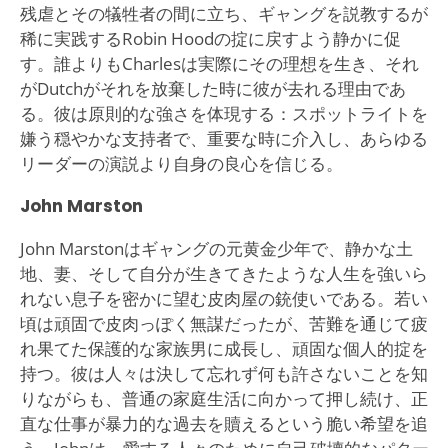
残虐とその犠牲者の間に立ち、ギャングを説教するが
稀に実践するRobin Hoodの掟に戻すよう静かに促
す。誰よりもCharlesは実際にその理想を生き、それ
がDutchがそれを放棄した時に彼が去れる理由であ
る。彼は原則的な強さを体現する：スポットライトを
嫌う穏やかな支持者で、重要な時に介入し、あらゆる
リーダーの演説より自身の良心を信じる。
John Marston
John Marstonはギャングの元黄金少年で、静かな土
地、妻、そして自分が生きてきたような人生を強いら
れない息子を密かに望む皮肉屋の銃使いである。若い
頃は頑固で皮肉っぽく無謀だったが、苦難を通じて疲
れ果てた保護的な家族男に成長し、頑固な個人的掟を
持つ。彼は人々は決して忘れず何も許さないことを知
りながらも、普通の家庭生活に向かって押し続け、正
直な仕事が暴力的な過去を贖えるという脆い希望を追