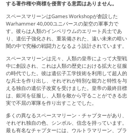
する著作権や商標を侵害する意図はありません。
スペースマリーンはGames Workshopが創設した
Warhammer 40,000ユニバースの架空の軍事力で
す。彼らは人類のインペリウムのエリート兵士であ
り、遺伝子強化され、重装備された、遠い未来の暗い
闇の中で究極の戦闘力となるよう設計されています。
スペースマリーンは元々、人類の皇帝によって大聖戦
中に創設され、これは人類の歴史における拡大と征服
の時代でした。彼は遺伝子工学技術を利用して超人的
な兵士を作り出し、それぞれが特別な能力と特性を与
える独自の遺伝子改変を受けました。皇帝の最終目標
は、銀河を征服し、人類を敵から守ることができる忠
実で不屈の軍隊を作り出すことでした。
多くの異なるスペースマリーン・チャプターがあり、
それぞれ独自の色、シンボル、信念を持っています。
最も有名なチャプターには、ウルトラマリーン、ブラ