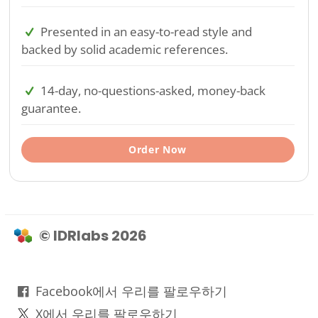
Presented in an easy-to-read style and
backed by solid academic references.
14-day, no-questions-asked, money-back
guarantee.
Order Now
© IDRlabs 2026
Facebook에서 우리를 팔로우하기
X에서 우리를 팔로우하기