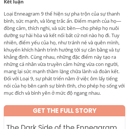
Kết luận
Loại Enneagram 9 thể hiện sự pha trộn của sự thanh
bình, sức mạnh, và lòng trắc ẩn. Điểm mạnh của họ—
đồng cảm, thích nghi, và sức bền—cho phép họ nuôi
dưỡng sự hài hòa và kết nối bất cứ nơi nào họ đi. Tuy
nhiên, điểm yếu của họ, như tránh né và quên mình,
khuyến khích hành trình hướng tới sự cân bằng và tự
khẳng định. Cùng nhau, những đặc điểm này tạo ra
những cá nhân vừa truyền cảm hứng vừa con người,
mang lại sức mạnh thầm lặng chữa lành và đoàn kết.
Đối với Loại 9, sự phát triển nằm ở việc ôm lấy tiếng
nói của họ bên cạnh sự bình tĩnh, cho phép họ sống với
mục đích và bình yên ở mức độ ngang nhau.
GET THE FULL STORY
The Dark Side of the Enneagram