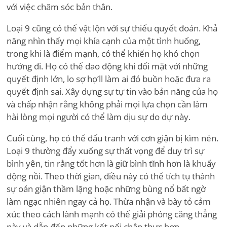
với việc chăm sóc bản thân.
Loại 9 cũng có thể vật lộn với sự thiếu quyết đoán. Khả
năng nhìn thấy mọi khía cạnh của một tình huống,
trong khi là điểm mạnh, có thể khiến họ khó chọn
hướng đi. Họ có thể dao động khi đối mặt với những
quyết định lớn, lo sợ họ
’
ll làm ai đó buồn hoặc đưa ra
quyết định sai. Xây dựng sự tự tin vào bản năng của họ
và chấp nhận rằng không phải mọi lựa chọn cần làm
hài lòng mọi người có thể làm dịu sự do dự này.
Cuối cùng, họ có thể đấu tranh với cơn giận bị kìm nén.
Loại 9 thường đẩy xuống sự thất vọng để duy trì sự
bình yên, tin rằng tốt hơn là giữ bình tĩnh hơn là khuấy
động nồi. Theo thời gian, điều này có thể tích tụ thành
sự oán giận thầm lặng hoặc những bùng nổ bất ngờ
làm ngạc nhiên ngay cả họ. Thừa nhận và bày tỏ cảm
xúc theo cách lành mạnh có thể giải phóng căng thẳng
này và dẫn đến những kết nối chân thực hơn.