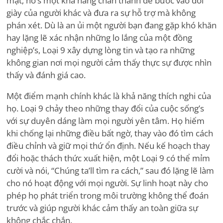
mặt; nó
’
s một khả năng chân thành để bước vào đôi
giày của người khác và đưa ra sự hỗ trợ mà không
phán xét. Dù là an ủi một người bạn đang gặp khó khăn
hay lặng lẽ xác nhận những lo lắng của một đồng
nghiệp
’
s, Loại 9 xây dựng lòng tin và tạo ra những
không gian nơi mọi người cảm thấy thực sự được nhìn
thấy và đánh giá cao.
Một điểm mạnh chính khác là khả năng thích nghi của
họ. Loại 9 chảy theo những thay đổi của cuộc sống
’
s
với sự duyên dáng làm mọi người yên tâm. Họ hiếm
khi chống lại những điều bất ngờ, thay vào đó tìm cách
điều chỉnh và giữ mọi thứ ổn định. Nếu kế hoạch thay
đổi hoặc thách thức xuất hiện, một Loại 9 có thể mỉm
cười và nói,
“
Chúng ta
’
ll tìm ra cách,” sau đó lặng lẽ làm
cho nó hoạt động với mọi người. Sự linh hoạt này cho
phép họ phát triển trong môi trường không thể đoán
trước và giúp người khác cảm thấy an toàn giữa sự
không chắc chắn.