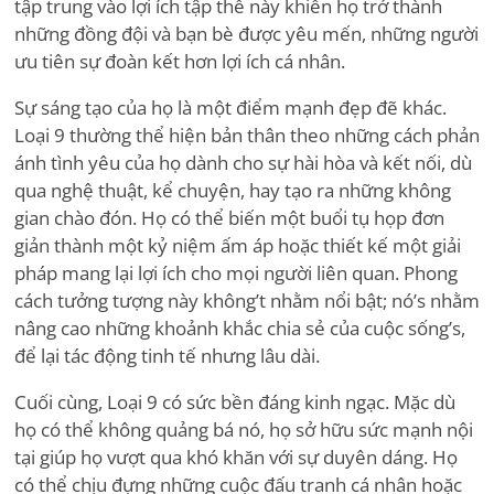
tập trung vào lợi ích tập thể này khiến họ trở thành
những đồng đội và bạn bè được yêu mến, những người
ưu tiên sự đoàn kết hơn lợi ích cá nhân.
Sự sáng tạo của họ là một điểm mạnh đẹp đẽ khác.
Loại 9 thường thể hiện bản thân theo những cách phản
ánh tình yêu của họ dành cho sự hài hòa và kết nối, dù
qua nghệ thuật, kể chuyện, hay tạo ra những không
gian chào đón. Họ có thể biến một buổi tụ họp đơn
giản thành một kỷ niệm ấm áp hoặc thiết kế một giải
pháp mang lại lợi ích cho mọi người liên quan. Phong
cách tưởng tượng này không
’
t nhằm nổi bật; nó
’
s nhằm
nâng cao những khoảnh khắc chia sẻ của cuộc sống
’
s,
để lại tác động tinh tế nhưng lâu dài.
Cuối cùng, Loại 9 có sức bền đáng kinh ngạc. Mặc dù
họ có thể không quảng bá nó, họ sở hữu sức mạnh nội
tại giúp họ vượt qua khó khăn với sự duyên dáng. Họ
có thể chịu đựng những cuộc đấu tranh cá nhân hoặc