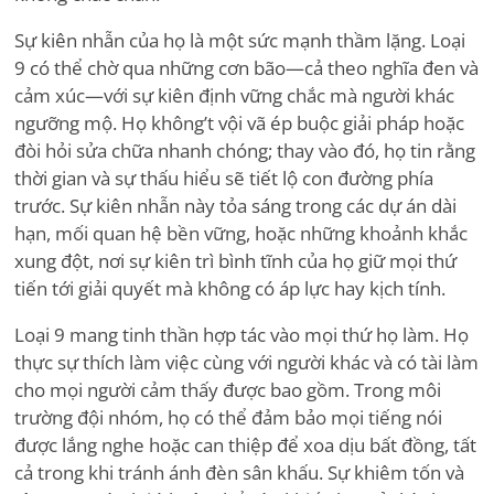
Sự kiên nhẫn của họ là một sức mạnh thầm lặng. Loại
9 có thể chờ qua những cơn bão—cả theo nghĩa đen và
cảm xúc—với sự kiên định vững chắc mà người khác
ngưỡng mộ. Họ không
’
t vội vã ép buộc giải pháp hoặc
đòi hỏi sửa chữa nhanh chóng; thay vào đó, họ tin rằng
thời gian và sự thấu hiểu sẽ tiết lộ con đường phía
trước. Sự kiên nhẫn này tỏa sáng trong các dự án dài
hạn, mối quan hệ bền vững, hoặc những khoảnh khắc
xung đột, nơi sự kiên trì bình tĩnh của họ giữ mọi thứ
tiến tới giải quyết mà không có áp lực hay kịch tính.
Loại 9 mang tinh thần hợp tác vào mọi thứ họ làm. Họ
thực sự thích làm việc cùng với người khác và có tài làm
cho mọi người cảm thấy được bao gồm. Trong môi
trường đội nhóm, họ có thể đảm bảo mọi tiếng nói
được lắng nghe hoặc can thiệp để xoa dịu bất đồng, tất
cả trong khi tránh ánh đèn sân khấu. Sự khiêm tốn và