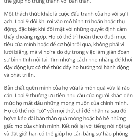
thể giúp họ trung thành với bản thân.
Một thách thức khác là cuộc đấu tranh của họ với sự ì
ạch. Loại 9 đôi khi rơi vào mô hình trì hoãn hoặc thụ
động, đặc biệt khi đối mặt với những quyết định cảm
thấy choáng ngợp. Họ có thể trì hoãn theo đuổi mục
tiêu của mình hoặc để cơ hội trôi qua, không phải vì
lười biếng, mà vì họ
’
re do dự trong việc làm gián đoạn
sự bình tĩnh nội tại. Tìm những cách nhẹ nhàng để khơi
dậy động lực có thể thúc đẩy họ hướng tới hành động
và phát triển.
Bản chất quên mình của họ vừa là món quà vừa là rào
cản. Loại 9 thường ưu tiên nhu cầu của người khác
’
đến
mức họ mất dấu những mong muốn của chính mình.
Họ có thể nói
“
có” với mọi thứ, chỉ để nhận ra sau đó
họ
’
ve kéo dài bản thân quá mỏng hoặc bỏ bê những
giấc mơ của chính mình. Kết nối lại với tiếng nói nội tại
và đặt giới hạn có thể giúp họ cân bằng sự hào phóng