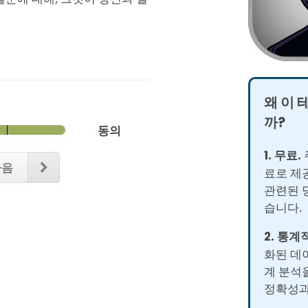
왜 이 
까?
동의
1. 무료.
다음
료로 제
관련된 
습니다.
2. 통계
화된 데
계 분석
정확성과