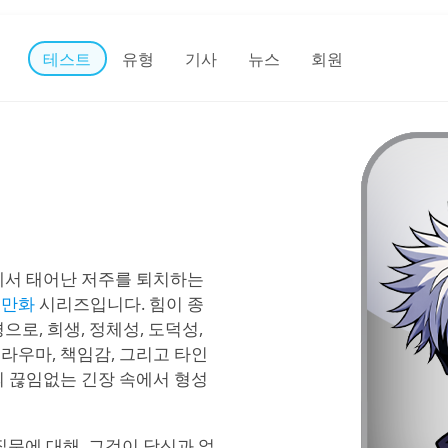
테스트
유형
기사
뉴스
회원
에서 태어난 저주를 퇴치하는
및
만화
시리즈입니다. 힘이 종
로, 희생, 정체성, 도덕성,
라우마, 책임감, 그리고 타인
의 끊임없는 긴장 속에서 형성
문에 대해, 그것이 당신과 얼